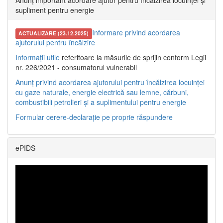
Anunț important acordare ajutor pentru încălzirea locuinței și
supliment pentru energie
Informare privind acordarea
ACTUALIZARE (23.12.2025)
ajutorului pentru încălzire
Informații utile
referitoare la măsurile de sprijin conform Legii
nr. 226/2021 - consumatorul vulnerabil
Anunț privind acordarea ajutorului pentru încălzirea locuinței
cu gaze naturale, energie electrică sau lemne, cărbuni,
combustibili petrolieri și a suplimentului pentru energie
Formular cerere-declarație pe proprie răspundere
ePIDS