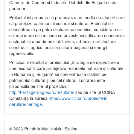
Camera de Comerț și Industrie Dobrich din Bulgaria este
partener.
Proiectul își propune să promoveze un mediu de afaceri care
să protejeze patrimoniul cultural și natural. Proiectul se
concentrează pe patru sectoare economice, considerate cu
cel mai mare risc în ceea ce privește valorificarea economică
sustenabilă a patrimoniului: turism, urbanism-arhitectură-
construcții, agricultură-silvicultură-pășunat și energii
regenerabile.
Principalul rezultat al proiectului „Strategia de dezvoltare a
unei economii care protejează resursele naturale și culturale
în România și Bulgaria” se concentrează distinct pe
patrimoniul cultural și pe cel natural. Lucrarea este
disponibilă pe site-ul proiectului
http://heritagerobg.eu/ro/rezultate/
sau pe site-ul CCINA
Constanța la adresa
https://www.ccina.ro/proiecte/in-
derulare/heritage
.
© 2026 Primăria Municipiului Slatina