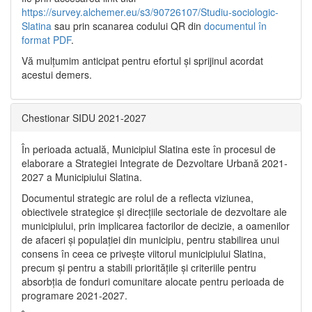
https://survey.alchemer.eu/s3/90726107/Studiu-sociologic-
Slatina
sau prin scanarea codului QR din
documentul în
format PDF
.
Vă mulţumim anticipat pentru efortul şi sprijinul acordat
acestui demers.
Chestionar SIDU 2021-2027
În perioada actuală, Municipiul Slatina este în procesul de
elaborare a Strategiei Integrate de Dezvoltare Urbană 2021‐
2027 a Municipiului Slatina.
Documentul strategic are rolul de a reflecta viziunea,
obiectivele strategice și direcțiile sectoriale de dezvoltare ale
municipiului, prin implicarea factorilor de decizie, a oamenilor
de afaceri și populației din municipiu, pentru stabilirea unui
consens în ceea ce privește viitorul municipiului Slatina,
precum și pentru a stabili prioritățile și criteriile pentru
absorbția de fonduri comunitare alocate pentru perioada de
programare 2021-2027.