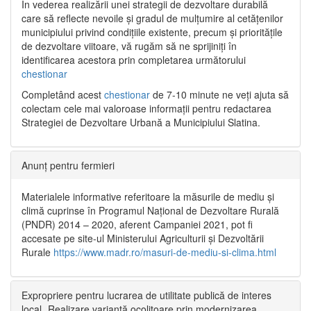
În vederea realizării unei strategii de dezvoltare durabilă
care să reflecte nevoile și gradul de mulțumire al cetățenilor
municipiului privind condițiile existente, precum și prioritățile
de dezvoltare viitoare, vă rugăm să ne sprijiniți în
identificarea acestora prin completarea următorului
chestionar
Completând acest
chestionar
de 7-10 minute ne veți ajuta să
colectam cele mai valoroase informații pentru redactarea
Strategiei de Dezvoltare Urbană a Municipiului Slatina.
Anunț pentru fermieri
Materialele informative referitoare la măsurile de mediu și
climă cuprinse în Programul Național de Dezvoltare Rurală
(PNDR) 2014 – 2020, aferent Campaniei 2021, pot fi
accesate pe site-ul Ministerului Agriculturii și Dezvoltării
Rurale
https://www.madr.ro/masuri-de-mediu-si-clima.html
Expropriere pentru lucrarea de utilitate publică de interes
local „Realizare variantă ocolitoare prin modernizarea