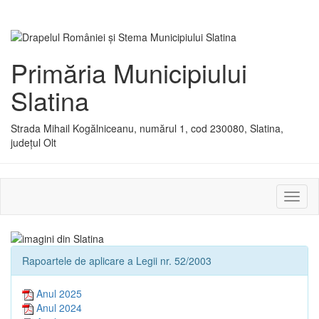
Primăria Municipiului
Slatina
Strada Mihail Kogălniceanu, numărul 1, cod 230080, Slatina,
județul Olt
Activ
sau
dezac
meniu
Rapoartele de aplicare a Legii nr. 52/2003
Anul 2025
Anul 2024