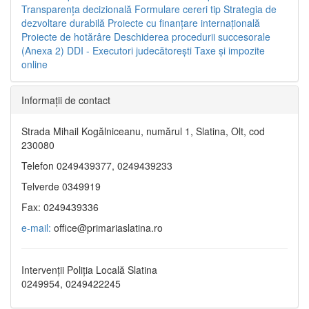
Transparenţa decizională
Formulare cereri tip
Strategia de
dezvoltare durabilă
Proiecte cu finanţare internaţională
Proiecte de hotărâre
Deschiderea procedurii succesorale
(Anexa 2)
DDI - Executori judecătorești
Taxe şi impozite
online
Informaţii de contact
Strada Mihail Kogălniceanu, numărul 1, Slatina, Olt, cod
230080
Telefon 0249439377, 0249439233
Telverde 0349919
Fax: 0249439336
e-mail:
office@primariaslatina.ro
Intervenții Poliția Locală Slatina
0249954, 0249422245