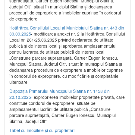
supraetajată, Cartier Eugen Ionescu, Muncipiul Slatina,
Județul Olt”, situat în municipiul Slatina și declanșarea
procedurii de expropriere a imobilelor cuprinse în coridorul
de expropriere
Hotărârea Consiliului Local al Municipiului Slatina nr. 443 din
30.09.2025
- modificarea anexei nr. 2 la Hotărârea Consiliului
Local nr. 261/25.06.2025 privind declararea de utilitate
publică şi de interes local şi aprobarea amplasamentului
pentru lucrarea de utilitate publică de interes local
„Construire parcare supraetajată, Cartier Eugen Ionescu,
Muncipiul Slatina, Judeţul Olt”, situat în municipiul Slatina şi
declanşarea procedurii de expropriere a imobilelor cuprinse
în coridorul de expropriere, cu modificările şi completările
ulterioare
Dispoziția Primarului Municipiului Slatina nr. 1458 din
20.10.2025
- exproprierea imobilelor proprietate privată, care
constituie coridorul de expropriere, situate pe
amplasamentul lucrării de utilitate publică „Construire
parcare supraetajată, Cartier Eugen Ionescu, Municipiul
Slatina, Județul Olt”
Tabel cu imobilele și cu proprietarii