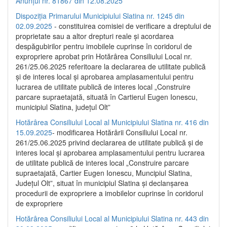
Anunțul nr. 81867 din 12.08.2025
Dispoziția Primarului Municipiului Slatina nr. 1245 din
02.09.2025
- constituirea comisiei de verificare a dreptului de
proprietate sau a altor drepturi reale și acordarea
despăgubirilor pentru imobilele cuprinse în coridorul de
expropriere aprobat prin Hotărârea Consiliului Local nr.
261/25.06.2025 referitoare la declararea de utilitate publică
și de interes local și aprobarea amplasamentului pentru
lucrarea de utilitate publică de interes local „Construire
parcare supraetajată, situată în Cartierul Eugen Ionescu,
municipiul Slatina, județul Olt”
Hotărârea Consiliului Local al Municipiului Slatina nr. 416 din
15.09.2025
- modificarea Hotărârii Consiliului Local nr.
261/25.06.2025 privind declararea de utilitate publică și de
interes local și aprobarea amplasamentului pentru lucrarea
de utilitate publică de interes local „Construire parcare
supraetajată, Cartier Eugen Ionescu, Muncipiul Slatina,
Județul Olt”, situat în municipiul Slatina și declanșarea
procedurii de expropriere a imobilelor cuprinse în coridorul
de expropriere
Hotărârea Consiliului Local al Municipiului Slatina nr. 443 din