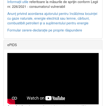
Informații utile
referitoare la măsurile de sprijin conform Legii
nr. 226/2021 - consumatorul vulnerabil
Anunț privind acordarea ajutorului pentru încălzirea locuinței
cu gaze naturale, energie electrică sau lemne, cărbuni,
combustibili petrolieri și a suplimentului pentru energie
Formular cerere-declarație pe proprie răspundere
ePIDS