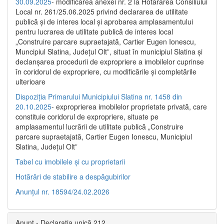
30.09.2025
- modificarea anexei nr. 2 la Hotărârea Consiliului
Local nr. 261/25.06.2025 privind declararea de utilitate
publică şi de interes local şi aprobarea amplasamentului
pentru lucrarea de utilitate publică de interes local
„Construire parcare supraetajată, Cartier Eugen Ionescu,
Muncipiul Slatina, Judeţul Olt”, situat în municipiul Slatina şi
declanşarea procedurii de expropriere a imobilelor cuprinse
în coridorul de expropriere, cu modificările şi completările
ulterioare
Dispoziția Primarului Municipiului Slatina nr. 1458 din
20.10.2025
- exproprierea imobilelor proprietate privată, care
constituie coridorul de expropriere, situate pe
amplasamentul lucrării de utilitate publică „Construire
parcare supraetajată, Cartier Eugen Ionescu, Municipiul
Slatina, Județul Olt”
Tabel cu imobilele și cu proprietarii
Hotărâri de stabilire a despăgubirilor
Anunțul nr. 18594/24.02.2026
Anunț - Declarația unică 212