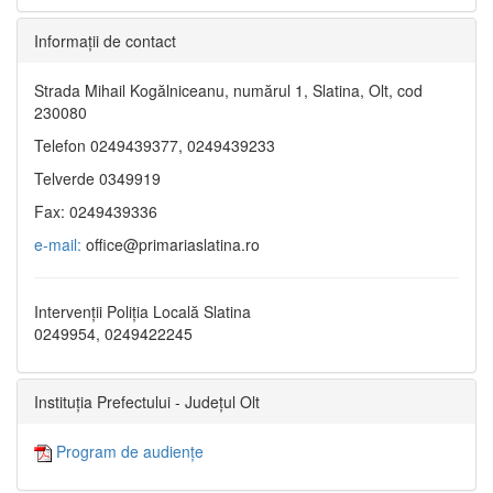
Informaţii de contact
Strada Mihail Kogălniceanu, numărul 1, Slatina, Olt, cod
230080
Telefon 0249439377, 0249439233
Telverde 0349919
Fax: 0249439336
e-mail:
office@primariaslatina.ro
Intervenții Poliția Locală Slatina
0249954, 0249422245
Instituția Prefectului - Județul Olt
Program de audiențe