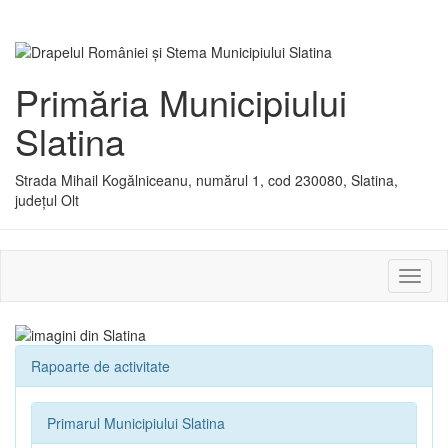
Primăria Municipiului
Slatina
Strada Mihail Kogălniceanu, numărul 1, cod 230080, Slatina,
județul Olt
Activ
sau
dezac
meniu
Rapoarte de activitate
Primarul Municipiului Slatina