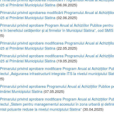
25 al Primăriei Municipiului Slatina
(06.06.2025)
 Primarului privind aprobarea modificării Programului Anual al Achizițiilo
25 al Primăriei Municipiului Slatina
(02.06.2025)
 Primarului privind aprobare Program Anual al Achiziíilor Publice pentru 
are în beneficiul cetățenilor și al firmelor în Municipiul Slatina”, cod SM
25)
 Primarului privind aprobare modificarea Programului Anual al Achizițiilo
25 al Primăriei Municipiului Slatina
(22.05.2025)
 Primarului privind aprobare modificarea Programului Anual al Achizițiilo
25 al Primăriei Municipiului Slatina
(19.05.2025)
 Primarului privind aprobare modificare Program Anual al Achizițiilor Pu
iectul „Asigurarea infrastructurii integrate ITS la nivelul municipiului Sla
25)
 Primarului privind aprobarea Programului Anual al Achizițiilor Publice p
imăriei Municipiului Slatina
(07.05.2025)
 Primarului privind aprobare modificare Program Anual al Achizițiilor Pu
iectul „Sistem pentru managementul accesului în zona urbană și defini
isii poluante reduse la nivelul municipiului Slatina”
(30.04.2025)