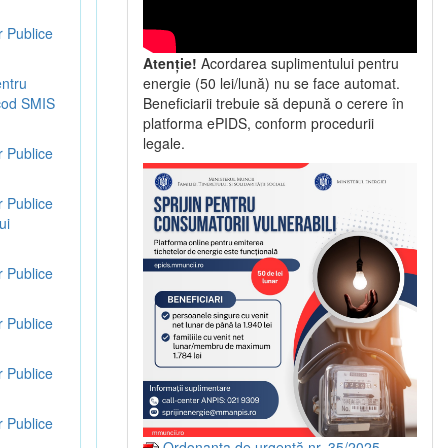
r Publice
Atenție!
Acordarea suplimentului pentru
entru
energie (50 lei/lună) nu se face automat.
, cod SMIS
Beneficiarii trebuie să depună o cerere în
platforma ePIDS, conform procedurii
legale.
r Publice
r Publice
ui
r Publice
r Publice
r Publice
r Publice
Ordonanța de urgență nr. 35/2025