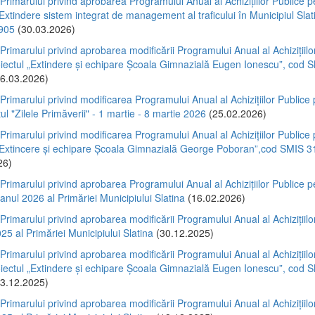
 Primarului privind aprobarea Programului Anual al Achizițiilor Publice p
„Extindere sistem integrat de management al traficului în Municipiul Slat
905
(30.03.2026)
 Primarului privind aprobarea modificării Programului Anual al Achizițiilo
oiectul „Extindere și echipare Școala Gimnazială Eugen Ionescu”, cod 
6.03.2026)
 Primarului privind modificarea Programului Anual al Achizițiilor Publice
l "Zilele Primăverii" - 1 martie - 8 martie 2026
(25.02.2026)
 Primarului privind modificarea Programului Anual al Achizițiilor Publice
 „Extincere și echipare Școala Gimnazială George Poboran”,cod SMIS 
26)
 Primarului privind aprobarea Programului Anual al Achizițiilor Publice p
 anul 2026 al Primăriei Municipiului Slatina
(16.02.2026)
 Primarului privind aprobarea modificării Programului Anual al Achizițiilo
25 al Primăriei Municipiului Slatina
(30.12.2025)
 Primarului privind aprobarea modificării Programului Anual al Achizițiilo
oiectul „Extindere și echipare Școala Gimnazială Eugen Ionescu”, cod 
3.12.2025)
 Primarului privind aprobarea modificării Programului Anual al Achizițiilo