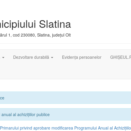
cipiului Slatina
rul 1, cod 230080, Slatina, județul Olt
ș
Dezvoltare durabilă
Evidența persoanelor
GHIȘEUL.
ice
anual al achizițiilor publice
 Primarului privind aprobare modificarea Programului Anual al Achizițiilo