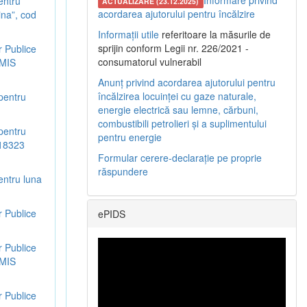
Informare privind
entru
ACTUALIZARE (23.12.2025)
acordarea ajutorului pentru încălzire
ina”, cod
Informații utile
referitoare la măsurile de
sprijin conform Legii nr. 226/2021 -
r Publice
consumatorul vulnerabil
SMIS
Anunț privind acordarea ajutorului pentru
încălzirea locuinței cu gaze naturale,
 pentru
energie electrică sau lemne, cărbuni,
combustibili petrolieri și a suplimentului
 pentru
pentru energie
318323
Formular cerere-declarație pe proprie
răspundere
entru luna
r Publice
ePIDS
r Publice
SMIS
r Publice