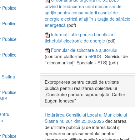
privind introducerea unui mecanism de
r Publice
sprijin pentru consumatorii casnici de
energie electrică aflați în situația de sărăcie
r Publice
energetică
(pdf)
Informații utile pentru beneficiarii
r Publice
tichetului electronic de energie
(pdf)
Formular de solicitare a ajutorului
r Publice
(conform platformei a
ePIDS
- Serviciul de
Telecomunicații Speciale - STS) (pdf)
 Slatina
Exproprierea pentru cauză de utilitate
publică pentru realizarea obiectivului
r Publice
„Construire parcare supraetajată, Cartier
SMIS
Eugen Ionescu”
entru
Hotărârea Consiliului Local al Municipiului
de
Slatina nr. 261 din 25.06.2025
declararea
de utilitate publică și de interes local și
aprobarea amplasamentului pentru
r Publice
lucrarea de utilitate publică de interes local