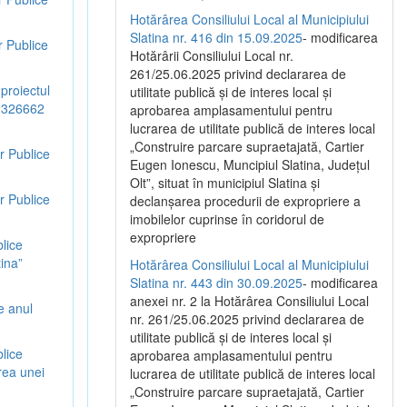
Hotărârea Consiliului Local al Municipiului
Slatina nr. 416 din 15.09.2025
- modificarea
r Publice
Hotărârii Consiliului Local nr.
261/25.06.2025 privind declararea de
proiectul
utilitate publică și de interes local și
IS 326662
aprobarea amplasamentului pentru
lucrarea de utilitate publică de interes local
„Construire parcare supraetajată, Cartier
r Publice
Eugen Ionescu, Muncipiul Slatina, Județul
Olt”, situat în municipiul Slatina și
r Publice
declanșarea procedurii de expropriere a
imobilelor cuprinse în coridorul de
expropriere
blice
tina”
Hotărârea Consiliului Local al Municipiului
Slatina nr. 443 din 30.09.2025
- modificarea
anexei nr. 2 la Hotărârea Consiliului Local
e anul
nr. 261/25.06.2025 privind declararea de
utilitate publică şi de interes local şi
blice
aprobarea amplasamentului pentru
rea unei
lucrarea de utilitate publică de interes local
„Construire parcare supraetajată, Cartier