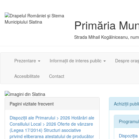
Primăria Muni
Strada Mihail Kogălniceanu, numă
Prezentare
Informații de interes public
Despre ora
Accesibilitate
Contact
Pagini vizitate frecvent
Achiziții publ
Dispoziţii ale Primarului > 2026
Hotărâri ale
Programul 
Consiliului Local > 2026
Oferte de vânzare
(Legea 17/2014)
Structuri asociative
Dispoziția
privind eliberarea atestatului de producător