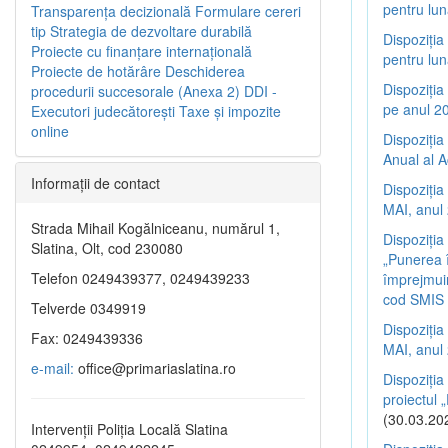
pentru lun
Transparenţa decizională
Formulare cereri
tip
Strategia de dezvoltare durabilă
Dispoziția
Proiecte cu finanţare internaţională
pentru lun
Proiecte de hotărâre
Deschiderea
Dispoziția
procedurii succesorale (Anexa 2)
DDI -
pe anul 20
Executori judecătorești
Taxe şi impozite
online
Dispoziția
Anual al A
Informaţii de contact
Dispoziția
MAI, anul 
Strada Mihail Kogălniceanu, numărul 1,
Dispoziția
Slatina, Olt, cod 230080
„Punerea î
Telefon 0249439377, 0249439233
împrejmuir
cod SMIS
Telverde 0349919
Dispoziția
Fax: 0249439336
MAI, anul 
e-mail:
office@primariaslatina.ro
Dispoziția
proiectul
(30.03.20
Intervenții Poliția Locală Slatina