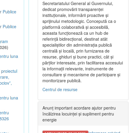
Secretariatului General al Guvernului,
dedicat promovării transparenței
r Publice
instituționale, informării proactive și
sprijinului metodologic. Concepută ca o
r Publice
platformă colaborativă și accesibilă,
aceasta funcționează ca un hub de
referință bidirecțional, destinat atât
ogram
specialiștilor din administrația publică
026)
centrală și locală, prin furnizarea de
entru luna
resurse, ghiduri și bune practici, cât și
părților interesate, prin facilitarea accesului
la informații relevante, instrumente de
 proiectul
consultare și mecanisme de participare și
urare,
monitorizare publică.
ociov”,
Centrul de resurse
entru luna
Anunț important acordare ajutor pentru
entru
încălzirea locuinței și supliment pentru
18326
energie