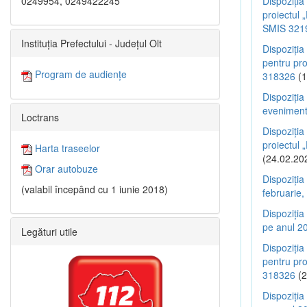
0249954, 0249422245
Dispoziția
proiectul 
SMIS 321
Instituția Prefectului - Județul Olt
Dispoziția
pentru pr
Program de audiențe
318326
(1
Dispoziția
evenimentu
Loctrans
Dispoziția
proiectul
Harta traseelor
(24.02.20
Orar autobuze
Dispoziția
(valabil începând cu 1 iunie 2018)
februarie,
Dispoziția
pe anul 20
Legături utile
Dispoziția
pentru pr
318326
(2
Dispoziția