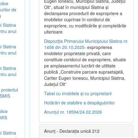
Eugen Ionescu, Muncipiul Slatina, Judeţul
blice
Olt”, situat în municipiul Slatina şi
urilor de
declanşarea procedurii de expropriere a
)
imobilelor cuprinse în coridorul de
i Slatina
expropriere, cu modificările şi completările
ntru anul
ulterioare
Dispoziția Primarului Municipiului Slatina nr.
i Slatina
1458 din 20.10.2025
- exproprierea
ntru anul
imobilelor proprietate privată, care
constituie coridorul de expropriere, situate
pe amplasamentul lucrării de utilitate
i Slatina
publică „Construire parcare supraetajată,
ntru anul
Cartier Eugen Ionescu, Municipiul Slatina,
Județul Olt”
 proiectul
Tabel cu imobilele și cu proprietarii
d SMIS
Hotărâri de stabilire a despăgubirilor
blice
Anunțul nr. 18594/24.02.2026
SMIS
Anunț - Declarația unică 212
i Slatina