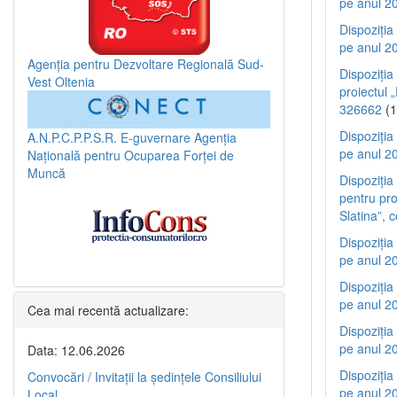
pe anul 20
Dispoziția
pe anul 20
Agenția pentru Dezvoltare Regională Sud-
Dispoziția
Vest Oltenia
proiectul „
326662
(1
Dispoziția
A.N.P.C.P.P.S.R.
E-guvernare
Agenția
pe anul 20
Națională pentru Ocuparea Forței de
Muncă
Dispoziția
pentru pro
Slatina”,
Dispoziția
pe anul 20
Dispoziția
pe anul 20
Cea mai recentă actualizare:
Dispoziția
pe anul 20
Data: 12.06.2026
Dispoziția
Convocări / Invitaţii la şedinţele Consiliului
pe anul 20
Local