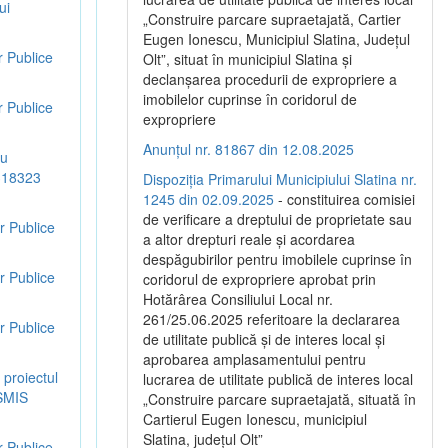
ui
„Construire parcare supraetajată, Cartier
Eugen Ionescu, Municipiul Slatina, Județul
r Publice
Olt”, situat în municipiul Slatina și
declanșarea procedurii de expropriere a
imobilelor cuprinse în coridorul de
r Publice
expropriere
Anunțul nr. 81867 din 12.08.2025
ru
 318323
Dispoziția Primarului Municipiului Slatina nr.
1245 din 02.09.2025
- constituirea comisiei
de verificare a dreptului de proprietate sau
r Publice
a altor drepturi reale și acordarea
despăgubirilor pentru imobilele cuprinse în
r Publice
coridorul de expropriere aprobat prin
Hotărârea Consiliului Local nr.
261/25.06.2025 referitoare la declararea
r Publice
de utilitate publică și de interes local și
aprobarea amplasamentului pentru
 proiectul
lucrarea de utilitate publică de interes local
 SMIS
„Construire parcare supraetajată, situată în
Cartierul Eugen Ionescu, municipiul
Slatina, județul Olt”
r Publice