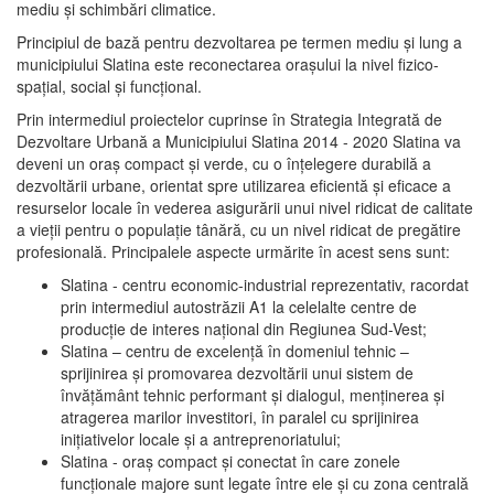
mediu şi schimbări climatice.
Principiul de bază pentru dezvoltarea pe termen mediu şi lung a
municipiului Slatina este reconectarea oraşului la nivel fizico-
spaţial, social şi funcţional.
Prin intermediul proiectelor cuprinse în Strategia Integrată de
Dezvoltare Urbană a Municipiului Slatina 2014 - 2020 Slatina va
deveni un oraş compact şi verde, cu o înţelegere durabilă a
dezvoltării urbane, orientat spre utilizarea eficientă şi eficace a
resurselor locale în vederea asigurării unui nivel ridicat de calitate
a vieţii pentru o populaţie tânără, cu un nivel ridicat de pregătire
profesională. Principalele aspecte urmărite în acest sens sunt:
Slatina - centru economic-industrial reprezentativ, racordat
prin intermediul autostrăzii A1 la celelalte centre de
producţie de interes naţional din Regiunea Sud-Vest;
Slatina – centru de excelenţă în domeniul tehnic –
sprijinirea şi promovarea dezvoltării unui sistem de
învăţământ tehnic performant şi dialogul, menţinerea şi
atragerea marilor investitori, în paralel cu sprijinirea
iniţiativelor locale şi a antreprenoriatului;
Slatina - oraş compact şi conectat în care zonele
funcţionale majore sunt legate între ele şi cu zona centrală