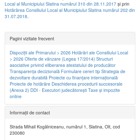
Local al Municipiului Slatina numărul 310 din 28.11.2017
și prin
Hotărârea Consiliului Local al Municipiului Slatina numărul 202 din
31.07.2018
.
Pagini vizitate frecvent
Dispoziţii ale Primarului > 2026
Hotărâri ale Consiliului Local
> 2026
Oferte de vânzare (Legea 17/2014)
Structuri
asociative privind eliberarea atestatului de producător
Transparenţa decizională
Formulare cereri tip
Strategia de
dezvoltare durabilă
Proiecte cu finanţare internaţională
Proiecte de hotărâre
Deschiderea procedurii succesorale
(Anexa 2)
DDI - Executori judecătorești
Taxe şi impozite
online
Informaţii de contact
Strada Mihail Kogălniceanu, numărul 1, Slatina, Olt, cod
230080