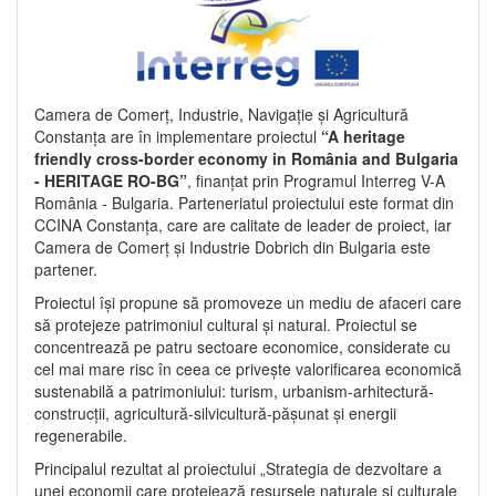
Camera de Comerț, Industrie, Navigație și Agricultură
Constanța are în implementare proiectul
“A heritage
friendly cross-border economy in România and Bulgaria
- HERITAGE RO-BG”
, finanțat prin Programul Interreg V-A
România - Bulgaria. Parteneriatul proiectului este format din
CCINA Constanța, care are calitate de leader de proiect, iar
Camera de Comerț și Industrie Dobrich din Bulgaria este
partener.
Proiectul își propune să promoveze un mediu de afaceri care
să protejeze patrimoniul cultural și natural. Proiectul se
concentrează pe patru sectoare economice, considerate cu
cel mai mare risc în ceea ce privește valorificarea economică
sustenabilă a patrimoniului: turism, urbanism-arhitectură-
construcții, agricultură-silvicultură-pășunat și energii
regenerabile.
Principalul rezultat al proiectului „Strategia de dezvoltare a
unei economii care protejează resursele naturale și culturale