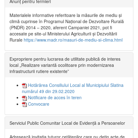
Anunț pentru fermieri
Materialele informative referitoare la măsurile de mediu și
climă cuprinse în Programul Național de Dezvoltare Rurală
(PNDR) 2014 – 2020, aferent Campaniei 2021, pot fi
accesate pe site-ul Ministerului Agriculturii și Dezvoltării
Rurale
https://www.madr.ro/masuri-de-mediu-si-clima.html
Expropriere pentru lucrarea de utilitate publică de interes
local „Realizare variantă ocolitoare prin modernizarea
infrastructurii rutiere existente”
Hotărârea Consiliului Local al Municipiului Slatina
numărul 49 din 29.02.2020
Notificare de acces în teren
Convocare
Serviciul Public Comunitar Local de Evidență a Persoanelor
Adresează invitația tuturor cetățenilor care nu dețin acte de