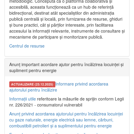
metodologic. Concepută ca o platformă colaborativă și
accesibilă, aceasta funcționează ca un hub de referință
bidirecțional, destinat atât specialiștilor din administrația
publică centrală și locală, prin furnizarea de resurse, ghiduri
și bune practici, cât și părților interesate, prin facilitarea
accesului la informații relevante, instrumente de consultare și
mecanisme de participare și monitorizare publică.
Centrul de resurse
Anunț important acordare ajutor pentru încălzirea locuinței și
supliment pentru energie
Informare privind acordarea
ACTUALIZARE (23.12.2025)
ajutorului pentru încălzire
Informații utile
referitoare la măsurile de sprijin conform Legii
nr. 226/2021 - consumatorul vulnerabil
Anunț privind acordarea ajutorului pentru încălzirea locuinței
cu gaze naturale, energie electrică sau lemne, cărbuni,
combustibili petrolieri și a suplimentului pentru energie