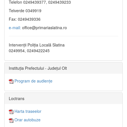
Telefon 0249439377, 0249439233
Telverde 0349919
Fax: 0249439336
e-mail:
office@primariaslatina.ro
Intervenții Poliția Locală Slatina
0249954, 0249422245
Instituția Prefectului - Județul Olt
Program de audiențe
Loctrans
Harta traseelor
Orar autobuze