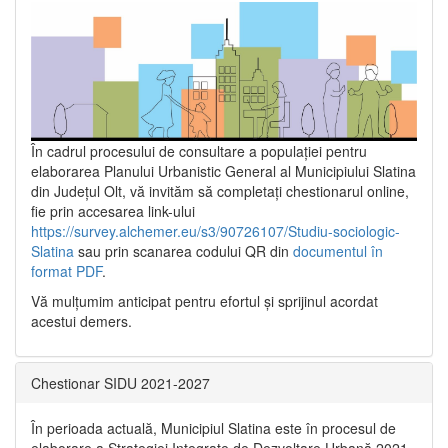
În cadrul procesului de consultare a populaţiei pentru
elaborarea Planului Urbanistic General al Municipiului Slatina
din Județul Olt, vă invităm să completați chestionarul online,
fie prin accesarea link-ului
https://survey.alchemer.eu/s3/90726107/Studiu-sociologic-
Slatina
sau prin scanarea codului QR din
documentul în
format PDF
.
Vă mulţumim anticipat pentru efortul şi sprijinul acordat
acestui demers.
Chestionar SIDU 2021-2027
În perioada actuală, Municipiul Slatina este în procesul de
elaborare a Strategiei Integrate de Dezvoltare Urbană 2021‐