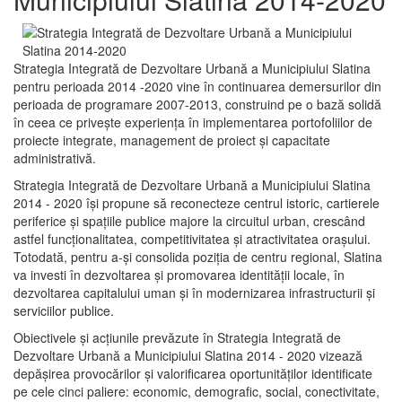
Strategia Integrată de Dezvoltare Urbană a Municipiului Slatina
pentru perioada 2014 -2020 vine în continuarea demersurilor din
perioada de programare 2007-2013, construind pe o bază solidă
în ceea ce priveşte experienţa în implementarea portofoliilor de
proiecte integrate, management de proiect și capacitate
administrativă.
Strategia Integrată de Dezvoltare Urbană a Municipiului Slatina
2014 - 2020 își propune să reconecteze centrul istoric, cartierele
periferice şi spaţiile publice majore la circuitul urban, crescând
astfel funcţionalitatea, competitivitatea şi atractivitatea oraşului.
Totodată, pentru a-şi consolida poziţia de centru regional, Slatina
va investi în dezvoltarea şi promovarea identităţii locale, în
dezvoltarea capitalului uman şi în modernizarea infrastructurii şi
serviciilor publice.
Obiectivele şi acţiunile prevăzute în Strategia Integrată de
Dezvoltare Urbană a Municipiului Slatina 2014 - 2020 vizează
depășirea provocărilor şi valorificarea oportunităţilor identificate
pe cele cinci paliere: economic, demografic, social, conectivitate,