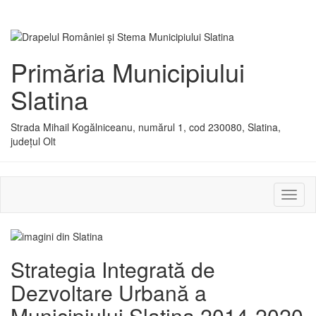
Primăria Municipiului
Slatina
Strada Mihail Kogălniceanu, numărul 1, cod 230080, Slatina,
județul Olt
Activ
sau
dezac
meniu
Strategia Integrată de
Dezvoltare Urbană a
Municipiului Slatina 2014-2020