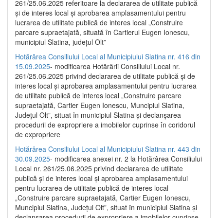
261/25.06.2025 referitoare la declararea de utilitate publică
și de interes local și aprobarea amplasamentului pentru
lucrarea de utilitate publică de interes local „Construire
parcare supraetajată, situată în Cartierul Eugen Ionescu,
municipiul Slatina, județul Olt”
Hotărârea Consiliului Local al Municipiului Slatina nr. 416 din
15.09.2025
- modificarea Hotărârii Consiliului Local nr.
261/25.06.2025 privind declararea de utilitate publică și de
interes local și aprobarea amplasamentului pentru lucrarea
de utilitate publică de interes local „Construire parcare
supraetajată, Cartier Eugen Ionescu, Muncipiul Slatina,
Județul Olt”, situat în municipiul Slatina și declanșarea
procedurii de expropriere a imobilelor cuprinse în coridorul
de expropriere
Hotărârea Consiliului Local al Municipiului Slatina nr. 443 din
30.09.2025
- modificarea anexei nr. 2 la Hotărârea Consiliului
Local nr. 261/25.06.2025 privind declararea de utilitate
publică şi de interes local şi aprobarea amplasamentului
pentru lucrarea de utilitate publică de interes local
„Construire parcare supraetajată, Cartier Eugen Ionescu,
Muncipiul Slatina, Judeţul Olt”, situat în municipiul Slatina şi
declanşarea procedurii de expropriere a imobilelor cuprinse