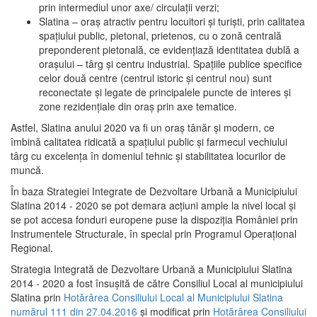
prin intermediul unor axe/ circulații verzi;
Slatina – oraş atractiv pentru locuitori şi turişti, prin calitatea
spaţiului public, pietonal, prietenos, cu o zonă centrală
preponderent pietonală, ce evidenţiază identitatea dublă a
oraşului – târg şi centru industrial. Spaţiile publice specifice
celor două centre (centrul istoric şi centrul nou) sunt
reconectate şi legate de principalele puncte de interes şi
zone rezidenţiale din oraş prin axe tematice.
Astfel, Slatina anului 2020 va fi un oraş tânăr şi modern, ce
îmbină calitatea ridicată a spaţiului public şi farmecul vechiului
târg cu excelenţa în domeniul tehnic şi stabilitatea locurilor de
muncă.
În baza Strategiei Integrate de Dezvoltare Urbană a Municipiului
Slatina 2014 - 2020 se pot demara acţiuni ample la nivel local şi
se pot accesa fonduri europene puse la dispoziţia României prin
Instrumentele Structurale, în special prin Programul Operațional
Regional.
Strategia Integrată de Dezvoltare Urbană a Municipiului Slatina
2014 - 2020 a fost însuşită de către Consiliul Local al municipiului
Slatina prin
Hotărârea Consiliului Local al Municipiului Slatina
numărul 111 din 27.04.2016
și modificat prin
Hotărârea Consiliului