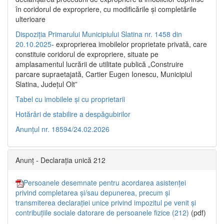
în coridorul de expropriere, cu modificările şi completările
ulterioare
Dispoziția Primarului Municipiului Slatina nr. 1458 din
20.10.2025
- exproprierea imobilelor proprietate privată, care
constituie coridorul de expropriere, situate pe
amplasamentul lucrării de utilitate publică „Construire
parcare supraetajată, Cartier Eugen Ionescu, Municipiul
Slatina, Județul Olt”
Tabel cu imobilele și cu proprietarii
Hotărâri de stabilire a despăgubirilor
Anunțul nr. 18594/24.02.2026
Anunț - Declarația unică 212
Persoanele desemnate pentru acordarea asistenței
privind completarea și/sau depunerea, precum și
transmiterea declarației unice privind impozitul pe venit și
contribuțiile sociale datorare de persoanele fizice (212)
(pdf)