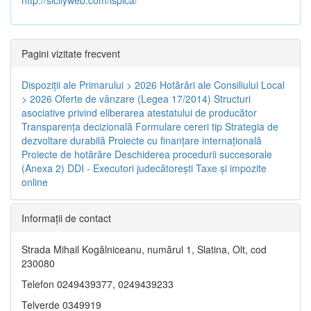
Pagini vizitate frecvent
Dispoziţii ale Primarului > 2026
Hotărâri ale Consiliului Local
> 2026
Oferte de vânzare (Legea 17/2014)
Structuri
asociative privind eliberarea atestatului de producător
Transparenţa decizională
Formulare cereri tip
Strategia de
dezvoltare durabilă
Proiecte cu finanţare internaţională
Proiecte de hotărâre
Deschiderea procedurii succesorale
(Anexa 2)
DDI - Executori judecătorești
Taxe şi impozite
online
Informaţii de contact
Strada Mihail Kogălniceanu, numărul 1, Slatina, Olt, cod
230080
Telefon 0249439377, 0249439233
Telverde 0349919