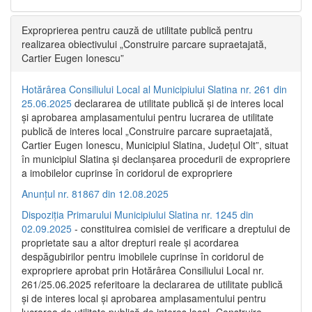
Exproprierea pentru cauză de utilitate publică pentru
realizarea obiectivului „Construire parcare supraetajată,
Cartier Eugen Ionescu”
Hotărârea Consiliului Local al Municipiului Slatina nr. 261 din
25.06.2025
declararea de utilitate publică și de interes local
și aprobarea amplasamentului pentru lucrarea de utilitate
publică de interes local „Construire parcare supraetajată,
Cartier Eugen Ionescu, Municipiul Slatina, Județul Olt”, situat
în municipiul Slatina și declanșarea procedurii de expropriere
a imobilelor cuprinse în coridorul de expropriere
Anunțul nr. 81867 din 12.08.2025
Dispoziția Primarului Municipiului Slatina nr. 1245 din
02.09.2025
- constituirea comisiei de verificare a dreptului de
proprietate sau a altor drepturi reale și acordarea
despăgubirilor pentru imobilele cuprinse în coridorul de
expropriere aprobat prin Hotărârea Consiliului Local nr.
261/25.06.2025 referitoare la declararea de utilitate publică
și de interes local și aprobarea amplasamentului pentru
lucrarea de utilitate publică de interes local „Construire