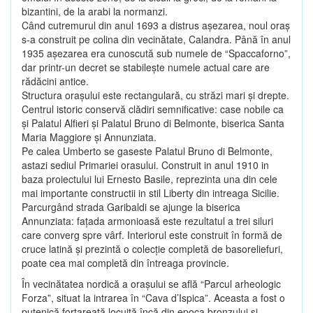
bizantini, de la arabi la normanzi.
Când cutremurul din anul 1693 a distrus aşezarea, noul oraş
s-a construit pe colina din vecinătate, Calandra. Până în anul
1935 aşezarea era cunoscută sub numele de “Spaccaforno”,
dar printr-un decret se stabileşte numele actual care are
rădăcini antice.
Structura oraşului este rectangulară, cu străzi mari şi drepte.
Centrul istoric conservă clădiri semnificative: case nobile ca
şi Palatul Alfieri şi Palatul Bruno di Belmonte, biserica Santa
Maria Maggiore şi Annunziata.
Pe calea Umberto se gaseste Palatul Bruno di Belmonte,
astazi sediul Primariei orasului. Construit in anul 1910 in
baza proiectului lui Ernesto Basile, reprezinta una din cele
mai importante constructii in stil Liberty din intreaga Sicilie.
Parcurgând strada Garibaldi se ajunge la biserica
Annunziata: faţada armonioasă este rezultatul a trei siluri
care converg spre vârf. Interiorul este construit în formă de
cruce latină şi prezintă o colecţie completă de basoreliefuri,
poate cea mai completă din întreaga provincie.
În vecinătatea nordică a oraşului se află “Parcul arheologic
Forza”, situat la intrarea în “Cava d’Ispica”. Aceasta a fost o
putenică fortareaţă locuită încă din epoca bronzului şi