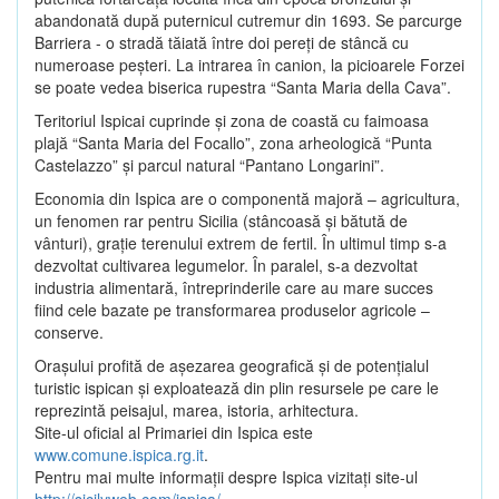
abandonată după puternicul cutremur din 1693. Se parcurge
Barriera - o stradă tăiată între doi pereţi de stâncă cu
numeroase peşteri. La intrarea în canion, la picioarele Forzei
se poate vedea biserica rupestra “Santa Maria della Cava”.
Teritoriul Ispicai cuprinde şi zona de coastă cu faimoasa
plajă “Santa Maria del Focallo”, zona arheologică “Punta
Castelazzo” şi parcul natural “Pantano Longarini”.
Economia din Ispica are o componentă majoră – agricultura,
un fenomen rar pentru Sicilia (stâncoasă şi bătută de
vânturi), graţie terenului extrem de fertil. În ultimul timp s-a
dezvoltat cultivarea legumelor. În paralel, s-a dezvoltat
industria alimentară, întreprinderile care au mare succes
fiind cele bazate pe transformarea produselor agricole –
conserve.
Oraşului profită de aşezarea geografică şi de potenţialul
turistic ispican şi exploatează din plin resursele pe care le
reprezintă peisajul, marea, istoria, arhitectura.
Site-ul oficial al Primariei din Ispica este
www.comune.ispica.rg.it
.
Pentru mai multe informaţii despre Ispica vizitaţi site-ul
http://sicilyweb.com/ispica/