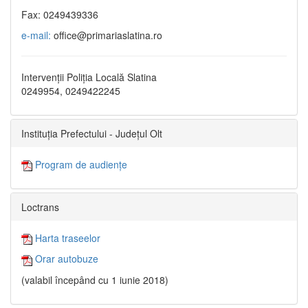
Fax: 0249439336
e-mail:
office@primariaslatina.ro
Intervenții Poliția Locală Slatina
0249954, 0249422245
Instituția Prefectului - Județul Olt
Program de audiențe
Loctrans
Harta traseelor
Orar autobuze
(valabil începând cu 1 iunie 2018)