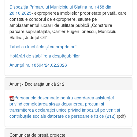
Dispoziția Primarului Municipiului Slatina nr. 1458 din
20.10.2025
- exproprierea imobilelor proprietate privată, care
constituie coridorul de expropriere, situate pe
amplasamentul lucrării de utilitate publică „Construire
parcare supraetajată, Cartier Eugen Ionescu, Municipiul
Slatina, Județul Olt”
Tabel cu imobilele și cu proprietarii
Hotărâri de stabilire a despăgubirilor
Anunțul nr. 18594/24.02.2026
Anunț - Declarația unică 212
Persoanele desemnate pentru acordarea asistenței
privind completarea și/sau depunerea, precum și
transmiterea declarației unice privind impozitul pe venit și
contribuțiile sociale datorare de persoanele fizice (212)
(pdf)
Comunicat de presă proiecte