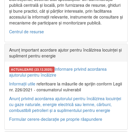
publică centrală și locală, prin furnizarea de resurse, ghiduri
și bune practici, cât și părților interesate, prin facilitarea
accesului la informații relevante, instrumente de consultare și
mecanisme de participare și monitorizare publică.
Centrul de resurse
Anunț important acordare ajutor pentru încălzirea locuinței și
supliment pentru energie
Informare privind acordarea
ACTUALIZARE (23.12.2025)
ajutorului pentru încălzire
Informații utile
referitoare la măsurile de sprijin conform Legii
nr. 226/2021 - consumatorul vulnerabil
Anunț privind acordarea ajutorului pentru încălzirea locuinței
cu gaze naturale, energie electrică sau lemne, cărbuni,
combustibili petrolieri și a suplimentului pentru energie
Formular cerere-declarație pe proprie răspundere