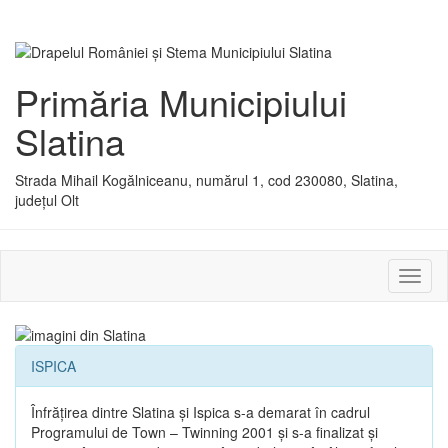
Primăria Municipiului
Slatina
Strada Mihail Kogălniceanu, numărul 1, cod 230080, Slatina,
județul Olt
Activ
sau
dezac
meniu
ISPICA
Înfrăţirea dintre Slatina şi Ispica s-a demarat în cadrul
Programului de Town – Twinning 2001 şi s-a finalizat şi