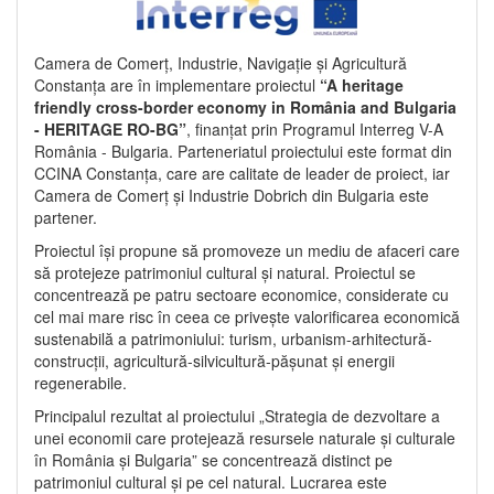
Camera de Comerț, Industrie, Navigație și Agricultură
Constanța are în implementare proiectul
“A heritage
friendly cross-border economy in România and Bulgaria
- HERITAGE RO-BG”
, finanțat prin Programul Interreg V-A
România - Bulgaria. Parteneriatul proiectului este format din
CCINA Constanța, care are calitate de leader de proiect, iar
Camera de Comerț și Industrie Dobrich din Bulgaria este
partener.
Proiectul își propune să promoveze un mediu de afaceri care
să protejeze patrimoniul cultural și natural. Proiectul se
concentrează pe patru sectoare economice, considerate cu
cel mai mare risc în ceea ce privește valorificarea economică
sustenabilă a patrimoniului: turism, urbanism-arhitectură-
construcții, agricultură-silvicultură-pășunat și energii
regenerabile.
Principalul rezultat al proiectului „Strategia de dezvoltare a
unei economii care protejează resursele naturale și culturale
în România și Bulgaria” se concentrează distinct pe
patrimoniul cultural și pe cel natural. Lucrarea este