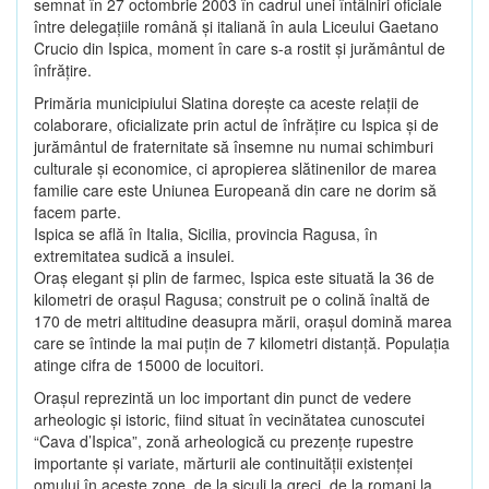
semnat în 27 octombrie 2003 în cadrul unei întâlniri oficiale
între delegaţiile română şi italiană în aula Liceului Gaetano
Crucio din Ispica, moment în care s-a rostit şi jurământul de
înfrăţire.
Primăria municipiului Slatina doreşte ca aceste relaţii de
colaborare, oficializate prin actul de înfrăţire cu Ispica şi de
jurământul de fraternitate să însemne nu numai schimburi
culturale şi economice, ci apropierea slătinenilor de marea
familie care este Uniunea Europeană din care ne dorim să
facem parte.
Ispica se află în Italia, Sicilia, provincia Ragusa, în
extremitatea sudică a insulei.
Oraş elegant şi plin de farmec, Ispica este situată la 36 de
kilometri de oraşul Ragusa; construit pe o colină înaltă de
170 de metri altitudine deasupra mării, oraşul domină marea
care se întinde la mai puţin de 7 kilometri distanţă. Populaţia
atinge cifra de 15000 de locuitori.
Oraşul reprezintă un loc important din punct de vedere
arheologic şi istoric, fiind situat în vecinătatea cunoscutei
“Cava d’Ispica”, zonă arheologică cu prezenţe rupestre
importante şi variate, mărturii ale continuităţii existenţei
omului în aceste zone, de la siculi la greci, de la romani la