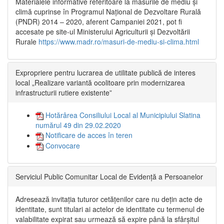
Materialele informative referitoare la măsurile de mediu și
climă cuprinse în Programul Național de Dezvoltare Rurală
(PNDR) 2014 – 2020, aferent Campaniei 2021, pot fi
accesate pe site-ul Ministerului Agriculturii și Dezvoltării
Rurale
https://www.madr.ro/masuri-de-mediu-si-clima.html
Expropriere pentru lucrarea de utilitate publică de interes
local „Realizare variantă ocolitoare prin modernizarea
infrastructurii rutiere existente”
Hotărârea Consiliului Local al Municipiului Slatina
numărul 49 din 29.02.2020
Notificare de acces în teren
Convocare
Serviciul Public Comunitar Local de Evidență a Persoanelor
Adresează invitația tuturor cetățenilor care nu dețin acte de
identitate, sunt titulari ai actelor de identitate cu termenul de
valabilitate expirat sau urmează să expire până la sfârșitul