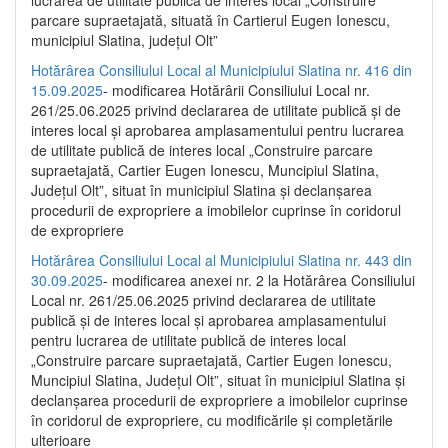
parcare supraetajată, situată în Cartierul Eugen Ionescu,
municipiul Slatina, județul Olt”
Hotărârea Consiliului Local al Municipiului Slatina nr. 416 din
15.09.2025
- modificarea Hotărârii Consiliului Local nr.
261/25.06.2025 privind declararea de utilitate publică și de
interes local și aprobarea amplasamentului pentru lucrarea
de utilitate publică de interes local „Construire parcare
supraetajată, Cartier Eugen Ionescu, Muncipiul Slatina,
Județul Olt”, situat în municipiul Slatina și declanșarea
procedurii de expropriere a imobilelor cuprinse în coridorul
de expropriere
Hotărârea Consiliului Local al Municipiului Slatina nr. 443 din
30.09.2025
- modificarea anexei nr. 2 la Hotărârea Consiliului
Local nr. 261/25.06.2025 privind declararea de utilitate
publică şi de interes local şi aprobarea amplasamentului
pentru lucrarea de utilitate publică de interes local
„Construire parcare supraetajată, Cartier Eugen Ionescu,
Muncipiul Slatina, Judeţul Olt”, situat în municipiul Slatina şi
declanşarea procedurii de expropriere a imobilelor cuprinse
în coridorul de expropriere, cu modificările şi completările
ulterioare