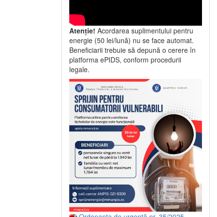
Atenție!
Acordarea suplimentului pentru
energie (50 lei/lună) nu se face automat.
Beneficiarii trebuie să depună o cerere în
platforma ePIDS, conform procedurii
legale.
Ordonanța de urgență nr. 35/2025