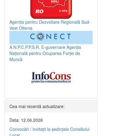
Agenția pentru Dezvoltare Regională Sud-
Vest Oltenia
A.N.P.C.P.P.S.R.
E-guvernare
Agenția
Națională pentru Ocuparea Forței de
Muncă
Cea mai recentă actualizare:
Data: 12.06.2026
Convocări / Invitaţii la şedinţele Consiliului
Local