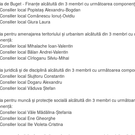
a de Buget - Finanţe alcătuită din 3 membri cu următoarea componenţ
Consilier local Popistaș Alexandru-Bogdan
Consilier local Comănescu Ionuț-Ovidiu
Consilier local Giura Laura
a pentru amenajarea teritoriului şi urbanism alcătuită din 3 membri c
nenţă:
Consilier local Mihalache Ioan-Valentin
Consilier local Bălan Andrei-Valentin
Consilier local Cîrloganu Silviu-Mihai
a juridică şi de disciplină alcătuită din 3 membrii cu următoarea compo
Consilier local Slujitoru Constantin
Consilier local Dogaru Alexandru
Consilier local Văduva Ștefan
a pentru muncă şi protecţie socială alcătuită din 3 membri cu următoa
nenţă:
Consilier local Văle Mădălina-Ștefania
Consilier local Ene Gheorghe
Consilier local Ilie Violeta-Cristina