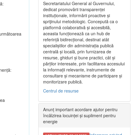
Secretariatului General al Guvernului,
ă:
dedicat promovării transparenței
instituționale, informării proactive și
sprijinului metodologic. Concepută ca o
platformă colaborativă și accesibilă,
aceasta funcționează ca un hub de
u următoarea
referință bidirecțional, destinat atât
specialiștilor din administrația publică
centrală și locală, prin furnizarea de
resurse, ghiduri și bune practici, cât și
părților interesate, prin facilitarea accesului
la informații relevante, instrumente de
nenţă:
consultare și mecanisme de participare și
monitorizare publică.
Centrul de resurse
rea
Anunț important acordare ajutor pentru
încălzirea locuinței și supliment pentru
energie