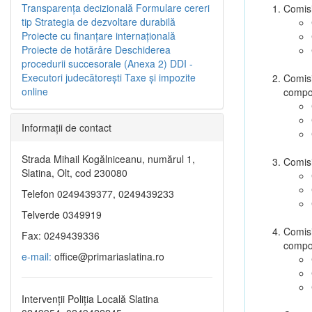
Transparenţa decizională
Formulare cereri
Comisi
tip
Strategia de dezvoltare durabilă
Proiecte cu finanţare internaţională
Proiecte de hotărâre
Deschiderea
procedurii succesorale (Anexa 2)
DDI -
Executori judecătorești
Taxe şi impozite
Comisi
online
compo
Informaţii de contact
Strada Mihail Kogălniceanu, numărul 1,
Comisi
Slatina, Olt, cod 230080
Telefon 0249439377, 0249439233
Telverde 0349919
Comisi
Fax: 0249439336
compo
e-mail:
office@primariaslatina.ro
Intervenții Poliția Locală Slatina