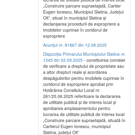
„Construire parcare supraetajată, Cartier
Eugen Ionescu, Municipiul Slatina, Județul
Olt”, situat în municipiul Slatina și
declanșarea procedurii de expropriere a
imobilelor cuprinse în coridorul de
expropriere
Anunțul nr. 81867 din 12.08.2025
Dispoziția Primarului Municipiului Slatina nr.
1245 din 02.09.2025
- constituirea comisiei
de verificare a dreptului de proprietate sau
a altor drepturi reale și acordarea
despăgubirilor pentru imobilele cuprinse în
coridorul de expropriere aprobat prin
Hotărârea Consiliului Local nr.
261/25.06.2025 referitoare la declararea
de utilitate publică și de interes local și
aprobarea amplasamentului pentru
lucrarea de utilitate publică de interes local
„Construire parcare supraetajată, situată în
Cartierul Eugen Ionescu, municipiul
Slatina, județul Olt”