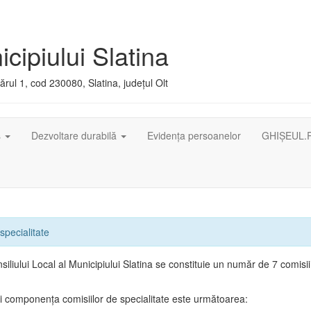
cipiului Slatina
rul 1, cod 230080, Slatina, județul Olt
ș
Dezvoltare durabilă
Evidența persoanelor
GHIȘEUL.
specialitate
siliului Local al Municipiului Slatina se constituie un număr de 7 comisi
 componenţa comisiilor de specialitate este următoarea: