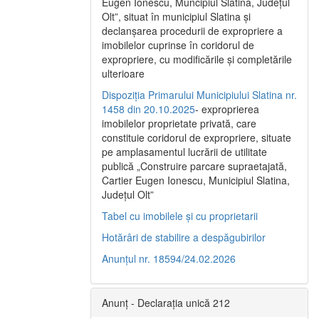
Eugen Ionescu, Muncipiul Slatina, Judeţul
Olt”, situat în municipiul Slatina şi
declanşarea procedurii de expropriere a
imobilelor cuprinse în coridorul de
expropriere, cu modificările şi completările
ulterioare
Dispoziția Primarului Municipiului Slatina nr.
1458 din 20.10.2025
- exproprierea
imobilelor proprietate privată, care
constituie coridorul de expropriere, situate
pe amplasamentul lucrării de utilitate
publică „Construire parcare supraetajată,
Cartier Eugen Ionescu, Municipiul Slatina,
Județul Olt”
Tabel cu imobilele și cu proprietarii
Hotărâri de stabilire a despăgubirilor
Anunțul nr. 18594/24.02.2026
Anunț - Declarația unică 212