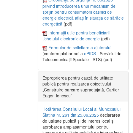
privind introducerea unui mecanism de
sprijin pentru consumatorii casnici de
energie electrică aflați în situația de sărăcie
energetică
(pdf)
Informații utile pentru beneficiarii
tichetului electronic de energie
(pdf)
Formular de solicitare a ajutorului
(conform platformei a
ePIDS
- Serviciul de
Telecomunicații Speciale - STS) (pdf)
Exproprierea pentru cauză de utilitate
publică pentru realizarea obiectivului
„Construire parcare supraetajată, Cartier
Eugen Ionescu”
Hotărârea Consiliului Local al Municipiului
Slatina nr. 261 din 25.06.2025
declararea
de utilitate publică și de interes local și
aprobarea amplasamentului pentru
lucrarea de utilitate publică de interes local