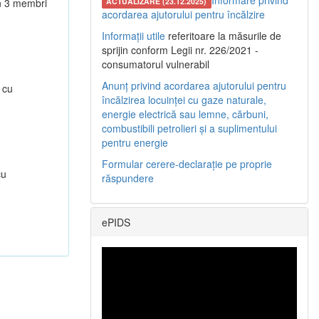
Informare privind
in 3 membri
ACTUALIZARE (23.12.2025)
acordarea ajutorului pentru încălzire
Informații utile
referitoare la măsurile de
sprijin conform Legii nr. 226/2021 -
consumatorul vulnerabil
Anunț privind acordarea ajutorului pentru
 cu
încălzirea locuinței cu gaze naturale,
energie electrică sau lemne, cărbuni,
combustibili petrolieri și a suplimentului
pentru energie
Formular cerere-declarație pe proprie
cu
răspundere
ePIDS