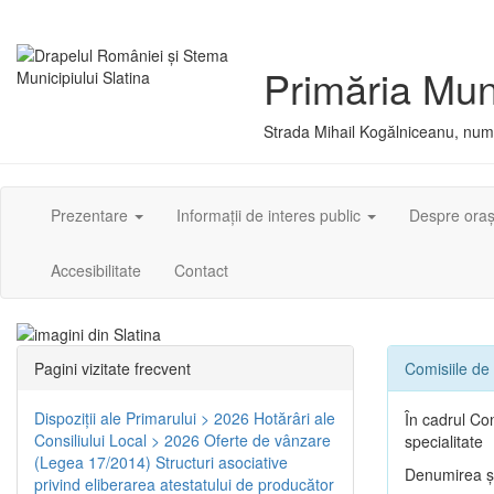
Primăria Muni
Strada Mihail Kogălniceanu, numă
Prezentare
Informații de interes public
Despre ora
Accesibilitate
Contact
Pagini vizitate frecvent
Comisiile de 
Dispoziţii ale Primarului > 2026
Hotărâri ale
În cadrul Con
Consiliului Local > 2026
Oferte de vânzare
specialitate
(Legea 17/2014)
Structuri asociative
Denumirea şi
privind eliberarea atestatului de producător