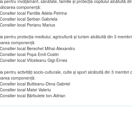
a pentru învăţământ, sănătate, familie şi protecţia copilului alcătuită d
mătoarea componenţă:
Consilier local Pantilie Adela-Petrina
Consilier local Șerban Gabriela
Consilier local Perianu Marius
a pentru protecţia mediului, agricultură şi turism alcătuită din 3 membri
oarea componenţă:
Consilier local Berechet Mihai-Alexandru
Consilier local Popa Emil-Costin
Consilier local Vîlceleanu Gigi-Ernes
a pentru activităţi socio-culturale, culte şi sport alcătuită din 3 membri 
oarea componenţă:
Consilier local Buliteanu-Dima Gabriel
Consilier local Matei Valeriu
Consilier local Bărbulete Ion-Adrian