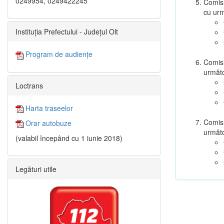
0249954, 0249422245
Comisi
cu ur
Instituția Prefectului - Județul Olt
Program de audiențe
Comisi
următ
Loctrans
Harta traseelor
Comisi
Orar autobuze
următ
(valabil începând cu 1 iunie 2018)
Legături utile