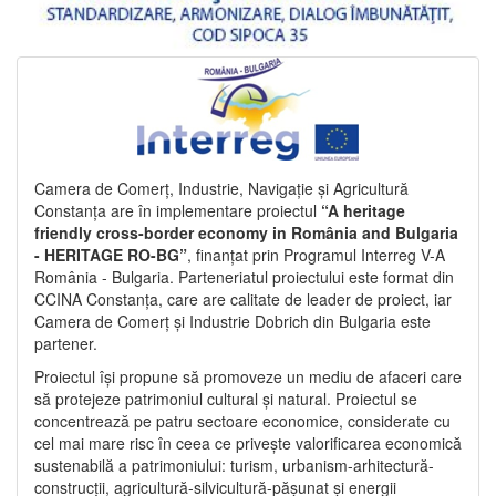
Camera de Comerț, Industrie, Navigație și Agricultură
Constanța are în implementare proiectul
“A heritage
friendly cross-border economy in România and Bulgaria
- HERITAGE RO-BG”
, finanțat prin Programul Interreg V-A
România - Bulgaria. Parteneriatul proiectului este format din
CCINA Constanța, care are calitate de leader de proiect, iar
Camera de Comerț și Industrie Dobrich din Bulgaria este
partener.
Proiectul își propune să promoveze un mediu de afaceri care
să protejeze patrimoniul cultural și natural. Proiectul se
concentrează pe patru sectoare economice, considerate cu
cel mai mare risc în ceea ce privește valorificarea economică
sustenabilă a patrimoniului: turism, urbanism-arhitectură-
construcții, agricultură-silvicultură-pășunat și energii