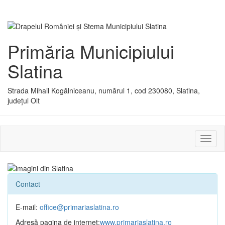
Primăria Municipiului
Slatina
Strada Mihail Kogălniceanu, numărul 1, cod 230080, Slatina,
județul Olt
Activ
sau
dezac
meniu
Contact
E-mail:
office@primariaslatina.ro
Adresă pagina de internet:
www.primariaslatina.ro