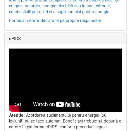
cu gaze naturale, energie electrică sau lemne, cărbuni,
combustibili petrolieri și a suplimentului pentru energie
Formular cerere-declarație pe proprie răspundere
ePIDS
Atenție!
Acordarea suplimentului pentru energie (50
lei/lună) nu se face automat. Beneficiarii trebuie să depună o
cerere în platforma ePIDS, conform procedurii legale.