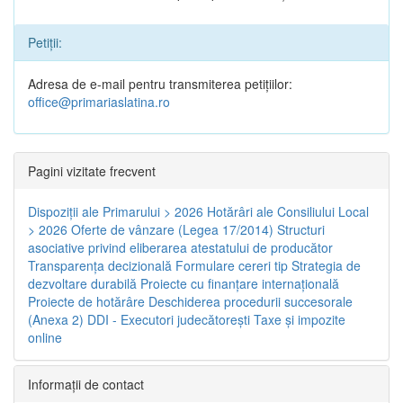
Petiții:
Adresa de e-mail pentru transmiterea petițiilor:
office@primariaslatina.ro
Pagini vizitate frecvent
Dispoziţii ale Primarului > 2026
Hotărâri ale Consiliului Local
> 2026
Oferte de vânzare (Legea 17/2014)
Structuri
asociative privind eliberarea atestatului de producător
Transparenţa decizională
Formulare cereri tip
Strategia de
dezvoltare durabilă
Proiecte cu finanţare internaţională
Proiecte de hotărâre
Deschiderea procedurii succesorale
(Anexa 2)
DDI - Executori judecătorești
Taxe şi impozite
online
Informaţii de contact