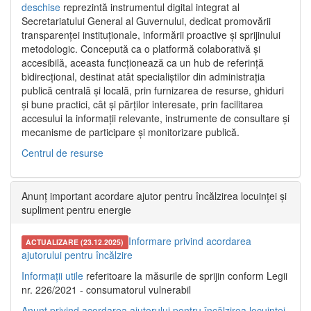
deschise
reprezintă instrumentul digital integrat al
Secretariatului General al Guvernului, dedicat promovării
transparenței instituționale, informării proactive și sprijinului
metodologic. Concepută ca o platformă colaborativă și
accesibilă, aceasta funcționează ca un hub de referință
bidirecțional, destinat atât specialiștilor din administrația
publică centrală și locală, prin furnizarea de resurse, ghiduri
și bune practici, cât și părților interesate, prin facilitarea
accesului la informații relevante, instrumente de consultare și
mecanisme de participare și monitorizare publică.
Centrul de resurse
Anunț important acordare ajutor pentru încălzirea locuinței și
supliment pentru energie
Informare privind acordarea
ACTUALIZARE (23.12.2025)
ajutorului pentru încălzire
Informații utile
referitoare la măsurile de sprijin conform Legii
nr. 226/2021 - consumatorul vulnerabil
Anunț privind acordarea ajutorului pentru încălzirea locuinței