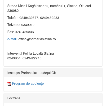
Strada Mihail Kogălniceanu, numărul 1, Slatina, Olt, cod
230080
Telefon 0249439377, 0249439233
Telverde 0349919
Fax: 0249439336
e-mail:
office@primariaslatina.ro
Intervenții Poliția Locală Slatina
0249954, 0249422245
Instituția Prefectului - Județul Olt
Program de audiențe
Loctrans