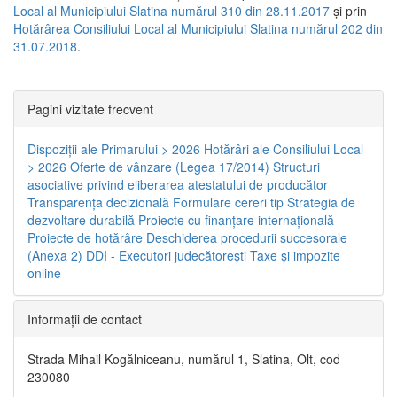
Local al Municipiului Slatina numărul 310 din 28.11.2017
și prin
Hotărârea Consiliului Local al Municipiului Slatina numărul 202 din
31.07.2018
.
Pagini vizitate frecvent
Dispoziţii ale Primarului > 2026
Hotărâri ale Consiliului Local
> 2026
Oferte de vânzare (Legea 17/2014)
Structuri
asociative privind eliberarea atestatului de producător
Transparenţa decizională
Formulare cereri tip
Strategia de
dezvoltare durabilă
Proiecte cu finanţare internaţională
Proiecte de hotărâre
Deschiderea procedurii succesorale
(Anexa 2)
DDI - Executori judecătorești
Taxe şi impozite
online
Informaţii de contact
Strada Mihail Kogălniceanu, numărul 1, Slatina, Olt, cod
230080