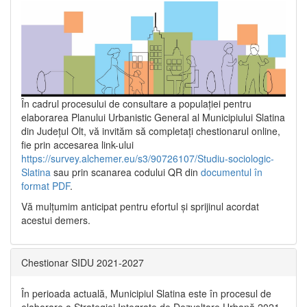
În cadrul procesului de consultare a populaţiei pentru
elaborarea Planului Urbanistic General al Municipiului Slatina
din Județul Olt, vă invităm să completați chestionarul online,
fie prin accesarea link-ului
https://survey.alchemer.eu/s3/90726107/Studiu-sociologic-
Slatina
sau prin scanarea codului QR din
documentul în
format PDF
.
Vă mulţumim anticipat pentru efortul şi sprijinul acordat
acestui demers.
Chestionar SIDU 2021-2027
În perioada actuală, Municipiul Slatina este în procesul de
elaborare a Strategiei Integrate de Dezvoltare Urbană 2021‐