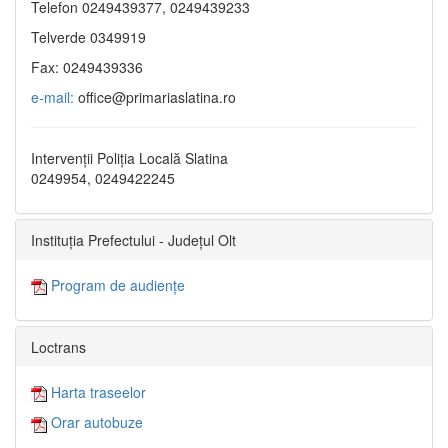
Telefon 0249439377, 0249439233
Telverde 0349919
Fax: 0249439336
e-mail:
office@primariaslatina.ro
Intervenții Poliția Locală Slatina
0249954, 0249422245
Instituția Prefectului - Județul Olt
Program de audiențe
Loctrans
Harta traseelor
Orar autobuze