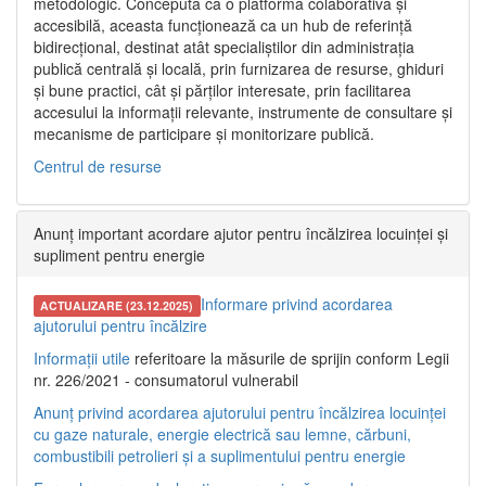
metodologic. Concepută ca o platformă colaborativă și
accesibilă, aceasta funcționează ca un hub de referință
bidirecțional, destinat atât specialiștilor din administrația
publică centrală și locală, prin furnizarea de resurse, ghiduri
și bune practici, cât și părților interesate, prin facilitarea
accesului la informații relevante, instrumente de consultare și
mecanisme de participare și monitorizare publică.
Centrul de resurse
Anunț important acordare ajutor pentru încălzirea locuinței și
supliment pentru energie
Informare privind acordarea
ACTUALIZARE (23.12.2025)
ajutorului pentru încălzire
Informații utile
referitoare la măsurile de sprijin conform Legii
nr. 226/2021 - consumatorul vulnerabil
Anunț privind acordarea ajutorului pentru încălzirea locuinței
cu gaze naturale, energie electrică sau lemne, cărbuni,
combustibili petrolieri și a suplimentului pentru energie