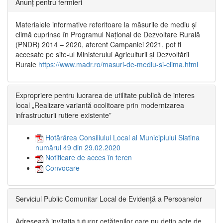
Anunț pentru fermieri
Materialele informative referitoare la măsurile de mediu și
climă cuprinse în Programul Național de Dezvoltare Rurală
(PNDR) 2014 – 2020, aferent Campaniei 2021, pot fi
accesate pe site-ul Ministerului Agriculturii și Dezvoltării
Rurale
https://www.madr.ro/masuri-de-mediu-si-clima.html
Expropriere pentru lucrarea de utilitate publică de interes
local „Realizare variantă ocolitoare prin modernizarea
infrastructurii rutiere existente”
Hotărârea Consiliului Local al Municipiului Slatina
numărul 49 din 29.02.2020
Notificare de acces în teren
Convocare
Serviciul Public Comunitar Local de Evidență a Persoanelor
Adresează invitația tuturor cetățenilor care nu dețin acte de