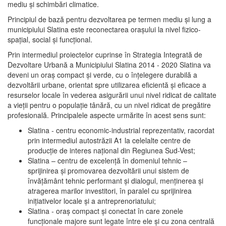
mediu şi schimbări climatice.
Principiul de bază pentru dezvoltarea pe termen mediu şi lung a
municipiului Slatina este reconectarea oraşului la nivel fizico-
spaţial, social şi funcţional.
Prin intermediul proiectelor cuprinse în Strategia Integrată de
Dezvoltare Urbană a Municipiului Slatina 2014 - 2020 Slatina va
deveni un oraş compact şi verde, cu o înţelegere durabilă a
dezvoltării urbane, orientat spre utilizarea eficientă şi eficace a
resurselor locale în vederea asigurării unui nivel ridicat de calitate
a vieţii pentru o populaţie tânără, cu un nivel ridicat de pregătire
profesională. Principalele aspecte urmărite în acest sens sunt:
Slatina - centru economic-industrial reprezentativ, racordat
prin intermediul autostrăzii A1 la celelalte centre de
producţie de interes naţional din Regiunea Sud-Vest;
Slatina – centru de excelenţă în domeniul tehnic –
sprijinirea şi promovarea dezvoltării unui sistem de
învăţământ tehnic performant şi dialogul, menţinerea şi
atragerea marilor investitori, în paralel cu sprijinirea
iniţiativelor locale şi a antreprenoriatului;
Slatina - oraş compact şi conectat în care zonele
funcţionale majore sunt legate între ele şi cu zona centrală