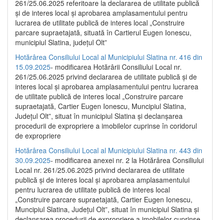
261/25.06.2025 referitoare la declararea de utilitate publică
și de interes local și aprobarea amplasamentului pentru
lucrarea de utilitate publică de interes local „Construire
parcare supraetajată, situată în Cartierul Eugen Ionescu,
municipiul Slatina, județul Olt”
Hotărârea Consiliului Local al Municipiului Slatina nr. 416 din
15.09.2025
- modificarea Hotărârii Consiliului Local nr.
261/25.06.2025 privind declararea de utilitate publică și de
interes local și aprobarea amplasamentului pentru lucrarea
de utilitate publică de interes local „Construire parcare
supraetajată, Cartier Eugen Ionescu, Muncipiul Slatina,
Județul Olt”, situat în municipiul Slatina și declanșarea
procedurii de expropriere a imobilelor cuprinse în coridorul
de expropriere
Hotărârea Consiliului Local al Municipiului Slatina nr. 443 din
30.09.2025
- modificarea anexei nr. 2 la Hotărârea Consiliului
Local nr. 261/25.06.2025 privind declararea de utilitate
publică şi de interes local şi aprobarea amplasamentului
pentru lucrarea de utilitate publică de interes local
„Construire parcare supraetajată, Cartier Eugen Ionescu,
Muncipiul Slatina, Judeţul Olt”, situat în municipiul Slatina şi
declanşarea procedurii de expropriere a imobilelor cuprinse