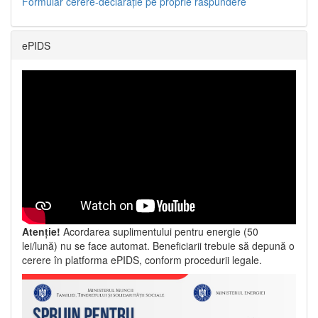
Formular cerere-declarație pe proprie răspundere
ePIDS
Atenție!
Acordarea suplimentului pentru energie (50
lei/lună) nu se face automat. Beneficiarii trebuie să depună o
cerere în platforma ePIDS, conform procedurii legale.