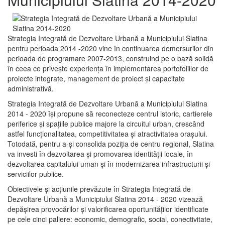
Strategia Integrată de Dezvoltare Urbană a Municipiului Slatina
pentru perioada 2014 -2020 vine în continuarea demersurilor din
perioada de programare 2007-2013, construind pe o bază solidă
în ceea ce priveşte experienţa în implementarea portofoliilor de
proiecte integrate, management de proiect și capacitate
administrativă.
Strategia Integrată de Dezvoltare Urbană a Municipiului Slatina
2014 - 2020 își propune să reconecteze centrul istoric, cartierele
periferice şi spaţiile publice majore la circuitul urban, crescând
astfel funcţionalitatea, competitivitatea şi atractivitatea oraşului.
Totodată, pentru a-şi consolida poziţia de centru regional, Slatina
va investi în dezvoltarea şi promovarea identităţii locale, în
dezvoltarea capitalului uman şi în modernizarea infrastructurii şi
serviciilor publice.
Obiectivele şi acţiunile prevăzute în Strategia Integrată de
Dezvoltare Urbană a Municipiului Slatina 2014 - 2020 vizează
depășirea provocărilor şi valorificarea oportunităţilor identificate
pe cele cinci paliere: economic, demografic, social, conectivitate,