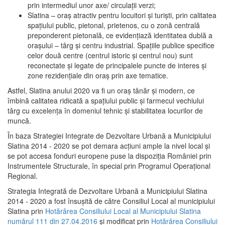
prin intermediul unor axe/ circulații verzi;
Slatina – oraş atractiv pentru locuitori şi turişti, prin calitatea
spaţiului public, pietonal, prietenos, cu o zonă centrală
preponderent pietonală, ce evidenţiază identitatea dublă a
oraşului – târg şi centru industrial. Spaţiile publice specifice
celor două centre (centrul istoric şi centrul nou) sunt
reconectate şi legate de principalele puncte de interes şi
zone rezidenţiale din oraş prin axe tematice.
Astfel, Slatina anului 2020 va fi un oraş tânăr şi modern, ce
îmbină calitatea ridicată a spaţiului public şi farmecul vechiului
târg cu excelenţa în domeniul tehnic şi stabilitatea locurilor de
muncă.
În baza Strategiei Integrate de Dezvoltare Urbană a Municipiului
Slatina 2014 - 2020 se pot demara acţiuni ample la nivel local şi
se pot accesa fonduri europene puse la dispoziţia României prin
Instrumentele Structurale, în special prin Programul Operațional
Regional.
Strategia Integrată de Dezvoltare Urbană a Municipiului Slatina
2014 - 2020 a fost însuşită de către Consiliul Local al municipiului
Slatina prin
Hotărârea Consiliului Local al Municipiului Slatina
numărul 111 din 27.04.2016
și modificat prin
Hotărârea Consiliului