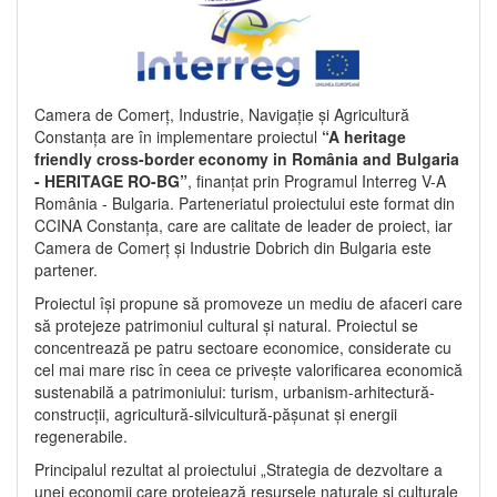
Camera de Comerț, Industrie, Navigație și Agricultură
Constanța are în implementare proiectul
“A heritage
friendly cross-border economy in România and Bulgaria
- HERITAGE RO-BG”
, finanțat prin Programul Interreg V-A
România - Bulgaria. Parteneriatul proiectului este format din
CCINA Constanța, care are calitate de leader de proiect, iar
Camera de Comerț și Industrie Dobrich din Bulgaria este
partener.
Proiectul își propune să promoveze un mediu de afaceri care
să protejeze patrimoniul cultural și natural. Proiectul se
concentrează pe patru sectoare economice, considerate cu
cel mai mare risc în ceea ce privește valorificarea economică
sustenabilă a patrimoniului: turism, urbanism-arhitectură-
construcții, agricultură-silvicultură-pășunat și energii
regenerabile.
Principalul rezultat al proiectului „Strategia de dezvoltare a
unei economii care protejează resursele naturale și culturale