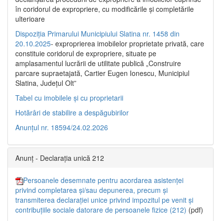
în coridorul de expropriere, cu modificările şi completările
ulterioare
Dispoziția Primarului Municipiului Slatina nr. 1458 din
20.10.2025
- exproprierea imobilelor proprietate privată, care
constituie coridorul de expropriere, situate pe
amplasamentul lucrării de utilitate publică „Construire
parcare supraetajată, Cartier Eugen Ionescu, Municipiul
Slatina, Județul Olt”
Tabel cu imobilele și cu proprietarii
Hotărâri de stabilire a despăgubirilor
Anunțul nr. 18594/24.02.2026
Anunț - Declarația unică 212
Persoanele desemnate pentru acordarea asistenței
privind completarea și/sau depunerea, precum și
transmiterea declarației unice privind impozitul pe venit și
contribuțiile sociale datorare de persoanele fizice (212)
(pdf)