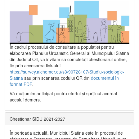
În cadrul procesului de consultare a populaţiei pentru
elaborarea Planului Urbanistic General al Municipiului Slatina
din Județul Olt, vă invităm să completați chestionarul online,
fie prin accesarea link-ului
https://survey.alchemer.eu/s3/90726107/Studiu-sociologic-
Slatina
sau prin scanarea codului QR din
documentul în
format PDF
.
Vă mulţumim anticipat pentru efortul şi sprijinul acordat
acestui demers.
Chestionar SIDU 2021-2027
În perioada actuală, Municipiul Slatina este în procesul de
elaborare a Strategiei Integrate de Dezvoltare Urbană 2021‐