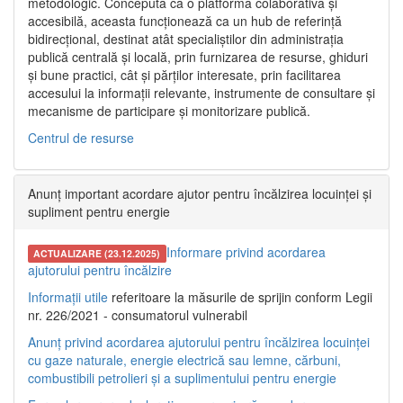
metodologic. Concepută ca o platformă colaborativă și
accesibilă, aceasta funcționează ca un hub de referință
bidirecțional, destinat atât specialiștilor din administrația
publică centrală și locală, prin furnizarea de resurse, ghiduri
și bune practici, cât și părților interesate, prin facilitarea
accesului la informații relevante, instrumente de consultare și
mecanisme de participare și monitorizare publică.
Centrul de resurse
Anunț important acordare ajutor pentru încălzirea locuinței și
supliment pentru energie
Informare privind acordarea
ACTUALIZARE (23.12.2025)
ajutorului pentru încălzire
Informații utile
referitoare la măsurile de sprijin conform Legii
nr. 226/2021 - consumatorul vulnerabil
Anunț privind acordarea ajutorului pentru încălzirea locuinței
cu gaze naturale, energie electrică sau lemne, cărbuni,
combustibili petrolieri și a suplimentului pentru energie