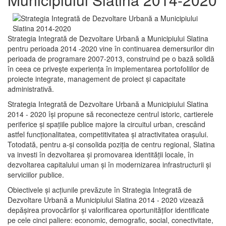
Strategia Integrată de Dezvoltare Urbană a Municipiului Slatina
pentru perioada 2014 -2020 vine în continuarea demersurilor din
perioada de programare 2007-2013, construind pe o bază solidă
în ceea ce priveşte experienţa în implementarea portofoliilor de
proiecte integrate, management de proiect și capacitate
administrativă.
Strategia Integrată de Dezvoltare Urbană a Municipiului Slatina
2014 - 2020 își propune să reconecteze centrul istoric, cartierele
periferice şi spaţiile publice majore la circuitul urban, crescând
astfel funcţionalitatea, competitivitatea şi atractivitatea oraşului.
Totodată, pentru a-şi consolida poziţia de centru regional, Slatina
va investi în dezvoltarea şi promovarea identităţii locale, în
dezvoltarea capitalului uman şi în modernizarea infrastructurii şi
serviciilor publice.
Obiectivele şi acţiunile prevăzute în Strategia Integrată de
Dezvoltare Urbană a Municipiului Slatina 2014 - 2020 vizează
depășirea provocărilor şi valorificarea oportunităţilor identificate
pe cele cinci paliere: economic, demografic, social, conectivitate,