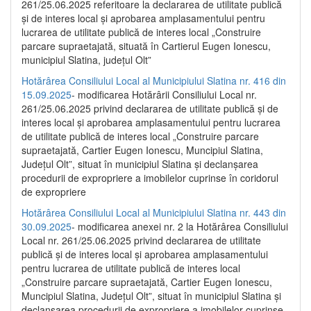
261/25.06.2025 referitoare la declararea de utilitate publică
și de interes local și aprobarea amplasamentului pentru
lucrarea de utilitate publică de interes local „Construire
parcare supraetajată, situată în Cartierul Eugen Ionescu,
municipiul Slatina, județul Olt”
Hotărârea Consiliului Local al Municipiului Slatina nr. 416 din
15.09.2025
- modificarea Hotărârii Consiliului Local nr.
261/25.06.2025 privind declararea de utilitate publică și de
interes local și aprobarea amplasamentului pentru lucrarea
de utilitate publică de interes local „Construire parcare
supraetajată, Cartier Eugen Ionescu, Muncipiul Slatina,
Județul Olt”, situat în municipiul Slatina și declanșarea
procedurii de expropriere a imobilelor cuprinse în coridorul
de expropriere
Hotărârea Consiliului Local al Municipiului Slatina nr. 443 din
30.09.2025
- modificarea anexei nr. 2 la Hotărârea Consiliului
Local nr. 261/25.06.2025 privind declararea de utilitate
publică şi de interes local şi aprobarea amplasamentului
pentru lucrarea de utilitate publică de interes local
„Construire parcare supraetajată, Cartier Eugen Ionescu,
Muncipiul Slatina, Judeţul Olt”, situat în municipiul Slatina şi
declanşarea procedurii de expropriere a imobilelor cuprinse