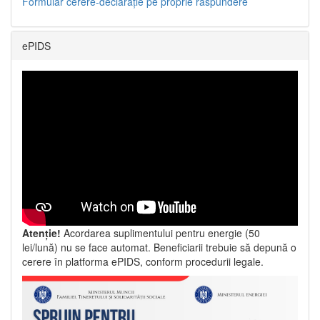
Formular cerere-declarație pe proprie răspundere
ePIDS
Atenție!
Acordarea suplimentului pentru energie (50
lei/lună) nu se face automat. Beneficiarii trebuie să depună o
cerere în platforma ePIDS, conform procedurii legale.