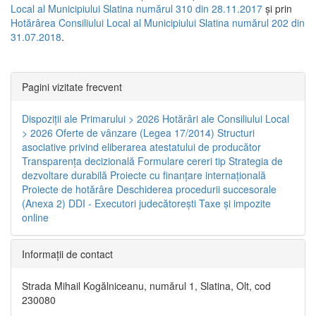
Local al Municipiului Slatina numărul 310 din 28.11.2017
și prin
Hotărârea Consiliului Local al Municipiului Slatina numărul 202 din
31.07.2018
.
Pagini vizitate frecvent
Dispoziţii ale Primarului > 2026
Hotărâri ale Consiliului Local
> 2026
Oferte de vânzare (Legea 17/2014)
Structuri
asociative privind eliberarea atestatului de producător
Transparenţa decizională
Formulare cereri tip
Strategia de
dezvoltare durabilă
Proiecte cu finanţare internaţională
Proiecte de hotărâre
Deschiderea procedurii succesorale
(Anexa 2)
DDI - Executori judecătorești
Taxe şi impozite
online
Informaţii de contact
Strada Mihail Kogălniceanu, numărul 1, Slatina, Olt, cod
230080