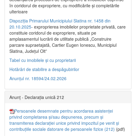
în coridorul de expropriere, cu modificările şi completările
ulterioare
Dispoziția Primarului Municipiului Slatina nr. 1458 din
20.10.2025
- exproprierea imobilelor proprietate privată, care
constituie coridorul de expropriere, situate pe
amplasamentul lucrării de utilitate publică „Construire
parcare supraetajată, Cartier Eugen Ionescu, Municipiul
Slatina, Județul Olt”
Tabel cu imobilele și cu proprietarii
Hotărâri de stabilire a despăgubirilor
Anunțul nr. 18594/24.02.2026
Anunț - Declarația unică 212
Persoanele desemnate pentru acordarea asistenței
privind completarea și/sau depunerea, precum și
transmiterea declarației unice privind impozitul pe venit și
contribuțiile sociale datorare de persoanele fizice (212)
(pdf)