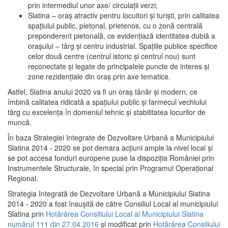
prin intermediul unor axe/ circulații verzi;
Slatina – oraş atractiv pentru locuitori şi turişti, prin calitatea
spaţiului public, pietonal, prietenos, cu o zonă centrală
preponderent pietonală, ce evidenţiază identitatea dublă a
oraşului – târg şi centru industrial. Spaţiile publice specifice
celor două centre (centrul istoric şi centrul nou) sunt
reconectate şi legate de principalele puncte de interes şi
zone rezidenţiale din oraş prin axe tematice.
Astfel, Slatina anului 2020 va fi un oraş tânăr şi modern, ce
îmbină calitatea ridicată a spaţiului public şi farmecul vechiului
târg cu excelenţa în domeniul tehnic şi stabilitatea locurilor de
muncă.
În baza Strategiei Integrate de Dezvoltare Urbană a Municipiului
Slatina 2014 - 2020 se pot demara acţiuni ample la nivel local şi
se pot accesa fonduri europene puse la dispoziţia României prin
Instrumentele Structurale, în special prin Programul Operațional
Regional.
Strategia Integrată de Dezvoltare Urbană a Municipiului Slatina
2014 - 2020 a fost însuşită de către Consiliul Local al municipiului
Slatina prin
Hotărârea Consiliului Local al Municipiului Slatina
numărul 111 din 27.04.2016
și modificat prin
Hotărârea Consiliului