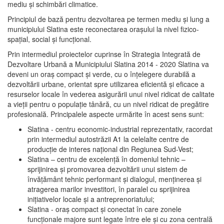
mediu şi schimbări climatice.
Principiul de bază pentru dezvoltarea pe termen mediu şi lung a
municipiului Slatina este reconectarea oraşului la nivel fizico-
spaţial, social şi funcţional.
Prin intermediul proiectelor cuprinse în Strategia Integrată de
Dezvoltare Urbană a Municipiului Slatina 2014 - 2020 Slatina va
deveni un oraş compact şi verde, cu o înţelegere durabilă a
dezvoltării urbane, orientat spre utilizarea eficientă şi eficace a
resurselor locale în vederea asigurării unui nivel ridicat de calitate
a vieţii pentru o populaţie tânără, cu un nivel ridicat de pregătire
profesională. Principalele aspecte urmărite în acest sens sunt:
Slatina - centru economic-industrial reprezentativ, racordat
prin intermediul autostrăzii A1 la celelalte centre de
producţie de interes naţional din Regiunea Sud-Vest;
Slatina – centru de excelenţă în domeniul tehnic –
sprijinirea şi promovarea dezvoltării unui sistem de
învăţământ tehnic performant şi dialogul, menţinerea şi
atragerea marilor investitori, în paralel cu sprijinirea
iniţiativelor locale şi a antreprenoriatului;
Slatina - oraş compact şi conectat în care zonele
funcţionale majore sunt legate între ele şi cu zona centrală