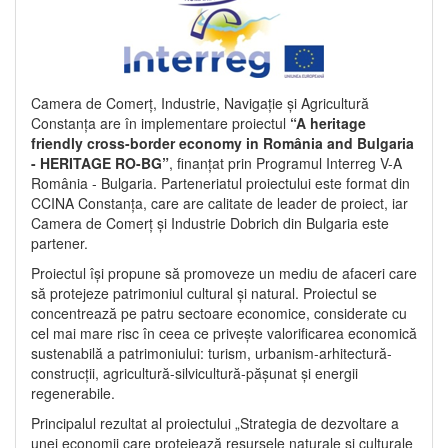
Camera de Comerț, Industrie, Navigație și Agricultură
Constanța are în implementare proiectul
“A heritage
friendly cross-border economy in România and Bulgaria
- HERITAGE RO-BG”
, finanțat prin Programul Interreg V-A
România - Bulgaria. Parteneriatul proiectului este format din
CCINA Constanța, care are calitate de leader de proiect, iar
Camera de Comerț și Industrie Dobrich din Bulgaria este
partener.
Proiectul își propune să promoveze un mediu de afaceri care
să protejeze patrimoniul cultural și natural. Proiectul se
concentrează pe patru sectoare economice, considerate cu
cel mai mare risc în ceea ce privește valorificarea economică
sustenabilă a patrimoniului: turism, urbanism-arhitectură-
construcții, agricultură-silvicultură-pășunat și energii
regenerabile.
Principalul rezultat al proiectului „Strategia de dezvoltare a
unei economii care protejează resursele naturale și culturale