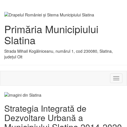
Primăria Municipiului
Slatina
Strada Mihail Kogălniceanu, numărul 1, cod 230080, Slatina,
județul Olt
Activ
sau
dezac
meniu
Strategia Integrată de
Dezvoltare Urbană a
Municipiului Slatina 2014-2020