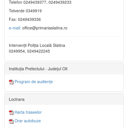
Telefon 0249439377, 0249439233
Telverde 0349919
Fax: 0249439336
e-mail:
office@primariaslatina.ro
Intervenții Poliția Locală Slatina
0249954, 0249422245
Instituția Prefectului - Județul Olt
Program de audiențe
Loctrans
Harta traseelor
Orar autobuze