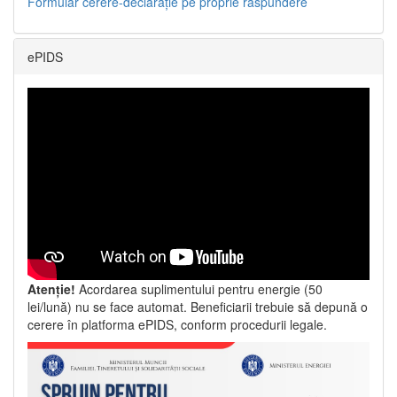
Formular cerere-declarație pe proprie răspundere
ePIDS
Atenție!
Acordarea suplimentului pentru energie (50
lei/lună) nu se face automat. Beneficiarii trebuie să depună o
cerere în platforma ePIDS, conform procedurii legale.