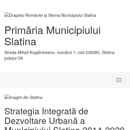
Primăria Municipiului
Slatina
Strada Mihail Kogălniceanu, numărul 1, cod 230080, Slatina,
județul Olt
Activ
sau
dezac
meniu
Strategia Integrată de
Dezvoltare Urbană a
Municipiului Slatina 2014-2020