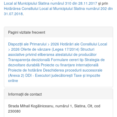
Local al Municipiului Slatina numărul 310 din 28.11.2017
și prin
Hotărârea Consiliului Local al Municipiului Slatina numărul 202 din
31.07.2018
.
Pagini vizitate frecvent
Dispoziţii ale Primarului > 2026
Hotărâri ale Consiliului Local
> 2026
Oferte de vânzare (Legea 17/2014)
Structuri
asociative privind eliberarea atestatului de producător
Transparenţa decizională
Formulare cereri tip
Strategia de
dezvoltare durabilă
Proiecte cu finanţare internaţională
Proiecte de hotărâre
Deschiderea procedurii succesorale
(Anexa 2)
DDI - Executori judecătorești
Taxe şi impozite
online
Informaţii de contact
Strada Mihail Kogălniceanu, numărul 1, Slatina, Olt, cod
230080