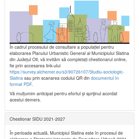
În cadrul procesului de consultare a populaţiei pentru
elaborarea Planului Urbanistic General al Municipiului Slatina
din Județul Olt, vă invităm să completați chestionarul online,
fie prin accesarea link-ului
https://survey.alchemer.eu/s3/90726107/Studiu-sociologic-
Slatina
sau prin scanarea codului QR din
documentul în
format PDF
.
Vă mulţumim anticipat pentru efortul şi sprijinul acordat
acestui demers.
Chestionar SIDU 2021-2027
În perioada actuală, Municipiul Slatina este în procesul de
elaborare a Strategiei Integrate de Dezvoltare Urbană 2021‐