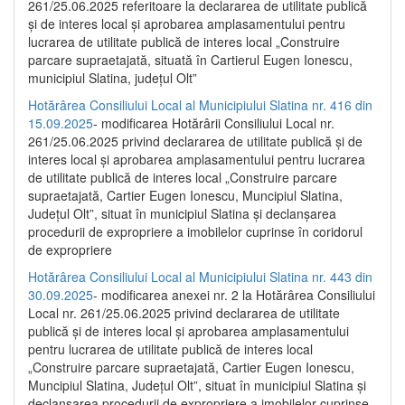
261/25.06.2025 referitoare la declararea de utilitate publică
și de interes local și aprobarea amplasamentului pentru
lucrarea de utilitate publică de interes local „Construire
parcare supraetajată, situată în Cartierul Eugen Ionescu,
municipiul Slatina, județul Olt”
Hotărârea Consiliului Local al Municipiului Slatina nr. 416 din
15.09.2025
- modificarea Hotărârii Consiliului Local nr.
261/25.06.2025 privind declararea de utilitate publică și de
interes local și aprobarea amplasamentului pentru lucrarea
de utilitate publică de interes local „Construire parcare
supraetajată, Cartier Eugen Ionescu, Muncipiul Slatina,
Județul Olt”, situat în municipiul Slatina și declanșarea
procedurii de expropriere a imobilelor cuprinse în coridorul
de expropriere
Hotărârea Consiliului Local al Municipiului Slatina nr. 443 din
30.09.2025
- modificarea anexei nr. 2 la Hotărârea Consiliului
Local nr. 261/25.06.2025 privind declararea de utilitate
publică şi de interes local şi aprobarea amplasamentului
pentru lucrarea de utilitate publică de interes local
„Construire parcare supraetajată, Cartier Eugen Ionescu,
Muncipiul Slatina, Judeţul Olt”, situat în municipiul Slatina şi
declanşarea procedurii de expropriere a imobilelor cuprinse