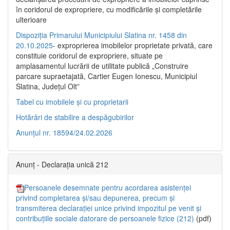
în coridorul de expropriere, cu modificările şi completările
ulterioare
Dispoziția Primarului Municipiului Slatina nr. 1458 din
20.10.2025
- exproprierea imobilelor proprietate privată, care
constituie coridorul de expropriere, situate pe
amplasamentul lucrării de utilitate publică „Construire
parcare supraetajată, Cartier Eugen Ionescu, Municipiul
Slatina, Județul Olt”
Tabel cu imobilele și cu proprietarii
Hotărâri de stabilire a despăgubirilor
Anunțul nr. 18594/24.02.2026
Anunț - Declarația unică 212
Persoanele desemnate pentru acordarea asistenței
privind completarea și/sau depunerea, precum și
transmiterea declarației unice privind impozitul pe venit și
contribuțiile sociale datorare de persoanele fizice (212)
(pdf)