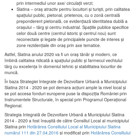
prin intermediul unor axe/ circulații verzi;
Slatina – oraş atractiv pentru locuitori şi turişti, prin calitatea
spaţiului public, pietonal, prietenos, cu o zonă centrală
preponderent pietonală, ce evidenţiază identitatea dublă a
oraşului – târg şi centru industrial. Spaţiile publice specifice
celor două centre (centrul istoric şi centrul nou) sunt
reconectate şi legate de principalele puncte de interes şi
zone rezidenţiale din oraş prin axe tematice.
Astfel, Slatina anului 2020 va fi un oraş tânăr şi modern, ce
îmbină calitatea ridicată a spaţiului public şi farmecul vechiului
târg cu excelenţa în domeniul tehnic şi stabilitatea locurilor de
muncă.
În baza Strategiei Integrate de Dezvoltare Urbană a Municipiului
Slatina 2014 - 2020 se pot demara acţiuni ample la nivel local şi
se pot accesa fonduri europene puse la dispoziţia României prin
Instrumentele Structurale, în special prin Programul Operațional
Regional.
Strategia Integrată de Dezvoltare Urbană a Municipiului Slatina
2014 - 2020 a fost însuşită de către Consiliul Local al municipiului
Slatina prin
Hotărârea Consiliului Local al Municipiului Slatina
numărul 111 din 27.04.2016
și modificat prin
Hotărârea Consiliului