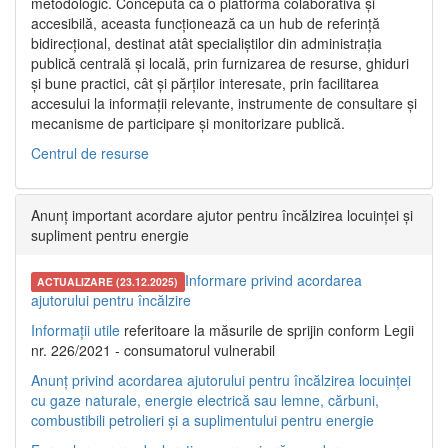
metodologic. Concepută ca o platformă colaborativă și
accesibilă, aceasta funcționează ca un hub de referință
bidirecțional, destinat atât specialiștilor din administrația
publică centrală și locală, prin furnizarea de resurse, ghiduri
și bune practici, cât și părților interesate, prin facilitarea
accesului la informații relevante, instrumente de consultare și
mecanisme de participare și monitorizare publică.
Centrul de resurse
Anunț important acordare ajutor pentru încălzirea locuinței și
supliment pentru energie
Informare privind acordarea
ACTUALIZARE (23.12.2025)
ajutorului pentru încălzire
Informații utile
referitoare la măsurile de sprijin conform Legii
nr. 226/2021 - consumatorul vulnerabil
Anunț privind acordarea ajutorului pentru încălzirea locuinței
cu gaze naturale, energie electrică sau lemne, cărbuni,
combustibili petrolieri și a suplimentului pentru energie