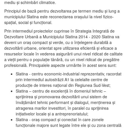
mediu şi schimbări climatice.
Principiul de bază pentru dezvoltarea pe termen mediu şi lung a
municipiului Slatina este reconectarea oraşului la nivel fizico-
spaţial, social şi funcţional.
Prin intermediul proiectelor cuprinse în Strategia Integrată de
Dezvoltare Urbană a Municipiului Slatina 2014 - 2020 Slatina va
deveni un oraş compact şi verde, cu o înţelegere durabilă a
dezvoltării urbane, orientat spre utilizarea eficientă şi eficace a
resurselor locale în vederea asigurării unui nivel ridicat de calitate
a vieţii pentru o populaţie tânără, cu un nivel ridicat de pregătire
profesională. Principalele aspecte urmărite în acest sens sunt:
Slatina - centru economic-industrial reprezentativ, racordat
prin intermediul autostrăzii A1 la celelalte centre de
producţie de interes naţional din Regiunea Sud-Vest;
Slatina – centru de excelenţă în domeniul tehnic –
sprijinirea şi promovarea dezvoltării unui sistem de
învăţământ tehnic performant şi dialogul, menţinerea şi
atragerea marilor investitori, în paralel cu sprijinirea
iniţiativelor locale şi a antreprenoriatului;
Slatina - oraş compact şi conectat în care zonele
funcţionale majore sunt legate între ele şi cu zona centrală