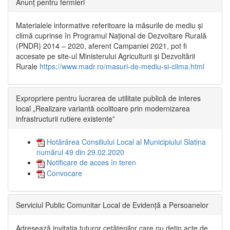
Anunț pentru fermieri
Materialele informative referitoare la măsurile de mediu și
climă cuprinse în Programul Național de Dezvoltare Rurală
(PNDR) 2014 – 2020, aferent Campaniei 2021, pot fi
accesate pe site-ul Ministerului Agriculturii și Dezvoltării
Rurale
https://www.madr.ro/masuri-de-mediu-si-clima.html
Expropriere pentru lucrarea de utilitate publică de interes
local „Realizare variantă ocolitoare prin modernizarea
infrastructurii rutiere existente”
Hotărârea Consiliului Local al Municipiului Slatina
numărul 49 din 29.02.2020
Notificare de acces în teren
Convocare
Serviciul Public Comunitar Local de Evidență a Persoanelor
Adresează invitația tuturor cetățenilor care nu dețin acte de