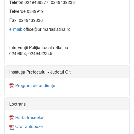
Telefon 0249439377, 0249439233
Telverde 0349919
Fax: 0249439336
e-mail:
office@primariaslatina.ro
Intervenții Poliția Locală Slatina
0249954, 0249422245
Instituția Prefectului - Județul Olt
Program de audiențe
Loctrans
Harta traseelor
Orar autobuze