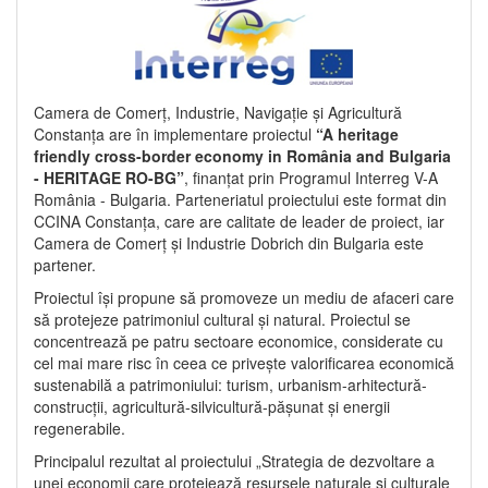
Camera de Comerț, Industrie, Navigație și Agricultură
Constanța are în implementare proiectul
“A heritage
friendly cross-border economy in România and Bulgaria
- HERITAGE RO-BG”
, finanțat prin Programul Interreg V-A
România - Bulgaria. Parteneriatul proiectului este format din
CCINA Constanța, care are calitate de leader de proiect, iar
Camera de Comerț și Industrie Dobrich din Bulgaria este
partener.
Proiectul își propune să promoveze un mediu de afaceri care
să protejeze patrimoniul cultural și natural. Proiectul se
concentrează pe patru sectoare economice, considerate cu
cel mai mare risc în ceea ce privește valorificarea economică
sustenabilă a patrimoniului: turism, urbanism-arhitectură-
construcții, agricultură-silvicultură-pășunat și energii
regenerabile.
Principalul rezultat al proiectului „Strategia de dezvoltare a
unei economii care protejează resursele naturale și culturale