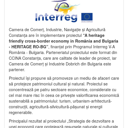
Camera de Comerț, Industrie, Navigație și Agricultură
Constanța are în implementare proiectul
“A heritage
friendly cross-border economy in România and Bulgaria
- HERITAGE RO-BG”
, finanțat prin Programul Interreg V-A
România - Bulgaria. Parteneriatul proiectului este format din
CCINA Constanța, care are calitate de leader de proiect, iar
Camera de Comerț și Industrie Dobrich din Bulgaria este
partener.
Proiectul își propune să promoveze un mediu de afaceri care
să protejeze patrimoniul cultural și natural. Proiectul se
concentrează pe patru sectoare economice, considerate cu
cel mai mare risc în ceea ce privește valorificarea economică
sustenabilă a patrimoniului: turism, urbanism-arhitectură-
construcții, agricultură-silvicultură-pășunat și energii
regenerabile.
Principalul rezultat al proiectului „Strategia de dezvoltare a
unei economii care protejează resursele naturale și culturale