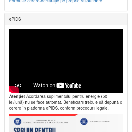
Formular cerere-declarație pe proprie răspundere
ePIDS
Atenție!
Acordarea suplimentului pentru energie (50
lei/lună) nu se face automat. Beneficiarii trebuie să depună o
cerere în platforma ePIDS, conform procedurii legale.