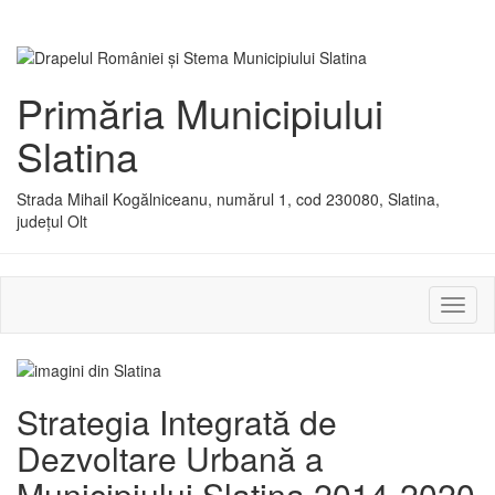
Primăria Municipiului
Slatina
Strada Mihail Kogălniceanu, numărul 1, cod 230080, Slatina,
județul Olt
Activ
sau
dezac
meniu
Strategia Integrată de
Dezvoltare Urbană a
Municipiului Slatina 2014-2020