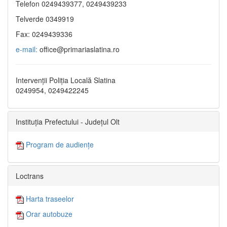
Telefon 0249439377, 0249439233
Telverde 0349919
Fax: 0249439336
e-mail:
office@primariaslatina.ro
Intervenții Poliția Locală Slatina
0249954, 0249422245
Instituția Prefectului - Județul Olt
Program de audiențe
Loctrans
Harta traseelor
Orar autobuze