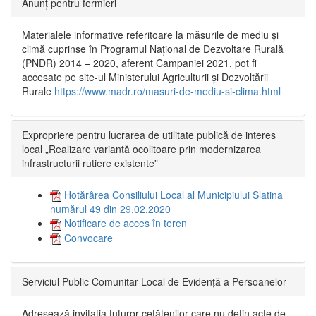
Anunț pentru fermieri
Materialele informative referitoare la măsurile de mediu și
climă cuprinse în Programul Național de Dezvoltare Rurală
(PNDR) 2014 – 2020, aferent Campaniei 2021, pot fi
accesate pe site-ul Ministerului Agriculturii și Dezvoltării
Rurale
https://www.madr.ro/masuri-de-mediu-si-clima.html
Expropriere pentru lucrarea de utilitate publică de interes
local „Realizare variantă ocolitoare prin modernizarea
infrastructurii rutiere existente”
Hotărârea Consiliului Local al Municipiului Slatina
numărul 49 din 29.02.2020
Notificare de acces în teren
Convocare
Serviciul Public Comunitar Local de Evidență a Persoanelor
Adresează invitația tuturor cetățenilor care nu dețin acte de