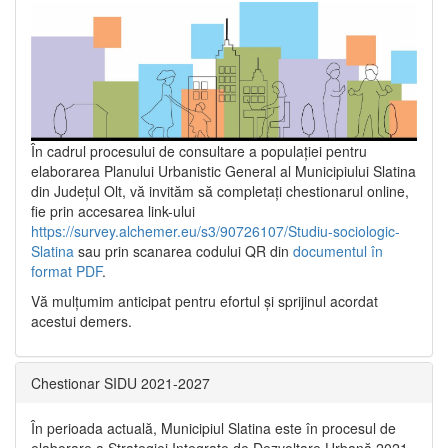
În cadrul procesului de consultare a populaţiei pentru
elaborarea Planului Urbanistic General al Municipiului Slatina
din Județul Olt, vă invităm să completați chestionarul online,
fie prin accesarea link-ului
https://survey.alchemer.eu/s3/90726107/Studiu-sociologic-
Slatina
sau prin scanarea codului QR din
documentul în
format PDF
.
Vă mulţumim anticipat pentru efortul şi sprijinul acordat
acestui demers.
Chestionar SIDU 2021-2027
În perioada actuală, Municipiul Slatina este în procesul de
elaborare a Strategiei Integrate de Dezvoltare Urbană 2021‐