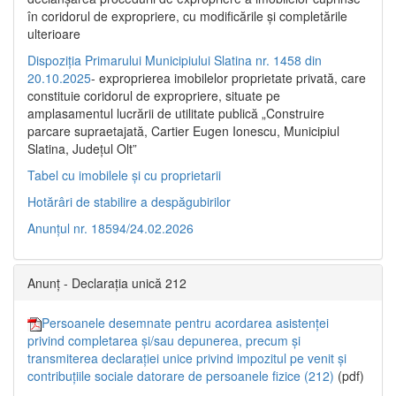
în coridorul de expropriere, cu modificările şi completările
ulterioare
Dispoziția Primarului Municipiului Slatina nr. 1458 din
20.10.2025
- exproprierea imobilelor proprietate privată, care
constituie coridorul de expropriere, situate pe
amplasamentul lucrării de utilitate publică „Construire
parcare supraetajată, Cartier Eugen Ionescu, Municipiul
Slatina, Județul Olt”
Tabel cu imobilele și cu proprietarii
Hotărâri de stabilire a despăgubirilor
Anunțul nr. 18594/24.02.2026
Anunț - Declarația unică 212
Persoanele desemnate pentru acordarea asistenței
privind completarea și/sau depunerea, precum și
transmiterea declarației unice privind impozitul pe venit și
contribuțiile sociale datorare de persoanele fizice (212)
(pdf)