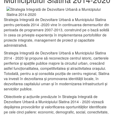
Strategia Integrată de Dezvoltare Urbană a Municipiului Slatina
pentru perioada 2014 -2020 vine în continuarea demersurilor din
perioada de programare 2007-2013, construind pe o bază solidă
în ceea ce priveşte experienţa în implementarea portofoliilor de
proiecte integrate, management de proiect și capacitate
administrativă.
Strategia Integrată de Dezvoltare Urbană a Municipiului Slatina
2014 - 2020 își propune să reconecteze centrul istoric, cartierele
periferice şi spaţiile publice majore la circuitul urban, crescând
astfel funcţionalitatea, competitivitatea şi atractivitatea oraşului.
Totodată, pentru a-şi consolida poziţia de centru regional, Slatina
va investi în dezvoltarea şi promovarea identităţii locale, în
dezvoltarea capitalului uman şi în modernizarea infrastructurii şi
serviciilor publice.
Obiectivele şi acţiunile prevăzute în Strategia Integrată de
Dezvoltare Urbană a Municipiului Slatina 2014 - 2020 vizează
depășirea provocărilor şi valorificarea oportunităţilor identificate
pe cele cinci paliere: economic, demografic, social, conectivitate,