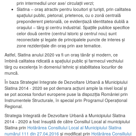
prin intermediul unor axe/ circulații verzi;
Slatina – oraş atractiv pentru locuitori şi turişti, prin calitatea
spaţiului public, pietonal, prietenos, cu o zonă centrală
preponderent pietonală, ce evidenţiază identitatea dublă a
oraşului – târg şi centru industrial. Spaţiile publice specifice
celor două centre (centrul istoric şi centrul nou) sunt
reconectate şi legate de principalele puncte de interes şi
zone rezidenţiale din oraş prin axe tematice.
Astfel, Slatina anului 2020 va fi un oraş tânăr şi modern, ce
îmbină calitatea ridicată a spaţiului public şi farmecul vechiului
târg cu excelenţa în domeniul tehnic şi stabilitatea locurilor de
muncă.
În baza Strategiei Integrate de Dezvoltare Urbană a Municipiului
Slatina 2014 - 2020 se pot demara acţiuni ample la nivel local şi
se pot accesa fonduri europene puse la dispoziţia României prin
Instrumentele Structurale, în special prin Programul Operațional
Regional.
Strategia Integrată de Dezvoltare Urbană a Municipiului Slatina
2014 - 2020 a fost însuşită de către Consiliul Local al municipiului
Slatina prin
Hotărârea Consiliului Local al Municipiului Slatina
numărul 111 din 27.04.2016
și modificat prin
Hotărârea Consiliului