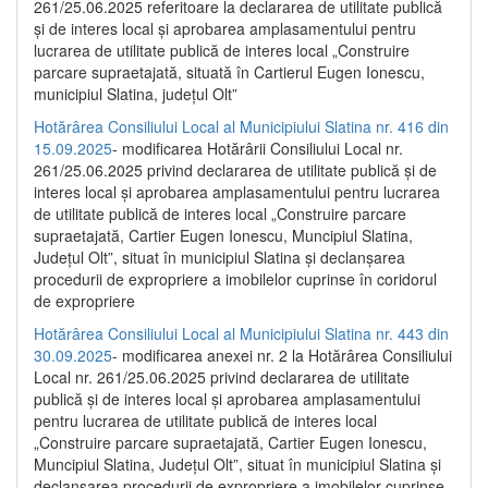
261/25.06.2025 referitoare la declararea de utilitate publică
și de interes local și aprobarea amplasamentului pentru
lucrarea de utilitate publică de interes local „Construire
parcare supraetajată, situată în Cartierul Eugen Ionescu,
municipiul Slatina, județul Olt”
Hotărârea Consiliului Local al Municipiului Slatina nr. 416 din
15.09.2025
- modificarea Hotărârii Consiliului Local nr.
261/25.06.2025 privind declararea de utilitate publică și de
interes local și aprobarea amplasamentului pentru lucrarea
de utilitate publică de interes local „Construire parcare
supraetajată, Cartier Eugen Ionescu, Muncipiul Slatina,
Județul Olt”, situat în municipiul Slatina și declanșarea
procedurii de expropriere a imobilelor cuprinse în coridorul
de expropriere
Hotărârea Consiliului Local al Municipiului Slatina nr. 443 din
30.09.2025
- modificarea anexei nr. 2 la Hotărârea Consiliului
Local nr. 261/25.06.2025 privind declararea de utilitate
publică şi de interes local şi aprobarea amplasamentului
pentru lucrarea de utilitate publică de interes local
„Construire parcare supraetajată, Cartier Eugen Ionescu,
Muncipiul Slatina, Judeţul Olt”, situat în municipiul Slatina şi
declanşarea procedurii de expropriere a imobilelor cuprinse