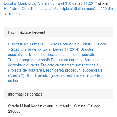
Local al Municipiului Slatina numărul 310 din 28.11.2017
și prin
Hotărârea Consiliului Local al Municipiului Slatina numărul 202 din
31.07.2018
.
Pagini vizitate frecvent
Dispoziţii ale Primarului > 2026
Hotărâri ale Consiliului Local
> 2026
Oferte de vânzare (Legea 17/2014)
Structuri
asociative privind eliberarea atestatului de producător
Transparenţa decizională
Formulare cereri tip
Strategia de
dezvoltare durabilă
Proiecte cu finanţare internaţională
Proiecte de hotărâre
Deschiderea procedurii succesorale
(Anexa 2)
DDI - Executori judecătorești
Taxe şi impozite
online
Informaţii de contact
Strada Mihail Kogălniceanu, numărul 1, Slatina, Olt, cod
230080