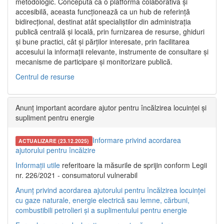
metodologic. Concepută ca o platformă colaborativă și
accesibilă, aceasta funcționează ca un hub de referință
bidirecțional, destinat atât specialiștilor din administrația
publică centrală și locală, prin furnizarea de resurse, ghiduri
și bune practici, cât și părților interesate, prin facilitarea
accesului la informații relevante, instrumente de consultare și
mecanisme de participare și monitorizare publică.
Centrul de resurse
Anunț important acordare ajutor pentru încălzirea locuinței și
supliment pentru energie
Informare privind acordarea
ACTUALIZARE (23.12.2025)
ajutorului pentru încălzire
Informații utile
referitoare la măsurile de sprijin conform Legii
nr. 226/2021 - consumatorul vulnerabil
Anunț privind acordarea ajutorului pentru încălzirea locuinței
cu gaze naturale, energie electrică sau lemne, cărbuni,
combustibili petrolieri și a suplimentului pentru energie