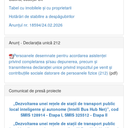
Tabel cu imobilele și cu proprietarii
Hotărâri de stabilire a despăgubirilor
Anunțul nr. 18594/24.02.2026
Anunț - Declarația unică 212
Persoanele desemnate pentru acordarea asistenței
privind completarea și/sau depunerea, precum și
transmiterea declarației unice privind impozitul pe venit și
contribuțiile sociale datorare de persoanele fizice (212)
(pdf)
Comunicat de presă proiecte
„Dezvoltarea unei rețele de stații de transport public
local inteligente și autonome (Intelli Bus Hub Net)”, cod
SMIS 128914 - Etapa I, SMIS 325512 - Etapa II
„Dezvoltarea unei rețele de stații de transport public