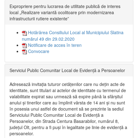
Expropriere pentru lucrarea de utilitate publică de interes
local „Realizare variantă ocolitoare prin modernizarea
infrastructurii rutiere existente”
Hotărârea Consiliului Local al Municipiului Slatina
numărul 49 din 29.02.2020
Notificare de acces în teren
Convocare
Serviciul Public Comunitar Local de Evidență a Persoanelor
Adresează invitația tuturor cetățenilor care nu dețin acte de
identitate, sunt titulari ai actelor de identitate cu termenul de
valabilitate expirat sau urmează să expire până la sfârșitul
anului și tinerilor care au împlinit vârsta de 14 ani și nu sunt
în posesia unui astfel de document să se prezinte la sediul
Serviciului Public Comunitar Local de Evidență a
Persoanelor, din Strada Centura Basarabilor, numărul 8,
județul Olt, pentru a fi puși în legalitate pe linie de evidență a
persoanelor.