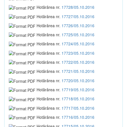
Hotărârea nr.
17728/05.10.2016
Hotărârea nr.
17727/05.10.2016
Hotărârea nr.
17726/05.10.2016
Hotărârea nr.
17725/05.10.2016
Hotărârea nr.
17724/05.10.2016
Hotărârea nr.
17723/05.10.2016
Hotărârea nr.
17722/05.10.2016
Hotărârea nr.
17721/05.10.2016
Hotărârea nr.
17720/05.10.2016
Hotărârea nr.
17719/05.10.2016
Hotărârea nr.
17718/05.10.2016
Hotărârea nr.
17717/05.10.2016
Hotărârea nr.
17716/05.10.2016
Hotărârea nr.
17715/05.10.2016