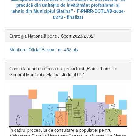
practică din unitățile de învățământ profesional și
tehnic din Municipiul Slatina” - F-PNRR-DOTLAB-2024-
0273 - finalizat
Strategia Națională pentru Sport 2023-2032
Monitorul Oficial Partea I nr. 452 bis
Consultare publică în cadrul proiectului „Plan Urbanistic
General Municipiul Slatina, Județul Olt”
În cadrul procesului de consultare a populaţiei pentru