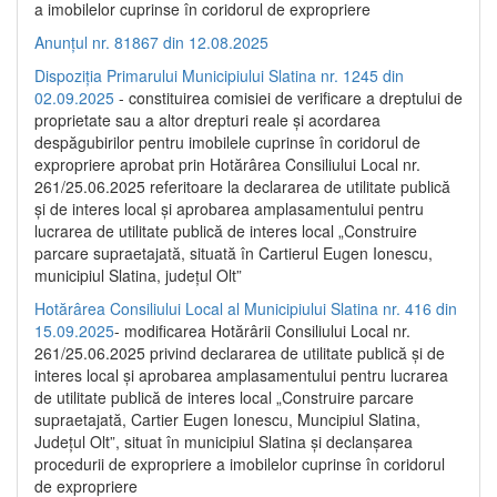
a imobilelor cuprinse în coridorul de expropriere
Anunțul nr. 81867 din 12.08.2025
Dispoziția Primarului Municipiului Slatina nr. 1245 din
02.09.2025
- constituirea comisiei de verificare a dreptului de
proprietate sau a altor drepturi reale și acordarea
despăgubirilor pentru imobilele cuprinse în coridorul de
expropriere aprobat prin Hotărârea Consiliului Local nr.
261/25.06.2025 referitoare la declararea de utilitate publică
și de interes local și aprobarea amplasamentului pentru
lucrarea de utilitate publică de interes local „Construire
parcare supraetajată, situată în Cartierul Eugen Ionescu,
municipiul Slatina, județul Olt”
Hotărârea Consiliului Local al Municipiului Slatina nr. 416 din
15.09.2025
- modificarea Hotărârii Consiliului Local nr.
261/25.06.2025 privind declararea de utilitate publică și de
interes local și aprobarea amplasamentului pentru lucrarea
de utilitate publică de interes local „Construire parcare
supraetajată, Cartier Eugen Ionescu, Muncipiul Slatina,
Județul Olt”, situat în municipiul Slatina și declanșarea
procedurii de expropriere a imobilelor cuprinse în coridorul
de expropriere