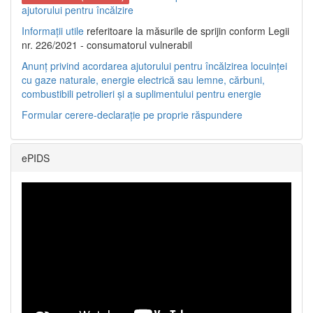
ajutorului pentru încălzire
Informații utile
referitoare la măsurile de sprijin conform Legii
nr. 226/2021 - consumatorul vulnerabil
Anunț privind acordarea ajutorului pentru încălzirea locuinței
cu gaze naturale, energie electrică sau lemne, cărbuni,
combustibili petrolieri și a suplimentului pentru energie
Formular cerere-declarație pe proprie răspundere
ePIDS