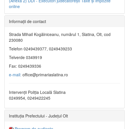
(Anexa 2)
DDI - Executori judecătorești
Taxe şi impozite
online
Informaţii de contact
Strada Mihail Kogălniceanu, numărul 1, Slatina, Olt, cod
230080
Telefon 0249439377, 0249439233
Telverde 0349919
Fax: 0249439336
e-mail:
office@primariaslatina.ro
Intervenții Poliția Locală Slatina
0249954, 0249422245
Instituția Prefectului - Județul Olt
Program de audiențe