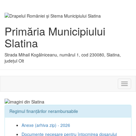
Primăria Municipiului
Slatina
Strada Mihail Kogălniceanu, numărul 1, cod 230080, Slatina,
județul Olt
Activ
sau
dezac
meniu
Regimul finanțărilor nerambursabile
Anexe (arhiva zip) - 2026
Documente necesare pentru întocmirea dosarului