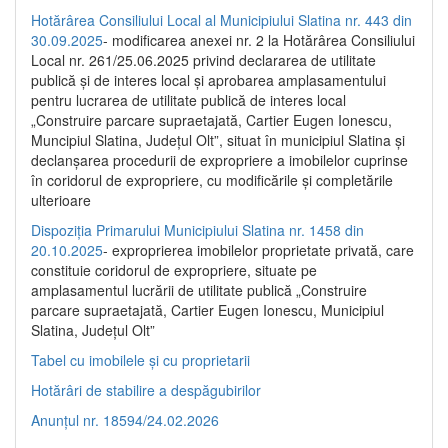
Hotărârea Consiliului Local al Municipiului Slatina nr. 443 din
30.09.2025
- modificarea anexei nr. 2 la Hotărârea Consiliului
Local nr. 261/25.06.2025 privind declararea de utilitate
publică şi de interes local şi aprobarea amplasamentului
pentru lucrarea de utilitate publică de interes local
„Construire parcare supraetajată, Cartier Eugen Ionescu,
Muncipiul Slatina, Judeţul Olt”, situat în municipiul Slatina şi
declanşarea procedurii de expropriere a imobilelor cuprinse
în coridorul de expropriere, cu modificările şi completările
ulterioare
Dispoziția Primarului Municipiului Slatina nr. 1458 din
20.10.2025
- exproprierea imobilelor proprietate privată, care
constituie coridorul de expropriere, situate pe
amplasamentul lucrării de utilitate publică „Construire
parcare supraetajată, Cartier Eugen Ionescu, Municipiul
Slatina, Județul Olt”
Tabel cu imobilele și cu proprietarii
Hotărâri de stabilire a despăgubirilor
Anunțul nr. 18594/24.02.2026