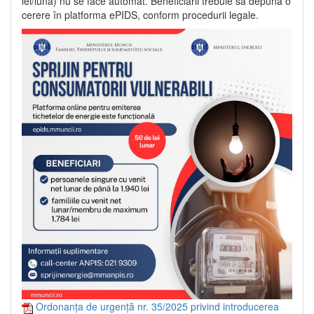
lei/lună) nu se face automat. Beneficiarii trebuie să depună o
cerere în platforma ePIDS, conform procedurii legale.
Ordonanța de urgență nr. 35/2025 privind introducerea