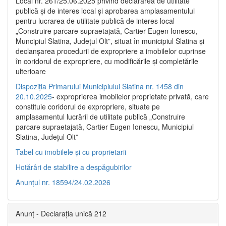
Local nr. 261/25.06.2025 privind declararea de utilitate
publică şi de interes local şi aprobarea amplasamentului
pentru lucrarea de utilitate publică de interes local
„Construire parcare supraetajată, Cartier Eugen Ionescu,
Muncipiul Slatina, Judeţul Olt”, situat în municipiul Slatina şi
declanşarea procedurii de expropriere a imobilelor cuprinse
în coridorul de expropriere, cu modificările şi completările
ulterioare
Dispoziția Primarului Municipiului Slatina nr. 1458 din
20.10.2025
- exproprierea imobilelor proprietate privată, care
constituie coridorul de expropriere, situate pe
amplasamentul lucrării de utilitate publică „Construire
parcare supraetajată, Cartier Eugen Ionescu, Municipiul
Slatina, Județul Olt”
Tabel cu imobilele și cu proprietarii
Hotărâri de stabilire a despăgubirilor
Anunțul nr. 18594/24.02.2026
Anunț - Declarația unică 212