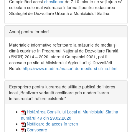
Completând acest
chestionar
de 7-10 minute ne veți ajuta să
colectam cele mai valoroase informații pentru redactarea
Strategiei de Dezvoltare Urbană a Municipiului Slatina.
Anunț pentru fermieri
Materialele informative referitoare la măsurile de mediu și
climă cuprinse în Programul Național de Dezvoltare Rurală
(PNDR) 2014 – 2020, aferent Campaniei 2021, pot fi
accesate pe site-ul Ministerului Agriculturii și Dezvoltării
Rurale
https://www.madr.ro/masuri-de-mediu-si-clima.html
Expropriere pentru lucrarea de utilitate publică de interes
local „Realizare variantă ocolitoare prin modernizarea
infrastructurii rutiere existente”
Hotărârea Consiliului Local al Municipiului Slatina
numărul 49 din 29.02.2020
Notificare de acces în teren
Convocare