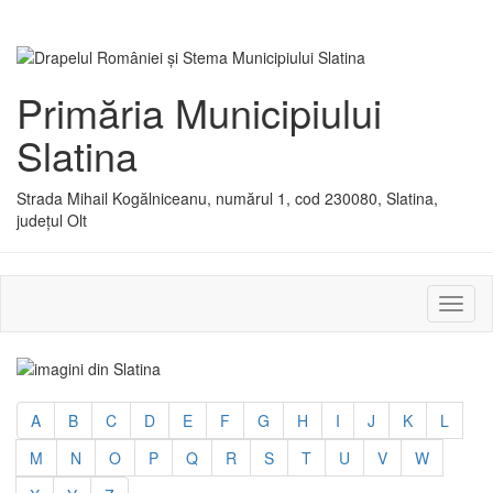
Primăria Municipiului
Slatina
Strada Mihail Kogălniceanu, numărul 1, cod 230080, Slatina,
județul Olt
Activ
sau
dezac
meniu
A
B
C
D
E
F
G
H
I
J
K
L
M
N
O
P
Q
R
S
T
U
V
W