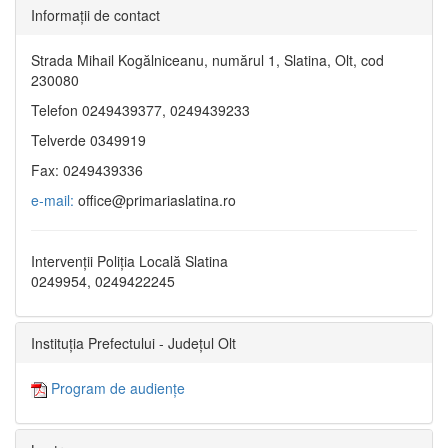
Informaţii de contact
Strada Mihail Kogălniceanu, numărul 1, Slatina, Olt, cod
230080
Telefon 0249439377, 0249439233
Telverde 0349919
Fax: 0249439336
e-mail:
office@primariaslatina.ro
Intervenții Poliția Locală Slatina
0249954, 0249422245
Instituția Prefectului - Județul Olt
Program de audiențe