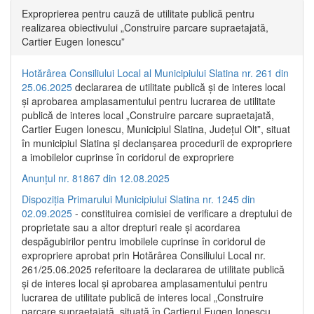
Exproprierea pentru cauză de utilitate publică pentru
realizarea obiectivului „Construire parcare supraetajată,
Cartier Eugen Ionescu”
Hotărârea Consiliului Local al Municipiului Slatina nr. 261 din
25.06.2025
declararea de utilitate publică și de interes local
și aprobarea amplasamentului pentru lucrarea de utilitate
publică de interes local „Construire parcare supraetajată,
Cartier Eugen Ionescu, Municipiul Slatina, Județul Olt”, situat
în municipiul Slatina și declanșarea procedurii de expropriere
a imobilelor cuprinse în coridorul de expropriere
Anunțul nr. 81867 din 12.08.2025
Dispoziția Primarului Municipiului Slatina nr. 1245 din
02.09.2025
- constituirea comisiei de verificare a dreptului de
proprietate sau a altor drepturi reale și acordarea
despăgubirilor pentru imobilele cuprinse în coridorul de
expropriere aprobat prin Hotărârea Consiliului Local nr.
261/25.06.2025 referitoare la declararea de utilitate publică
și de interes local și aprobarea amplasamentului pentru
lucrarea de utilitate publică de interes local „Construire
parcare supraetajată, situată în Cartierul Eugen Ionescu,