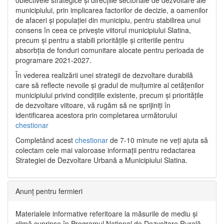
municipiului, prin implicarea factorilor de decizie, a oamenilor
de afaceri și populației din municipiu, pentru stabilirea unui
consens în ceea ce privește viitorul municipiului Slatina,
precum și pentru a stabili prioritățile și criteriile pentru
absorbția de fonduri comunitare alocate pentru perioada de
programare 2021-2027.
În vederea realizării unei strategii de dezvoltare durabilă
care să reflecte nevoile și gradul de mulțumire al cetățenilor
municipiului privind condițiile existente, precum și prioritățile
de dezvoltare viitoare, vă rugăm să ne sprijiniți în
identificarea acestora prin completarea următorului
chestionar
Completând acest
chestionar
de 7-10 minute ne veți ajuta să
colectam cele mai valoroase informații pentru redactarea
Strategiei de Dezvoltare Urbană a Municipiului Slatina.
Anunț pentru fermieri
Materialele informative referitoare la măsurile de mediu și
climă cuprinse în Programul Național de Dezvoltare Rurală