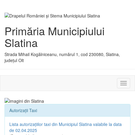
Primăria Municipiului
Slatina
Strada Mihail Kogălniceanu, numărul 1, cod 230080, Slatina,
județul Olt
Activ
sau
dezac
meniu
Autorizații Taxi
Lista autorizațiilor taxi din Municipiul Slatina valabile la data
de 02.04.2025