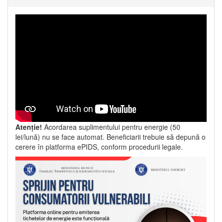
Atenție!
Acordarea suplimentului pentru energie (50
lei/lună) nu se face automat. Beneficiarii trebuie să depună o
cerere în platforma ePIDS, conform procedurii legale.