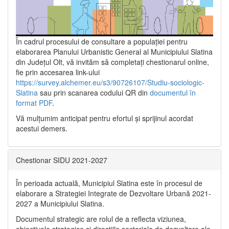
În cadrul procesului de consultare a populaţiei pentru
elaborarea Planului Urbanistic General al Municipiului Slatina
din Județul Olt, vă invităm să completați chestionarul online,
fie prin accesarea link-ului
https://survey.alchemer.eu/s3/90726107/Studiu-sociologic-
Slatina
sau prin scanarea codului QR din
documentul în
format PDF
.
Vă mulţumim anticipat pentru efortul şi sprijinul acordat
acestui demers.
Chestionar SIDU 2021-2027
În perioada actuală, Municipiul Slatina este în procesul de
elaborare a Strategiei Integrate de Dezvoltare Urbană 2021‐
2027 a Municipiului Slatina.
Documentul strategic are rolul de a reflecta viziunea,
obiectivele strategice și direcțiile sectoriale de dezvoltare ale