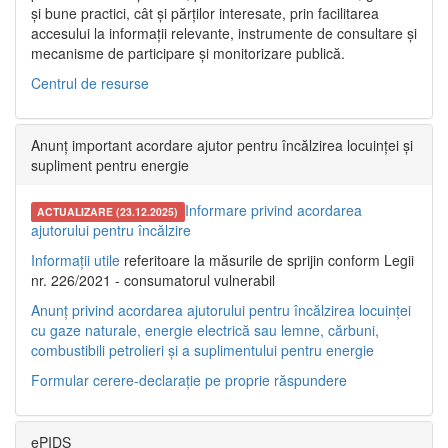
și bune practici, cât și părților interesate, prin facilitarea
accesului la informații relevante, instrumente de consultare și
mecanisme de participare și monitorizare publică.
Centrul de resurse
Anunț important acordare ajutor pentru încălzirea locuinței și
supliment pentru energie
Informare privind acordarea
ACTUALIZARE (23.12.2025)
ajutorului pentru încălzire
Informații utile
referitoare la măsurile de sprijin conform Legii
nr. 226/2021 - consumatorul vulnerabil
Anunț privind acordarea ajutorului pentru încălzirea locuinței
cu gaze naturale, energie electrică sau lemne, cărbuni,
combustibili petrolieri și a suplimentului pentru energie
Formular cerere-declarație pe proprie răspundere
ePIDS