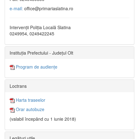
e-mail:
office@primariaslatina.ro
Intervenții Poliția Locală Slatina
0249954, 0249422245
Instituția Prefectului - Județul Olt
Program de audiențe
Loctrans
Harta traseelor
Orar autobuze
(valabil începând cu 1 iunie 2018)
Legături utile