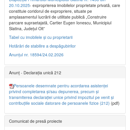
20.10.2025
- exproprierea imobilelor proprietate privată, care
constituie coridorul de expropriere, situate pe
amplasamentul lucrării de utilitate publică „Construire
parcare supraetajată, Cartier Eugen Ionescu, Municipiul
Slatina, Județul Olt”
Tabel cu imobilele și cu proprietarii
Hotărâri de stabilire a despăgubirilor
Anunțul nr. 18594/24.02.2026
Anunț - Declarația unică 212
Persoanele desemnate pentru acordarea asistenței
privind completarea și/sau depunerea, precum și
transmiterea declarației unice privind impozitul pe venit și
contribuțiile sociale datorare de persoanele fizice (212)
(pdf)
Comunicat de presă proiecte