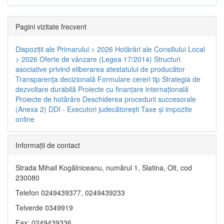
Pagini vizitate frecvent
Dispoziţii ale Primarului > 2026
Hotărâri ale Consiliului Local
> 2026
Oferte de vânzare (Legea 17/2014)
Structuri
asociative privind eliberarea atestatului de producător
Transparenţa decizională
Formulare cereri tip
Strategia de
dezvoltare durabilă
Proiecte cu finanţare internaţională
Proiecte de hotărâre
Deschiderea procedurii succesorale
(Anexa 2)
DDI - Executori judecătorești
Taxe şi impozite
online
Informaţii de contact
Strada Mihail Kogălniceanu, numărul 1, Slatina, Olt, cod
230080
Telefon 0249439377, 0249439233
Telverde 0349919
Fax: 0249439336