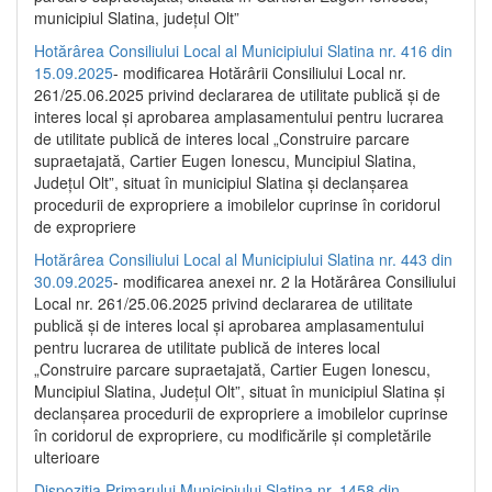
municipiul Slatina, județul Olt”
Hotărârea Consiliului Local al Municipiului Slatina nr. 416 din
15.09.2025
- modificarea Hotărârii Consiliului Local nr.
261/25.06.2025 privind declararea de utilitate publică și de
interes local și aprobarea amplasamentului pentru lucrarea
de utilitate publică de interes local „Construire parcare
supraetajată, Cartier Eugen Ionescu, Muncipiul Slatina,
Județul Olt”, situat în municipiul Slatina și declanșarea
procedurii de expropriere a imobilelor cuprinse în coridorul
de expropriere
Hotărârea Consiliului Local al Municipiului Slatina nr. 443 din
30.09.2025
- modificarea anexei nr. 2 la Hotărârea Consiliului
Local nr. 261/25.06.2025 privind declararea de utilitate
publică şi de interes local şi aprobarea amplasamentului
pentru lucrarea de utilitate publică de interes local
„Construire parcare supraetajată, Cartier Eugen Ionescu,
Muncipiul Slatina, Judeţul Olt”, situat în municipiul Slatina şi
declanşarea procedurii de expropriere a imobilelor cuprinse
în coridorul de expropriere, cu modificările şi completările
ulterioare
Dispoziția Primarului Municipiului Slatina nr. 1458 din