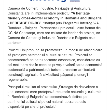
Camera de Comerț, Industrie, Navigație și Agricultură
Constanța are în implementare proiectul
“A heritage
friendly cross-border economy in România and Bulgaria
- HERITAGE RO-BG”
, finanțat prin Programul Interreg V-A
România - Bulgaria. Parteneriatul proiectului este format din
CCINA Constanța, care are calitate de leader de proiect, iar
Camera de Comerț și Industrie Dobrich din Bulgaria este
partener.
Proiectul își propune să promoveze un mediu de afaceri care
să protejeze patrimoniul cultural și natural. Proiectul se
concentrează pe patru sectoare economice, considerate cu
cel mai mare risc în ceea ce privește valorificarea economică
sustenabilă a patrimoniului: turism, urbanism-arhitectură-
construcții, agricultură-silvicultură-pășunat și energii
regenerabile.
Principalul rezultat al proiectului „Strategia de dezvoltare a
unei economii care protejează resursele naturale și culturale
în România și Bulgaria” se concentrează distinct pe
patrimoniul cultural și pe cel natural. Lucrarea este
disponibilă pe site-ul proiectului