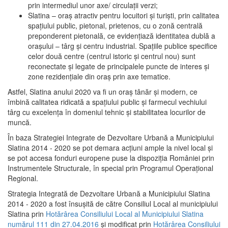
prin intermediul unor axe/ circulații verzi;
Slatina – oraş atractiv pentru locuitori şi turişti, prin calitatea
spaţiului public, pietonal, prietenos, cu o zonă centrală
preponderent pietonală, ce evidenţiază identitatea dublă a
oraşului – târg şi centru industrial. Spaţiile publice specifice
celor două centre (centrul istoric şi centrul nou) sunt
reconectate şi legate de principalele puncte de interes şi
zone rezidenţiale din oraş prin axe tematice.
Astfel, Slatina anului 2020 va fi un oraş tânăr şi modern, ce
îmbină calitatea ridicată a spaţiului public şi farmecul vechiului
târg cu excelenţa în domeniul tehnic şi stabilitatea locurilor de
muncă.
În baza Strategiei Integrate de Dezvoltare Urbană a Municipiului
Slatina 2014 - 2020 se pot demara acţiuni ample la nivel local şi
se pot accesa fonduri europene puse la dispoziţia României prin
Instrumentele Structurale, în special prin Programul Operațional
Regional.
Strategia Integrată de Dezvoltare Urbană a Municipiului Slatina
2014 - 2020 a fost însuşită de către Consiliul Local al municipiului
Slatina prin
Hotărârea Consiliului Local al Municipiului Slatina
numărul 111 din 27.04.2016
și modificat prin
Hotărârea Consiliului