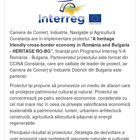
Camera de Comerț, Industrie, Navigație și Agricultură
Constanța are în implementare proiectul
“A heritage
friendly cross-border economy in România and Bulgaria
- HERITAGE RO-BG”
, finanțat prin Programul Interreg V-A
România - Bulgaria. Parteneriatul proiectului este format din
CCINA Constanța, care are calitate de leader de proiect, iar
Camera de Comerț și Industrie Dobrich din Bulgaria este
partener.
Proiectul își propune să promoveze un mediu de afaceri care
să protejeze patrimoniul cultural și natural. Proiectul se
concentrează pe patru sectoare economice, considerate cu
cel mai mare risc în ceea ce privește valorificarea economică
sustenabilă a patrimoniului: turism, urbanism-arhitectură-
construcții, agricultură-silvicultură-pășunat și energii
regenerabile.
Principalul rezultat al proiectului „Strategia de dezvoltare a
unei economii care protejează resursele naturale și culturale