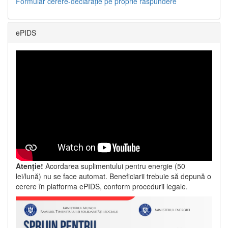
Formular cerere-declarație pe proprie răspundere
ePIDS
Atenție!
Acordarea suplimentului pentru energie (50
lei/lună) nu se face automat. Beneficiarii trebuie să depună o
cerere în platforma ePIDS, conform procedurii legale.