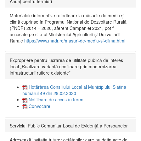
Anunț pentru fermieri
Materialele informative referitoare la măsurile de mediu și
climă cuprinse în Programul Național de Dezvoltare Rurală
(PNDR) 2014 – 2020, aferent Campaniei 2021, pot fi
accesate pe site-ul Ministerului Agriculturii și Dezvoltării
Rurale
https://www.madr.ro/masuri-de-mediu-si-clima.html
Expropriere pentru lucrarea de utilitate publică de interes
local „Realizare variantă ocolitoare prin modernizarea
infrastructurii rutiere existente”
Hotărârea Consiliului Local al Municipiului Slatina
numărul 49 din 29.02.2020
Notificare de acces în teren
Convocare
Serviciul Public Comunitar Local de Evidență a Persoanelor
Adresează invitația tuturor cetățenilor care nu dețin acte de