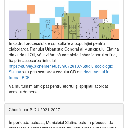
În cadrul procesului de consultare a populaţiei pentru
elaborarea Planului Urbanistic General al Municipiului Slatina
din Județul Olt, vă invităm să completați chestionarul online,
fie prin accesarea link-ului
https://survey.alchemer.eu/s3/90726107/Studiu-sociologic-
Slatina
sau prin scanarea codului QR din
documentul în
format PDF
.
Vă mulţumim anticipat pentru efortul şi sprijinul acordat
acestui demers.
Chestionar SIDU 2021-2027
În perioada actuală, Municipiul Slatina este în procesul de
elaborare a Strategiei Integrate de Dezvoltare Urbană 2021‐