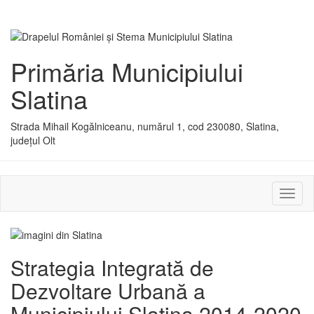
Primăria Municipiului
Slatina
Strada Mihail Kogălniceanu, numărul 1, cod 230080, Slatina,
județul Olt
Activ
sau
dezac
meniu
Strategia Integrată de
Dezvoltare Urbană a
Municipiului Slatina 2014-2020