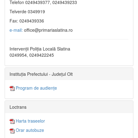
Telefon 0249439377, 0249439233
Telverde 0349919
Fax: 0249439336
e-mail:
office@primariaslatina.ro
Intervenții Poliția Locală Slatina
0249954, 0249422245
Instituția Prefectului - Județul Olt
Program de audiențe
Loctrans
Harta traseelor
Orar autobuze