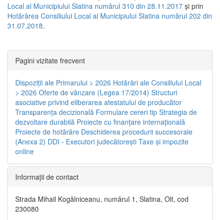
Local al Municipiului Slatina numărul 310 din 28.11.2017
și prin
Hotărârea Consiliului Local al Municipiului Slatina numărul 202 din
31.07.2018
.
Pagini vizitate frecvent
Dispoziţii ale Primarului > 2026
Hotărâri ale Consiliului Local
> 2026
Oferte de vânzare (Legea 17/2014)
Structuri
asociative privind eliberarea atestatului de producător
Transparenţa decizională
Formulare cereri tip
Strategia de
dezvoltare durabilă
Proiecte cu finanţare internaţională
Proiecte de hotărâre
Deschiderea procedurii succesorale
(Anexa 2)
DDI - Executori judecătorești
Taxe şi impozite
online
Informaţii de contact
Strada Mihail Kogălniceanu, numărul 1, Slatina, Olt, cod
230080