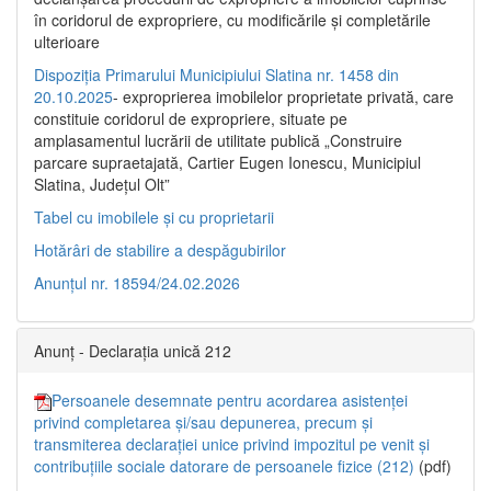
în coridorul de expropriere, cu modificările şi completările
ulterioare
Dispoziția Primarului Municipiului Slatina nr. 1458 din
20.10.2025
- exproprierea imobilelor proprietate privată, care
constituie coridorul de expropriere, situate pe
amplasamentul lucrării de utilitate publică „Construire
parcare supraetajată, Cartier Eugen Ionescu, Municipiul
Slatina, Județul Olt”
Tabel cu imobilele și cu proprietarii
Hotărâri de stabilire a despăgubirilor
Anunțul nr. 18594/24.02.2026
Anunț - Declarația unică 212
Persoanele desemnate pentru acordarea asistenței
privind completarea și/sau depunerea, precum și
transmiterea declarației unice privind impozitul pe venit și
contribuțiile sociale datorare de persoanele fizice (212)
(pdf)