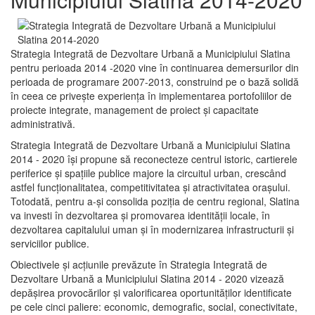
Strategia Integrată de Dezvoltare Urbană a Municipiului Slatina
pentru perioada 2014 -2020 vine în continuarea demersurilor din
perioada de programare 2007-2013, construind pe o bază solidă
în ceea ce priveşte experienţa în implementarea portofoliilor de
proiecte integrate, management de proiect și capacitate
administrativă.
Strategia Integrată de Dezvoltare Urbană a Municipiului Slatina
2014 - 2020 își propune să reconecteze centrul istoric, cartierele
periferice şi spaţiile publice majore la circuitul urban, crescând
astfel funcţionalitatea, competitivitatea şi atractivitatea oraşului.
Totodată, pentru a-şi consolida poziţia de centru regional, Slatina
va investi în dezvoltarea şi promovarea identităţii locale, în
dezvoltarea capitalului uman şi în modernizarea infrastructurii şi
serviciilor publice.
Obiectivele şi acţiunile prevăzute în Strategia Integrată de
Dezvoltare Urbană a Municipiului Slatina 2014 - 2020 vizează
depășirea provocărilor şi valorificarea oportunităţilor identificate
pe cele cinci paliere: economic, demografic, social, conectivitate,