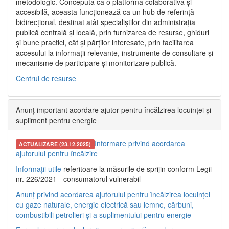
metodologic. Concepută ca o platformă colaborativă și
accesibilă, aceasta funcționează ca un hub de referință
bidirecțional, destinat atât specialiștilor din administrația
publică centrală și locală, prin furnizarea de resurse, ghiduri
și bune practici, cât și părților interesate, prin facilitarea
accesului la informații relevante, instrumente de consultare și
mecanisme de participare și monitorizare publică.
Centrul de resurse
Anunț important acordare ajutor pentru încălzirea locuinței și
supliment pentru energie
Informare privind acordarea
ACTUALIZARE (23.12.2025)
ajutorului pentru încălzire
Informații utile
referitoare la măsurile de sprijin conform Legii
nr. 226/2021 - consumatorul vulnerabil
Anunț privind acordarea ajutorului pentru încălzirea locuinței
cu gaze naturale, energie electrică sau lemne, cărbuni,
combustibili petrolieri și a suplimentului pentru energie