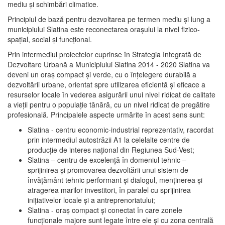
mediu şi schimbări climatice.
Principiul de bază pentru dezvoltarea pe termen mediu şi lung a
municipiului Slatina este reconectarea oraşului la nivel fizico-
spaţial, social şi funcţional.
Prin intermediul proiectelor cuprinse în Strategia Integrată de
Dezvoltare Urbană a Municipiului Slatina 2014 - 2020 Slatina va
deveni un oraş compact şi verde, cu o înţelegere durabilă a
dezvoltării urbane, orientat spre utilizarea eficientă şi eficace a
resurselor locale în vederea asigurării unui nivel ridicat de calitate
a vieţii pentru o populaţie tânără, cu un nivel ridicat de pregătire
profesională. Principalele aspecte urmărite în acest sens sunt:
Slatina - centru economic-industrial reprezentativ, racordat
prin intermediul autostrăzii A1 la celelalte centre de
producţie de interes naţional din Regiunea Sud-Vest;
Slatina – centru de excelenţă în domeniul tehnic –
sprijinirea şi promovarea dezvoltării unui sistem de
învăţământ tehnic performant şi dialogul, menţinerea şi
atragerea marilor investitori, în paralel cu sprijinirea
iniţiativelor locale şi a antreprenoriatului;
Slatina - oraş compact şi conectat în care zonele
funcţionale majore sunt legate între ele şi cu zona centrală