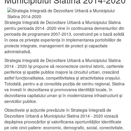
Strategia Integrată de Dezvoltare Urbană a Municipiului Slatina
pentru perioada 2014 -2020 vine în continuarea demersurilor din
perioada de programare 2007-2013, construind pe o bază solidă
în ceea ce priveşte experienţa în implementarea portofoliilor de
proiecte integrate, management de proiect și capacitate
administrativă.
Strategia Integrată de Dezvoltare Urbană a Municipiului Slatina
2014 - 2020 își propune să reconecteze centrul istoric, cartierele
periferice şi spaţiile publice majore la circuitul urban, crescând
astfel funcţionalitatea, competitivitatea şi atractivitatea oraşului.
Totodată, pentru a-şi consolida poziţia de centru regional, Slatina
va investi în dezvoltarea şi promovarea identităţii locale, în
dezvoltarea capitalului uman şi în modernizarea infrastructurii şi
serviciilor publice.
Obiectivele şi acţiunile prevăzute în Strategia Integrată de
Dezvoltare Urbană a Municipiului Slatina 2014 - 2020 vizează
depășirea provocărilor şi valorificarea oportunităţilor identificate
pe cele cinci paliere: economic, demografic, social, conectivitate,