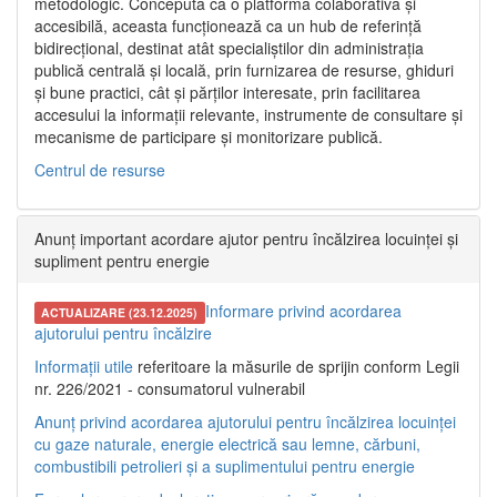
metodologic. Concepută ca o platformă colaborativă și
accesibilă, aceasta funcționează ca un hub de referință
bidirecțional, destinat atât specialiștilor din administrația
publică centrală și locală, prin furnizarea de resurse, ghiduri
și bune practici, cât și părților interesate, prin facilitarea
accesului la informații relevante, instrumente de consultare și
mecanisme de participare și monitorizare publică.
Centrul de resurse
Anunț important acordare ajutor pentru încălzirea locuinței și
supliment pentru energie
Informare privind acordarea
ACTUALIZARE (23.12.2025)
ajutorului pentru încălzire
Informații utile
referitoare la măsurile de sprijin conform Legii
nr. 226/2021 - consumatorul vulnerabil
Anunț privind acordarea ajutorului pentru încălzirea locuinței
cu gaze naturale, energie electrică sau lemne, cărbuni,
combustibili petrolieri și a suplimentului pentru energie