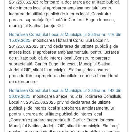
261/25.06.2025 referitoare la declararea de utilitate publică
și de interes local și aprobarea amplasamentului pentru
lucrarea de utilitate publică de interes local „Construire
parcare supraetajată, situată în Cartierul Eugen Ionescu,
municipiul Slatina, județul Olt”
Hotărârea Consiliului Local al Municipiului Slatina nr. 416 din
15.09.2025
- modificarea Hotărârii Consiliului Local nr.
261/25.06.2025 privind declararea de utilitate publică și de
interes local și aprobarea amplasamentului pentru lucrarea
de utilitate publică de interes local „Construire parcare
supraetajată, Cartier Eugen Ionescu, Muncipiul Slatina,
Județul Olt”, situat în municipiul Slatina și declanșarea
procedurii de expropriere a imobilelor cuprinse în coridorul
de expropriere
Hotărârea Consiliului Local al Municipiului Slatina nr. 443 din
30.09.2025
- modificarea anexei nr. 2 la Hotărârea Consiliului
Local nr. 261/25.06.2025 privind declararea de utilitate
publică şi de interes local şi aprobarea amplasamentului
pentru lucrarea de utilitate publică de interes local
„Construire parcare supraetajată, Cartier Eugen Ionescu,
Muncipiul Slatina, Judeţul Olt”, situat în municipiul Slatina şi
declanşarea procedurii de expropriere a imobilelor cuprinse