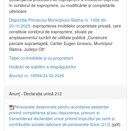
în coridorul de expropriere, cu modificările şi completările
ulterioare
Dispoziția Primarului Municipiului Slatina nr. 1458 din
20.10.2025
- exproprierea imobilelor proprietate privată, care
constituie coridorul de expropriere, situate pe
amplasamentul lucrării de utilitate publică „Construire
parcare supraetajată, Cartier Eugen Ionescu, Municipiul
Slatina, Județul Olt”
Tabel cu imobilele și cu proprietarii
Hotărâri de stabilire a despăgubirilor
Anunțul nr. 18594/24.02.2026
Anunț - Declarația unică 212
Persoanele desemnate pentru acordarea asistenței
privind completarea și/sau depunerea, precum și
transmiterea declarației unice privind impozitul pe venit și
contribuțiile sociale datorare de persoanele fizice (212)
(pdf)