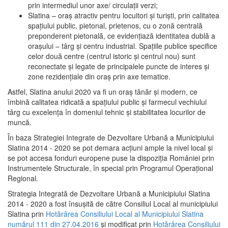
prin intermediul unor axe/ circulații verzi;
Slatina – oraş atractiv pentru locuitori şi turişti, prin calitatea
spaţiului public, pietonal, prietenos, cu o zonă centrală
preponderent pietonală, ce evidenţiază identitatea dublă a
oraşului – târg şi centru industrial. Spaţiile publice specifice
celor două centre (centrul istoric şi centrul nou) sunt
reconectate şi legate de principalele puncte de interes şi
zone rezidenţiale din oraş prin axe tematice.
Astfel, Slatina anului 2020 va fi un oraş tânăr şi modern, ce
îmbină calitatea ridicată a spaţiului public şi farmecul vechiului
târg cu excelenţa în domeniul tehnic şi stabilitatea locurilor de
muncă.
În baza Strategiei Integrate de Dezvoltare Urbană a Municipiului
Slatina 2014 - 2020 se pot demara acţiuni ample la nivel local şi
se pot accesa fonduri europene puse la dispoziţia României prin
Instrumentele Structurale, în special prin Programul Operațional
Regional.
Strategia Integrată de Dezvoltare Urbană a Municipiului Slatina
2014 - 2020 a fost însuşită de către Consiliul Local al municipiului
Slatina prin
Hotărârea Consiliului Local al Municipiului Slatina
numărul 111 din 27.04.2016
și modificat prin
Hotărârea Consiliului