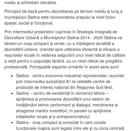
mediu şi schimbări climatice.
Principiul de bază pentru dezvoltarea pe termen mediu şi lung a
municipiului Slatina este reconectarea oraşului la nivel fizico-
spaţial, social şi funcţional.
Prin intermediul proiectelor cuprinse în Strategia Integrată de
Dezvoltare Urbană a Municipiului Slatina 2014 - 2020 Slatina va
deveni un oraş compact şi verde, cu o înţelegere durabilă a
dezvoltării urbane, orientat spre utilizarea eficientă şi eficace a
resurselor locale în vederea asigurării unui nivel ridicat de calitate
a vieţii pentru o populaţie tânără, cu un nivel ridicat de pregătire
profesională. Principalele aspecte urmărite în acest sens sunt:
Slatina - centru economic-industrial reprezentativ, racordat
prin intermediul autostrăzii A1 la celelalte centre de
producţie de interes naţional din Regiunea Sud-Vest;
Slatina – centru de excelenţă în domeniul tehnic –
sprijinirea şi promovarea dezvoltării unui sistem de
învăţământ tehnic performant şi dialogul, menţinerea şi
atragerea marilor investitori, în paralel cu sprijinirea
iniţiativelor locale şi a antreprenoriatului;
Slatina - oraş compact şi conectat în care zonele
funcţionale majore sunt legate între ele şi cu zona centrală