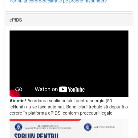
Formular cerere-declarație pe proprie răspundere
ePIDS
Atenție!
Acordarea suplimentului pentru energie (50
lei/lună) nu se face automat. Beneficiarii trebuie să depună o
cerere în platforma ePIDS, conform procedurii legale.