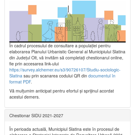
În cadrul procesului de consultare a populaţiei pentru
elaborarea Planului Urbanistic General al Municipiului Slatina
din Județul Olt, vă invităm să completați chestionarul online,
fie prin accesarea link-ului
https://survey.alchemer.eu/s3/90726107/Studiu-sociologic-
Slatina
sau prin scanarea codului QR din
documentul în
format PDF
.
Vă mulţumim anticipat pentru efortul şi sprijinul acordat
acestui demers.
Chestionar SIDU 2021-2027
În perioada actuală, Municipiul Slatina este în procesul de
elaborare a Strategiei Integrate de Dezvoltare Urbană 2021‐