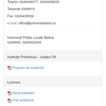
Telefon 0249439377, 0249439233
Telverde 0349919
Fax: 0249439336
e-mail:
office@primariaslatina.ro
Intervenții Poliția Locală Slatina
0249954, 0249422245
Instituția Prefectului - Județul Olt
Program de audiențe
Loctrans
Harta traseelor
Orar autobuze