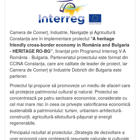
Camera de Comerț, Industrie, Navigație și Agricultură
Constanța are în implementare proiectul
“A heritage
friendly cross-border economy in România and Bulgaria
- HERITAGE RO-BG”
, finanțat prin Programul Interreg V-A
România - Bulgaria. Parteneriatul proiectului este format din
CCINA Constanța, care are calitate de leader de proiect, iar
Camera de Comerț și Industrie Dobrich din Bulgaria este
partener.
Proiectul își propune să promoveze un mediu de afaceri care
să protejeze patrimoniul cultural și natural. Proiectul se
concentrează pe patru sectoare economice, considerate cu
cel mai mare risc în ceea ce privește valorificarea economică
sustenabilă a patrimoniului: turism, urbanism-arhitectură-
construcții, agricultură-silvicultură-pășunat și energii
regenerabile.
Principalul rezultat al proiectului „Strategia de dezvoltare a
unei economii care protejează resursele naturale și culturale