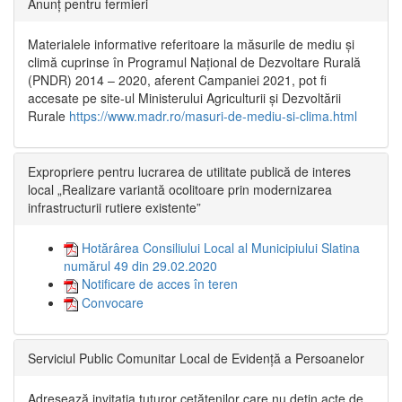
Anunț pentru fermieri
Materialele informative referitoare la măsurile de mediu și
climă cuprinse în Programul Național de Dezvoltare Rurală
(PNDR) 2014 – 2020, aferent Campaniei 2021, pot fi
accesate pe site-ul Ministerului Agriculturii și Dezvoltării
Rurale
https://www.madr.ro/masuri-de-mediu-si-clima.html
Expropriere pentru lucrarea de utilitate publică de interes
local „Realizare variantă ocolitoare prin modernizarea
infrastructurii rutiere existente”
Hotărârea Consiliului Local al Municipiului Slatina
numărul 49 din 29.02.2020
Notificare de acces în teren
Convocare
Serviciul Public Comunitar Local de Evidență a Persoanelor
Adresează invitația tuturor cetățenilor care nu dețin acte de