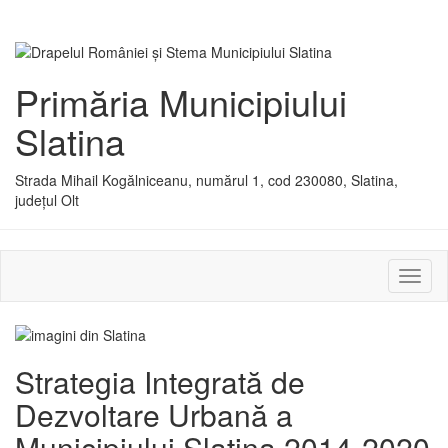
Primăria Municipiului
Slatina
Strada Mihail Kogălniceanu, numărul 1, cod 230080, Slatina,
județul Olt
Activ
sau
dezac
meniu
Strategia Integrată de
Dezvoltare Urbană a
Municipiului Slatina 2014-2020