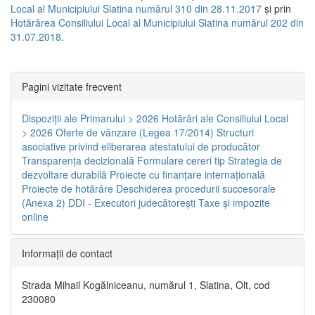
Local al Municipiului Slatina numărul 310 din 28.11.2017
și prin
Hotărârea Consiliului Local al Municipiului Slatina numărul 202 din
31.07.2018
.
Pagini vizitate frecvent
Dispoziţii ale Primarului > 2026
Hotărâri ale Consiliului Local
> 2026
Oferte de vânzare (Legea 17/2014)
Structuri
asociative privind eliberarea atestatului de producător
Transparenţa decizională
Formulare cereri tip
Strategia de
dezvoltare durabilă
Proiecte cu finanţare internaţională
Proiecte de hotărâre
Deschiderea procedurii succesorale
(Anexa 2)
DDI - Executori judecătorești
Taxe şi impozite
online
Informaţii de contact
Strada Mihail Kogălniceanu, numărul 1, Slatina, Olt, cod
230080