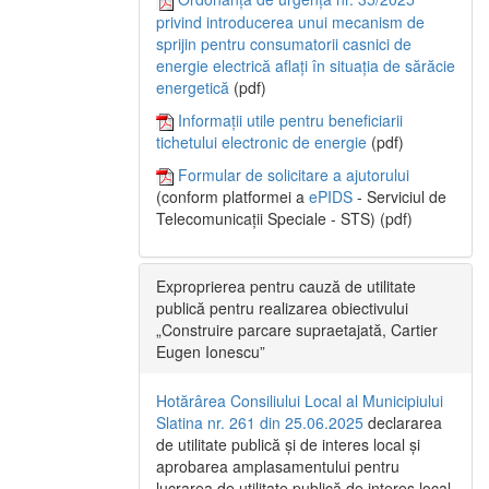
privind introducerea unui mecanism de
sprijin pentru consumatorii casnici de
energie electrică aflați în situația de sărăcie
energetică
(pdf)
Informații utile pentru beneficiarii
tichetului electronic de energie
(pdf)
Formular de solicitare a ajutorului
(conform platformei a
ePIDS
- Serviciul de
Telecomunicații Speciale - STS) (pdf)
Exproprierea pentru cauză de utilitate
publică pentru realizarea obiectivului
„Construire parcare supraetajată, Cartier
Eugen Ionescu”
Hotărârea Consiliului Local al Municipiului
Slatina nr. 261 din 25.06.2025
declararea
de utilitate publică și de interes local și
aprobarea amplasamentului pentru
lucrarea de utilitate publică de interes local