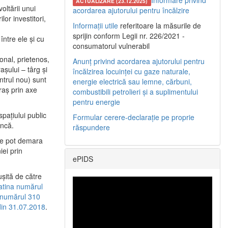
Informare privind
ACTUALIZARE (23.12.2025)
oltării unui
acordarea ajutorului pentru încălzire
or investitori,
Informații utile
referitoare la măsurile de
sprijin conform Legii nr. 226/2021 -
între ele şi cu
consumatorul vulnerabil
etonal, prietenos,
Anunț privind acordarea ajutorului pentru
şului – târg şi
încălzirea locuinței cu gaze naturale,
entrul nou) sunt
energie electrică sau lemne, cărbuni,
raş prin axe
combustibili petrolieri și a suplimentului
pentru energie
spaţiului public
Formular cerere-declarație pe proprie
uncă.
răspundere
 se pot demara
iei prin
ePIDS
uşită de către
latina numărul
a numărul 310
 din 31.07.2018
.