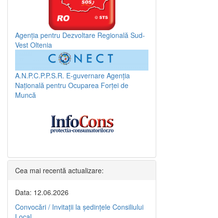
Agenția pentru Dezvoltare Regională Sud-
Vest Oltenia
A.N.P.C.P.P.S.R.
E-guvernare
Agenția
Națională pentru Ocuparea Forței de
Muncă
Cea mai recentă actualizare:
Data: 12.06.2026
Convocări / Invitaţii la şedinţele Consiliului
Local