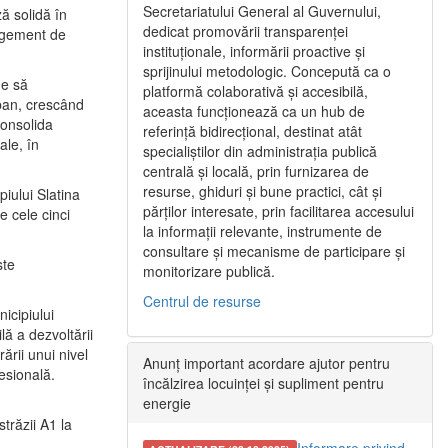
Secretariatului General al Guvernului,
ă solidă în
dedicat promovării transparenței
nagement de
instituționale, informării proactive și
sprijinului metodologic. Concepută ca o
ne să
platformă colaborativă și accesibilă,
urban, crescând
aceasta funcționează ca un hub de
consolida
referință bidirecțional, destinat atât
ale, în
specialiștilor din administrația publică
centrală și locală, prin furnizarea de
resurse, ghiduri și bune practici, cât și
iului Slatina
părților interesate, prin facilitarea accesului
e cele cinci
la informații relevante, instrumente de
consultare și mecanisme de participare și
ste
monitorizare publică.
Centrul de resurse
icipiului
ă a dezvoltării
ării unui nivel
Anunț important acordare ajutor pentru
fesională.
încălzirea locuinței și supliment pentru
energie
trăzii A1 la