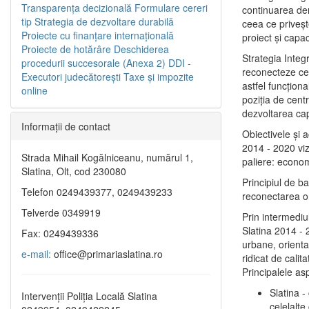
Transparenţa decizională
Formulare cereri
continuarea de
tip
Strategia de dezvoltare durabilă
ceea ce priveşt
Proiecte cu finanţare internaţională
proiect și capac
Proiecte de hotărâre
Deschiderea
Strategia Integ
procedurii succesorale (Anexa 2)
DDI -
reconecteze cent
Executori judecătorești
Taxe şi impozite
astfel funcţiona
online
poziţia de centr
dezvoltarea capi
Informaţii de contact
Obiectivele şi 
2014 - 2020 vize
Strada Mihail Kogălniceanu, numărul 1,
paliere: econom
Slatina, Olt, cod 230080
Principiul de b
Telefon 0249439377, 0249439233
reconectarea ora
Telverde 0349919
Prin intermediu
Slatina 2014 - 
Fax: 0249439336
urbane, orientat
e-mail:
office@primariaslatina.ro
ridicat de calit
Principalele as
Slatina -
Intervenții Poliția Locală Slatina
celelalte