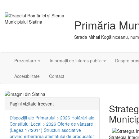
Primăria Muni
Strada Mihail Kogălniceanu, numă
Prezentare
Informații de interes public
Despre ora
Accesibilitate
Contact
Pagini vizitate frecvent
Strateg
Municip
Dispoziţii ale Primarului > 2026
Hotărâri ale
Consiliului Local > 2026
Oferte de vânzare
(Legea 17/2014)
Structuri asociative
privind eliberarea atestatului de producător
Strategia Integ