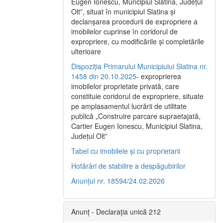
Eugen Ionescu, Muncipiul Slatina, Judeţul
Olt”, situat în municipiul Slatina şi
declanşarea procedurii de expropriere a
imobilelor cuprinse în coridorul de
expropriere, cu modificările şi completările
ulterioare
Dispoziția Primarului Municipiului Slatina nr.
1458 din 20.10.2025
- exproprierea
imobilelor proprietate privată, care
constituie coridorul de expropriere, situate
pe amplasamentul lucrării de utilitate
publică „Construire parcare supraetajată,
Cartier Eugen Ionescu, Municipiul Slatina,
Județul Olt”
Tabel cu imobilele și cu proprietarii
Hotărâri de stabilire a despăgubirilor
Anunțul nr. 18594/24.02.2026
Anunț - Declarația unică 212