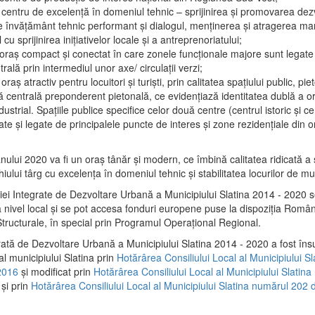
 centru de excelenţă în domeniul tehnic – sprijinirea şi promovarea dezv
 învăţământ tehnic performant şi dialogul, menţinerea şi atragerea maril
 cu sprijinirea iniţiativelor locale şi a antreprenoriatului;
 oraş compact şi conectat în care zonele funcţionale majore sunt legate 
rală prin intermediul unor axe/ circulații verzi;
oraş atractiv pentru locuitori şi turişti, prin calitatea spaţiului public, pi
 centrală preponderent pietonală, ce evidenţiază identitatea dublă a ora
dustrial. Spaţiile publice specifice celor două centre (centrul istoric şi c
te şi legate de principalele puncte de interes şi zone rezidenţiale din o
.
anului 2020 va fi un oraş tânăr şi modern, ce îmbină calitatea ridicată a 
hiului târg cu excelenţa în domeniul tehnic şi stabilitatea locurilor de m
iei Integrate de Dezvoltare Urbană a Municipiului Slatina 2014 - 2020
a nivel local şi se pot accesa fonduri europene puse la dispoziţia Român
tructurale, în special prin Programul Operațional Regional.
rată de Dezvoltare Urbană a Municipiului Slatina 2014 - 2020 a fost îns
al municipiului Slatina prin
Hotărârea Consiliului Local al Municipiului S
2016
și modificat prin
Hotărârea Consiliului Local al Municipiului Slatin
și prin
Hotărârea Consiliului Local al Municipiului Slatina numărul 202