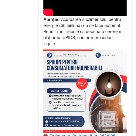
Atenție!
Acordarea suplimentului pentru
energie (50 lei/lună) nu se face automat.
Beneficiarii trebuie să depună o cerere în
platforma ePIDS, conform procedurii
legale.
Ordonanța de urgență nr. 35/2025