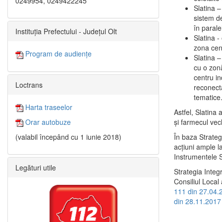
0249954, 0249422245
Slatina –
sistem de
în paralel
Instituția Prefectului - Județul Olt
Slatina -
zona cent
Program de audiențe
Slatina – 
cu o zonă
centru in
Loctrans
reconecta
tematice
Harta traseelor
Astfel, Slatina 
şi farmecul vec
Orar autobuze
În baza Strateg
(valabil începând cu 1 iunie 2018)
acţiuni ample l
Instrumentele S
Legături utile
Strategia Integ
Consiliul Local 
111 din 27.04.
din 28.11.2017