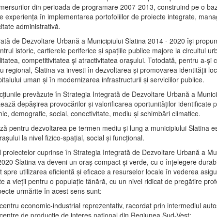
mersurilor din perioada de programare 2007-2013, construind pe o baz
e experienţa în implementarea portofoliilor de proiecte integrate, ma
itate administrativă.
rată de Dezvoltare Urbană a Municipiului Slatina 2014 - 2020 își propu
rul istoric, cartierele periferice şi spaţiile publice majore la circuitul 
litatea, competitivitatea şi atractivitatea oraşului. Totodată, pentru a-şi 
u regional, Slatina va investi în dezvoltarea şi promovarea identităţii loc
talului uman şi în modernizarea infrastructurii şi serviciilor publice.
acţiunile prevăzute în Strategia Integrată de Dezvoltare Urbană a Municip
ază depășirea provocărilor şi valorificarea oportunităţilor identificate p
ic, demografic, social, conectivitate, mediu şi schimbări climatice.
ază pentru dezvoltarea pe termen mediu şi lung a municipiului Slatina e
şului la nivel fizico-spaţial, social şi funcţional.
l proiectelor cuprinse în Strategia Integrată de Dezvoltare Urbană a Mun
2020 Slatina va deveni un oraş compact şi verde, cu o înţelegere durabil
 spre utilizarea eficientă şi eficace a resurselor locale în vederea asigur
ate a vieţii pentru o populaţie tânără, cu un nivel ridicat de pregătire pro
pecte urmărite în acest sens sunt:
 centru economic-industrial reprezentativ, racordat prin intermediul autos
 centre de producţie de interes naţional din Regiunea Sud-Vest;