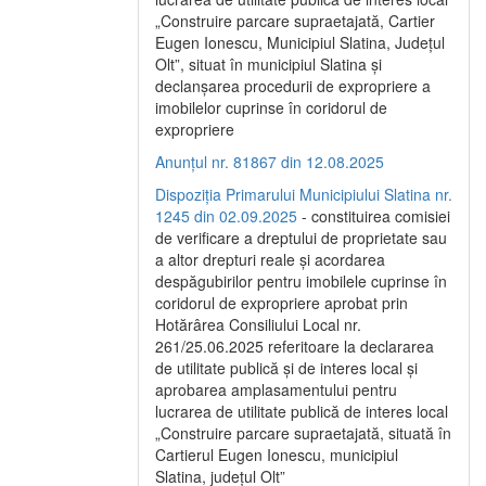
„Construire parcare supraetajată, Cartier
Eugen Ionescu, Municipiul Slatina, Județul
Olt”, situat în municipiul Slatina și
declanșarea procedurii de expropriere a
imobilelor cuprinse în coridorul de
expropriere
Anunțul nr. 81867 din 12.08.2025
Dispoziția Primarului Municipiului Slatina nr.
1245 din 02.09.2025
- constituirea comisiei
de verificare a dreptului de proprietate sau
a altor drepturi reale și acordarea
despăgubirilor pentru imobilele cuprinse în
coridorul de expropriere aprobat prin
Hotărârea Consiliului Local nr.
261/25.06.2025 referitoare la declararea
de utilitate publică și de interes local și
aprobarea amplasamentului pentru
lucrarea de utilitate publică de interes local
„Construire parcare supraetajată, situată în
Cartierul Eugen Ionescu, municipiul
Slatina, județul Olt”