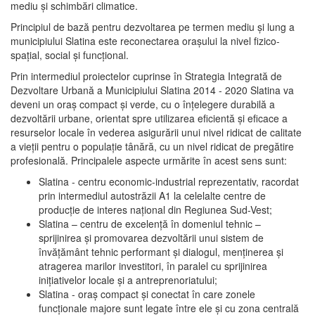
mediu şi schimbări climatice.
Principiul de bază pentru dezvoltarea pe termen mediu şi lung a
municipiului Slatina este reconectarea oraşului la nivel fizico-
spaţial, social şi funcţional.
Prin intermediul proiectelor cuprinse în Strategia Integrată de
Dezvoltare Urbană a Municipiului Slatina 2014 - 2020 Slatina va
deveni un oraş compact şi verde, cu o înţelegere durabilă a
dezvoltării urbane, orientat spre utilizarea eficientă şi eficace a
resurselor locale în vederea asigurării unui nivel ridicat de calitate
a vieţii pentru o populaţie tânără, cu un nivel ridicat de pregătire
profesională. Principalele aspecte urmărite în acest sens sunt:
Slatina - centru economic-industrial reprezentativ, racordat
prin intermediul autostrăzii A1 la celelalte centre de
producţie de interes naţional din Regiunea Sud-Vest;
Slatina – centru de excelenţă în domeniul tehnic –
sprijinirea şi promovarea dezvoltării unui sistem de
învăţământ tehnic performant şi dialogul, menţinerea şi
atragerea marilor investitori, în paralel cu sprijinirea
iniţiativelor locale şi a antreprenoriatului;
Slatina - oraş compact şi conectat în care zonele
funcţionale majore sunt legate între ele şi cu zona centrală