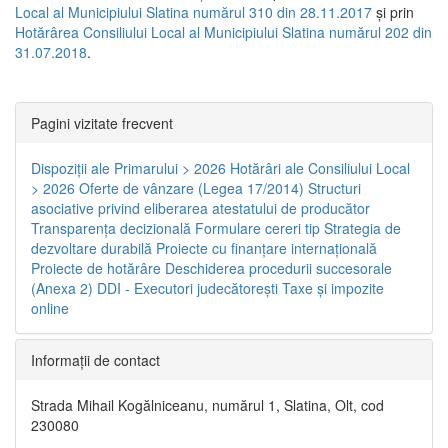
Local al Municipiului Slatina numărul 310 din 28.11.2017
și prin
Hotărârea Consiliului Local al Municipiului Slatina numărul 202 din
31.07.2018
.
Pagini vizitate frecvent
Dispoziţii ale Primarului > 2026
Hotărâri ale Consiliului Local
> 2026
Oferte de vânzare (Legea 17/2014)
Structuri
asociative privind eliberarea atestatului de producător
Transparenţa decizională
Formulare cereri tip
Strategia de
dezvoltare durabilă
Proiecte cu finanţare internaţională
Proiecte de hotărâre
Deschiderea procedurii succesorale
(Anexa 2)
DDI - Executori judecătorești
Taxe şi impozite
online
Informaţii de contact
Strada Mihail Kogălniceanu, numărul 1, Slatina, Olt, cod
230080