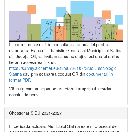
În cadrul procesului de consultare a populaţiei pentru
elaborarea Planului Urbanistic General al Municipiului Slatina
din Județul Olt, vă invităm să completați chestionarul online,
fie prin accesarea link-ului
https://survey.alchemer.eu/s3/90726107/Studiu-sociologic-
Slatina
sau prin scanarea codului QR din
documentul în
format PDF
.
Vă mulţumim anticipat pentru efortul şi sprijinul acordat
acestui demers.
Chestionar SIDU 2021-2027
În perioada actuală, Municipiul Slatina este în procesul de
elaborare a Strategiei Integrate de Dezvoltare Urbană 2021‐