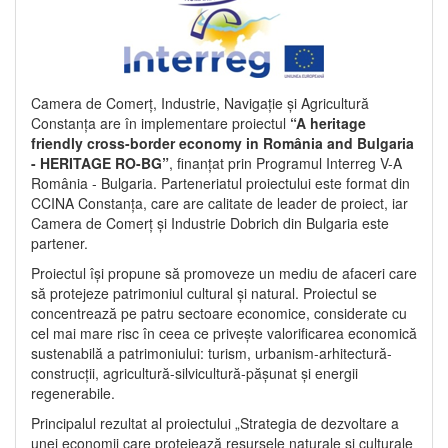
Camera de Comerț, Industrie, Navigație și Agricultură
Constanța are în implementare proiectul
“A heritage
friendly cross-border economy in România and Bulgaria
- HERITAGE RO-BG”
, finanțat prin Programul Interreg V-A
România - Bulgaria. Parteneriatul proiectului este format din
CCINA Constanța, care are calitate de leader de proiect, iar
Camera de Comerț și Industrie Dobrich din Bulgaria este
partener.
Proiectul își propune să promoveze un mediu de afaceri care
să protejeze patrimoniul cultural și natural. Proiectul se
concentrează pe patru sectoare economice, considerate cu
cel mai mare risc în ceea ce privește valorificarea economică
sustenabilă a patrimoniului: turism, urbanism-arhitectură-
construcții, agricultură-silvicultură-pășunat și energii
regenerabile.
Principalul rezultat al proiectului „Strategia de dezvoltare a
unei economii care protejează resursele naturale și culturale