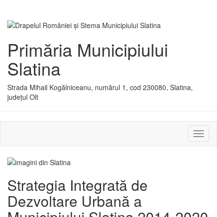
Primăria Municipiului
Slatina
Strada Mihail Kogălniceanu, numărul 1, cod 230080, Slatina,
județul Olt
Activ
sau
dezac
meniu
Strategia Integrată de
Dezvoltare Urbană a
Municipiului Slatina 2014-2020