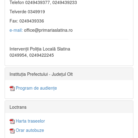
Telefon 0249439377, 0249439233
Telverde 0349919
Fax: 0249439336
e-mail:
office@primariaslatina.ro
Intervenții Poliția Locală Slatina
0249954, 0249422245
Instituția Prefectului - Județul Olt
Program de audiențe
Loctrans
Harta traseelor
Orar autobuze