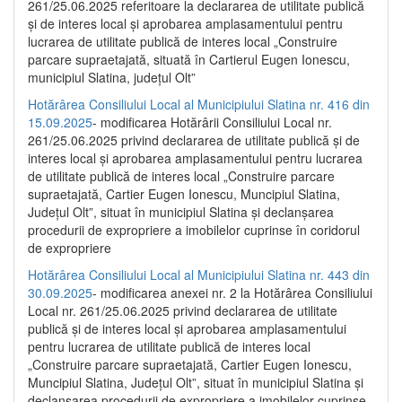
261/25.06.2025 referitoare la declararea de utilitate publică
și de interes local și aprobarea amplasamentului pentru
lucrarea de utilitate publică de interes local „Construire
parcare supraetajată, situată în Cartierul Eugen Ionescu,
municipiul Slatina, județul Olt”
Hotărârea Consiliului Local al Municipiului Slatina nr. 416 din
15.09.2025
- modificarea Hotărârii Consiliului Local nr.
261/25.06.2025 privind declararea de utilitate publică și de
interes local și aprobarea amplasamentului pentru lucrarea
de utilitate publică de interes local „Construire parcare
supraetajată, Cartier Eugen Ionescu, Muncipiul Slatina,
Județul Olt”, situat în municipiul Slatina și declanșarea
procedurii de expropriere a imobilelor cuprinse în coridorul
de expropriere
Hotărârea Consiliului Local al Municipiului Slatina nr. 443 din
30.09.2025
- modificarea anexei nr. 2 la Hotărârea Consiliului
Local nr. 261/25.06.2025 privind declararea de utilitate
publică şi de interes local şi aprobarea amplasamentului
pentru lucrarea de utilitate publică de interes local
„Construire parcare supraetajată, Cartier Eugen Ionescu,
Muncipiul Slatina, Judeţul Olt”, situat în municipiul Slatina şi
declanşarea procedurii de expropriere a imobilelor cuprinse