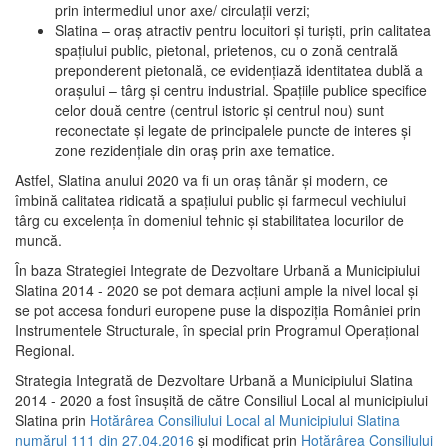
prin intermediul unor axe/ circulații verzi;
Slatina – oraş atractiv pentru locuitori şi turişti, prin calitatea
spaţiului public, pietonal, prietenos, cu o zonă centrală
preponderent pietonală, ce evidenţiază identitatea dublă a
oraşului – târg şi centru industrial. Spaţiile publice specifice
celor două centre (centrul istoric şi centrul nou) sunt
reconectate şi legate de principalele puncte de interes şi
zone rezidenţiale din oraş prin axe tematice.
Astfel, Slatina anului 2020 va fi un oraş tânăr şi modern, ce
îmbină calitatea ridicată a spaţiului public şi farmecul vechiului
târg cu excelenţa în domeniul tehnic şi stabilitatea locurilor de
muncă.
În baza Strategiei Integrate de Dezvoltare Urbană a Municipiului
Slatina 2014 - 2020 se pot demara acţiuni ample la nivel local şi
se pot accesa fonduri europene puse la dispoziţia României prin
Instrumentele Structurale, în special prin Programul Operațional
Regional.
Strategia Integrată de Dezvoltare Urbană a Municipiului Slatina
2014 - 2020 a fost însuşită de către Consiliul Local al municipiului
Slatina prin
Hotărârea Consiliului Local al Municipiului Slatina
numărul 111 din 27.04.2016
și modificat prin
Hotărârea Consiliului