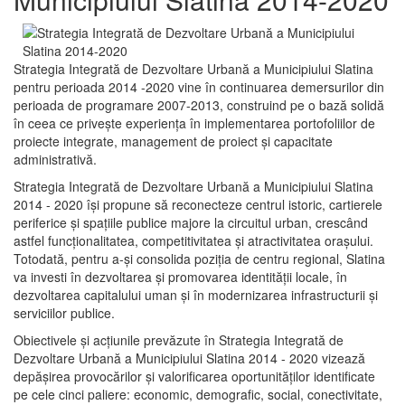
Strategia Integrată de Dezvoltare Urbană a Municipiului Slatina
pentru perioada 2014 -2020 vine în continuarea demersurilor din
perioada de programare 2007-2013, construind pe o bază solidă
în ceea ce priveşte experienţa în implementarea portofoliilor de
proiecte integrate, management de proiect și capacitate
administrativă.
Strategia Integrată de Dezvoltare Urbană a Municipiului Slatina
2014 - 2020 își propune să reconecteze centrul istoric, cartierele
periferice şi spaţiile publice majore la circuitul urban, crescând
astfel funcţionalitatea, competitivitatea şi atractivitatea oraşului.
Totodată, pentru a-şi consolida poziţia de centru regional, Slatina
va investi în dezvoltarea şi promovarea identităţii locale, în
dezvoltarea capitalului uman şi în modernizarea infrastructurii şi
serviciilor publice.
Obiectivele şi acţiunile prevăzute în Strategia Integrată de
Dezvoltare Urbană a Municipiului Slatina 2014 - 2020 vizează
depășirea provocărilor şi valorificarea oportunităţilor identificate
pe cele cinci paliere: economic, demografic, social, conectivitate,