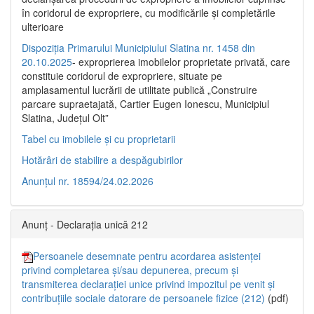
în coridorul de expropriere, cu modificările şi completările
ulterioare
Dispoziția Primarului Municipiului Slatina nr. 1458 din
20.10.2025
- exproprierea imobilelor proprietate privată, care
constituie coridorul de expropriere, situate pe
amplasamentul lucrării de utilitate publică „Construire
parcare supraetajată, Cartier Eugen Ionescu, Municipiul
Slatina, Județul Olt”
Tabel cu imobilele și cu proprietarii
Hotărâri de stabilire a despăgubirilor
Anunțul nr. 18594/24.02.2026
Anunț - Declarația unică 212
Persoanele desemnate pentru acordarea asistenței
privind completarea și/sau depunerea, precum și
transmiterea declarației unice privind impozitul pe venit și
contribuțiile sociale datorare de persoanele fizice (212)
(pdf)