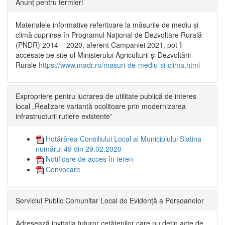
Anunț pentru fermieri
Materialele informative referitoare la măsurile de mediu și
climă cuprinse în Programul Național de Dezvoltare Rurală
(PNDR) 2014 – 2020, aferent Campaniei 2021, pot fi
accesate pe site-ul Ministerului Agriculturii și Dezvoltării
Rurale
https://www.madr.ro/masuri-de-mediu-si-clima.html
Expropriere pentru lucrarea de utilitate publică de interes
local „Realizare variantă ocolitoare prin modernizarea
infrastructurii rutiere existente”
Hotărârea Consiliului Local al Municipiului Slatina
numărul 49 din 29.02.2020
Notificare de acces în teren
Convocare
Serviciul Public Comunitar Local de Evidență a Persoanelor
Adresează invitația tuturor cetățenilor care nu dețin acte de