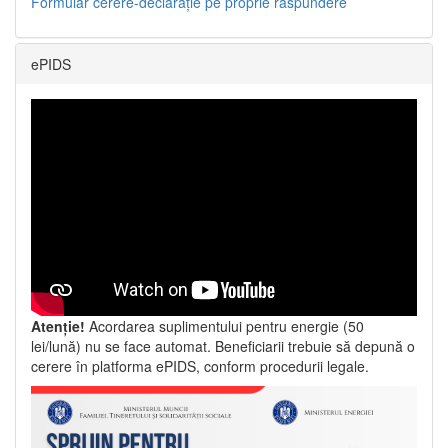
Formular cerere-declarație pe proprie răspundere
ePIDS
Atenție!
Acordarea suplimentului pentru energie (50
lei/lună) nu se face automat. Beneficiarii trebuie să depună o
cerere în platforma ePIDS, conform procedurii legale.