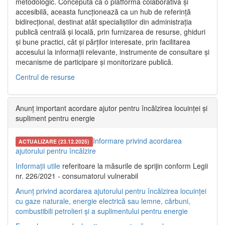
metodologic. Concepută ca o platformă colaborativă și
accesibilă, aceasta funcționează ca un hub de referință
bidirecțional, destinat atât specialiștilor din administrația
publică centrală și locală, prin furnizarea de resurse, ghiduri
și bune practici, cât și părților interesate, prin facilitarea
accesului la informații relevante, instrumente de consultare și
mecanisme de participare și monitorizare publică.
Centrul de resurse
Anunț important acordare ajutor pentru încălzirea locuinței și
supliment pentru energie
Informare privind acordarea
ACTUALIZARE (23.12.2025)
ajutorului pentru încălzire
Informații utile
referitoare la măsurile de sprijin conform Legii
nr. 226/2021 - consumatorul vulnerabil
Anunț privind acordarea ajutorului pentru încălzirea locuinței
cu gaze naturale, energie electrică sau lemne, cărbuni,
combustibili petrolieri și a suplimentului pentru energie