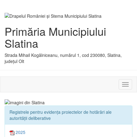
Primăria Municipiului
Slatina
Strada Mihail Kogălniceanu, numărul 1, cod 230080, Slatina,
județul Olt
Activ
sau
dezac
meniu
Registrele pentru evidența proiectelor de hotărâri ale
autorității deliberative
2025