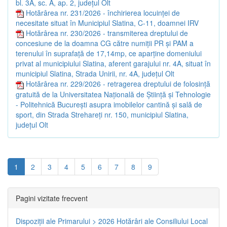
bl. 3A, sc. A, ap. 2, județul Olt
Hotărârea nr. 231/2026 - închirierea locuinței de
necesitate situat în Municipiul Slatina, C-11, doamnei IRV
Hotărârea nr. 230/2026 - transmiterea dreptului de
concesiune de la doamna CG către numiții PR și PAM a
terenului în suprafață de 17,14mp, ce aparține domeniului
privat al municipiului Slatina, aferent garajului nr. 4A, situat în
municipiul Slatina, Strada Unirii, nr. 4A, județul Olt
Hotărârea nr. 229/2026 - retragerea dreptului de folosință
gratuită de la Universitatea Națională de Știință și Tehnologie
- Politehnică București asupra imobilelor cantină și sală de
sport, din Strada Strehareți nr. 150, municipiul Slatina,
județul Olt
1
2
3
4
5
6
7
8
9
Pagini vizitate frecvent
Dispoziţii ale Primarului > 2026
Hotărâri ale Consiliului Local