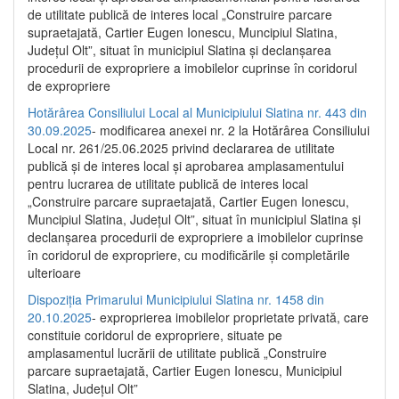
de utilitate publică de interes local „Construire parcare
supraetajată, Cartier Eugen Ionescu, Muncipiul Slatina,
Județul Olt”, situat în municipiul Slatina și declanșarea
procedurii de expropriere a imobilelor cuprinse în coridorul
de expropriere
Hotărârea Consiliului Local al Municipiului Slatina nr. 443 din
30.09.2025
- modificarea anexei nr. 2 la Hotărârea Consiliului
Local nr. 261/25.06.2025 privind declararea de utilitate
publică şi de interes local şi aprobarea amplasamentului
pentru lucrarea de utilitate publică de interes local
„Construire parcare supraetajată, Cartier Eugen Ionescu,
Muncipiul Slatina, Judeţul Olt”, situat în municipiul Slatina şi
declanşarea procedurii de expropriere a imobilelor cuprinse
în coridorul de expropriere, cu modificările şi completările
ulterioare
Dispoziția Primarului Municipiului Slatina nr. 1458 din
20.10.2025
- exproprierea imobilelor proprietate privată, care
constituie coridorul de expropriere, situate pe
amplasamentul lucrării de utilitate publică „Construire
parcare supraetajată, Cartier Eugen Ionescu, Municipiul
Slatina, Județul Olt”