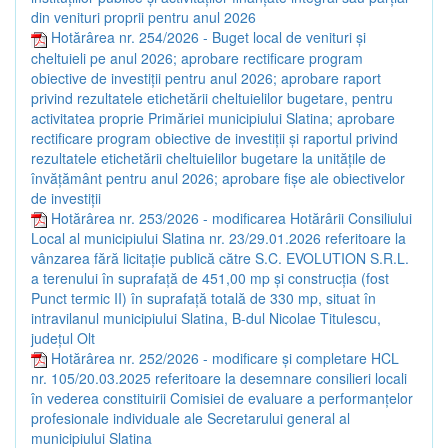
din venituri proprii pentru anul 2026
Hotărârea nr. 254/2026 - Buget local de venituri şi
cheltuieli pe anul 2026; aprobare rectificare program
obiective de investiţii pentru anul 2026; aprobare raport
privind rezultatele etichetării cheltuielilor bugetare, pentru
activitatea proprie Primăriei municipiului Slatina; aprobare
rectificare program obiective de investiţii şi raportul privind
rezultatele etichetării cheltuielilor bugetare la unităţile de
învăţământ pentru anul 2026; aprobare fişe ale obiectivelor
de investiţii
Hotărârea nr. 253/2026 - modificarea Hotărârii Consiliului
Local al municipiului Slatina nr. 23/29.01.2026 referitoare la
vânzarea fără licitație publică către S.C. EVOLUTION S.R.L.
a terenului în suprafață de 451,00 mp și construcția (fost
Punct termic II) în suprafață totală de 330 mp, situat în
intravilanul municipiului Slatina, B-dul Nicolae Titulescu,
județul Olt
Hotărârea nr. 252/2026 - modificare și completare HCL
nr. 105/20.03.2025 referitoare la desemnare consilieri locali
în vederea constituirii Comisiei de evaluare a performanțelor
profesionale individuale ale Secretarului general al
municipiului Slatina