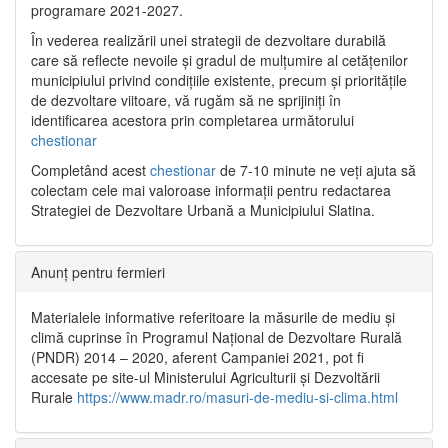
programare 2021-2027.
În vederea realizării unei strategii de dezvoltare durabilă
care să reflecte nevoile și gradul de mulțumire al cetățenilor
municipiului privind condițiile existente, precum și prioritățile
de dezvoltare viitoare, vă rugăm să ne sprijiniți în
identificarea acestora prin completarea următorului
chestionar
Completând acest
chestionar
de 7-10 minute ne veți ajuta să
colectam cele mai valoroase informații pentru redactarea
Strategiei de Dezvoltare Urbană a Municipiului Slatina.
Anunț pentru fermieri
Materialele informative referitoare la măsurile de mediu și
climă cuprinse în Programul Național de Dezvoltare Rurală
(PNDR) 2014 – 2020, aferent Campaniei 2021, pot fi
accesate pe site-ul Ministerului Agriculturii și Dezvoltării
Rurale
https://www.madr.ro/masuri-de-mediu-si-clima.html