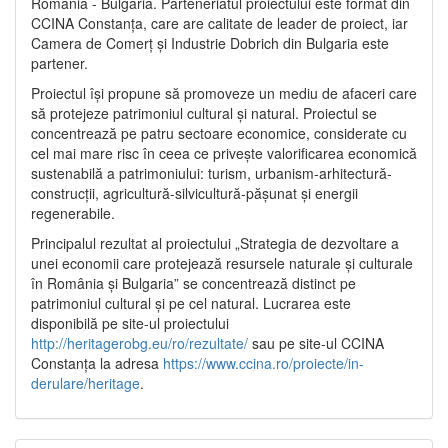
România - Bulgaria. Parteneriatul proiectului este format din
CCINA Constanța, care are calitate de leader de proiect, iar
Camera de Comerț și Industrie Dobrich din Bulgaria este
partener.
Proiectul își propune să promoveze un mediu de afaceri care
să protejeze patrimoniul cultural și natural. Proiectul se
concentrează pe patru sectoare economice, considerate cu
cel mai mare risc în ceea ce privește valorificarea economică
sustenabilă a patrimoniului: turism, urbanism-arhitectură-
construcții, agricultură-silvicultură-pășunat și energii
regenerabile.
Principalul rezultat al proiectului „Strategia de dezvoltare a
unei economii care protejează resursele naturale și culturale
în România și Bulgaria” se concentrează distinct pe
patrimoniul cultural și pe cel natural. Lucrarea este
disponibilă pe site-ul proiectului
http://heritagerobg.eu/ro/rezultate/
sau pe site-ul CCINA
Constanța la adresa
https://www.ccina.ro/proiecte/in-
derulare/heritage
.