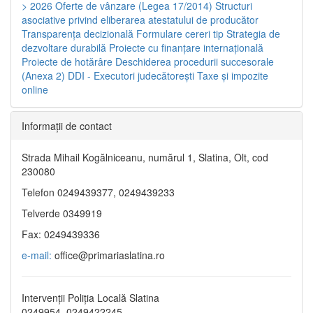
> 2026
Oferte de vânzare (Legea 17/2014)
Structuri
asociative privind eliberarea atestatului de producător
Transparenţa decizională
Formulare cereri tip
Strategia de
dezvoltare durabilă
Proiecte cu finanţare internaţională
Proiecte de hotărâre
Deschiderea procedurii succesorale
(Anexa 2)
DDI - Executori judecătorești
Taxe şi impozite
online
Informaţii de contact
Strada Mihail Kogălniceanu, numărul 1, Slatina, Olt, cod
230080
Telefon 0249439377, 0249439233
Telverde 0349919
Fax: 0249439336
e-mail:
office@primariaslatina.ro
Intervenții Poliția Locală Slatina
0249954, 0249422245