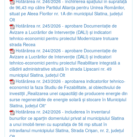
Hotărârea nr. 246/2026 - închirierea spațiului în suprafață
de 96,43 mp către Partidul Alianța pentru Unirea Românilor,
situat pe Aleea Florilor nr. 1A din municipiul Slatina, județul
Olt
Hotărârea nr. 245/2026 - aprobare Documentație de
Avizare a Lucrărilor de Intervenție (DALI) și indicatori
tehnico-economici pentru proiectul Modernizare trotuare
strada Recea
Hotărârea nr. 244/2026 - aprobare Documentație de
Avizare a Lucrărilor de Intervenție (DALI) și indicatori
tehnico-economici pentru proiectul Reabilitare integrată a
clădirii administrative situată în strada Lipscani nr. 49
municipiul Slatina, județul Olt
Hotărârea nr. 243/2026 - aprobarea indicatorilor tehnico-
economici la faza Studiu de Fezabilitate, ai obiectivului de
investiții „Realizarea unei capacități de producere energie din
surse regenerabile de energie solară și stocare în Municipiul
Slatina, județul Olt”
Hotărârea nr. 242/2026 - includerea în inventarul
bunurilor ce aparțin domeniului privat al municipiului Slatina
a unui imobil-teren cu suprafața de 56 mp situat în
intravilanul municipiului Slatina, Strada Crișan, nr. 2, județul
Olt