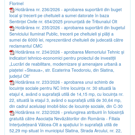
Florinel
Hotărârea nr. 236/2026 - aprobarea suportării din buget
local și trecerii pe cheltuieli a sumei datorate în baza
Sentinței Civile nr. 654/2025 pronunțată de Tribunalul Olt
Hotărârea nr. 235/2026 - aprobarea suportării din bugetul
Serviciului Iluminat Public, trecerii pe cheltuieli și plăți a
sumei de 6000 lei, reprezentând cheltuieli de judecată către
reclamantul CMC
Hotărârea nr. 234/2026 - aprobarea Memoriului Tehnic și
indicatori tehnico-economici pentru proiectul de investiții
„Lucrări de reabilitare, modernizare și amenajare urbană a
piațetei «Steaua», str. Ecaterina Teodoroiu, din Slatina,
județul Olt”
Hotărârea nr. 233/2026 - aprobarea unui schimb de
locuințe sociale pentru NC între locuința nr. 30 situată la
etajul 4, având o suprafață utilă de 14,15 mp, cu locuința nr.
22, situată la etajul 3, având o suprafață utilă de 30,64 mp,
din cadrul aceluiași imobil-bloc de locuințe sociale, din C-30
Hotărârea nr. 232/2026 - prelungirea atribuirii în folosință
gratuită către Asociația Nevăzătorilor din România - Filiala
Interjudețeană Vâlcea-Olt a spațiului în suprafață utilă de
52,29 mp situat în municipiul Slatina, Strada Arcului, nr. 22,