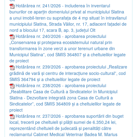
Hotărârea nr. 241/2026 - includerea în inventarul
bunurilor ce aparțin domeniului privat al municipiului Slatina
a unui imobil-teren cu suprafața de 4 mp situat în intravilanul
municipiului Slatina, Strada Văilor, nr. 17, adiacent fațadei de
nord a blocului 17, scara B, ap. 3, județul Olt
Hotărârea nr. 240/2026 - aprobarea proiectului
„Conservarea și protejarea ecosistemului natural prin
transformarea în zone verzi a unor terenuri urbane din
Municipiul Slatina”, cod SMIS 364807 și a cheltuielilor legate
de proiect
Hotărârea nr. 239/2026 - aprobarea proiectului „Realizare
grădină de vară și centru de interacțiune socio-cultural”, cod
SMIS 364794 și a cheltuielilor legate de proiect
Hotărârea nr. 238/2026 - aprobarea proiectului
„Reabilitare Casa de Cultură a Sindicatelor în Municipiul
Slatina - Dezvoltare integrată zona Casa de Cultură a
Sindicatelor”, cod SMIS 364809 și a cheltuielilor legate de
proiect
Hotărârea nr. 237/2026 - aprobarea suportării din buget
local, trecerii pe cheltuieli și plății sumei de 6.350,24 lei,
reprezentând cheltuieli de judecată și penalități către
reclamantul Cabinet Medical Veterinar Badea M. Marius