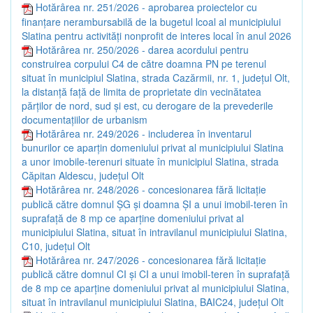
Hotărârea nr. 251/2026 - aprobarea proiectelor cu
finanțare nerambursabilă de la bugetul lcoal al municipiului
Slatina pentru activități nonprofit de interes local în anul 2026
Hotărârea nr. 250/2026 - darea acordului pentru
construirea corpului C4 de către doamna PN pe terenul
situat în municipiul Slatina, strada Cazărmii, nr. 1, județul Olt,
la distanță față de limita de proprietate din vecinătatea
părților de nord, sud și est, cu derogare de la prevederile
documentațiilor de urbanism
Hotărârea nr. 249/2026 - includerea în inventarul
bunurilor ce aparțin domeniului privat al municipiului Slatina
a unor imobile-terenuri situate în municipiul Slatina, strada
Căpitan Aldescu, județul Olt
Hotărârea nr. 248/2026 - concesionarea fără licitație
publică către domnul ȘG și doamna ȘI a unui imobil-teren în
suprafață de 8 mp ce aparține domeniului privat al
municipiului Slatina, situat în intravilanul municipiului Slatina,
C10, județul Olt
Hotărârea nr. 247/2026 - concesionarea fără licitație
publică către domnul CI și CI a unui imobil-teren în suprafață
de 8 mp ce aparține domeniului privat al municipiului Slatina,
situat în intravilanul municipiului Slatina, BAIC24, județul Olt