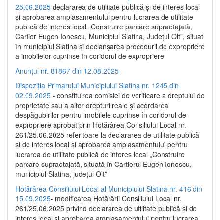
25.06.2025
declararea de utilitate publică și de interes local
și aprobarea amplasamentului pentru lucrarea de utilitate
publică de interes local „Construire parcare supraetajată,
Cartier Eugen Ionescu, Municipiul Slatina, Județul Olt”, situat
în municipiul Slatina și declanșarea procedurii de expropriere
a imobilelor cuprinse în coridorul de expropriere
Anunțul nr. 81867 din 12.08.2025
Dispoziția Primarului Municipiului Slatina nr. 1245 din
02.09.2025
- constituirea comisiei de verificare a dreptului de
proprietate sau a altor drepturi reale și acordarea
despăgubirilor pentru imobilele cuprinse în coridorul de
expropriere aprobat prin Hotărârea Consiliului Local nr.
261/25.06.2025 referitoare la declararea de utilitate publică
și de interes local și aprobarea amplasamentului pentru
lucrarea de utilitate publică de interes local „Construire
parcare supraetajată, situată în Cartierul Eugen Ionescu,
municipiul Slatina, județul Olt”
Hotărârea Consiliului Local al Municipiului Slatina nr. 416 din
15.09.2025
- modificarea Hotărârii Consiliului Local nr.
261/25.06.2025 privind declararea de utilitate publică și de
interes local și aprobarea amplasamentului pentru lucrarea