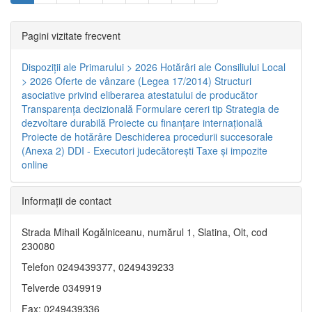
Pagini vizitate frecvent
Dispoziţii ale Primarului > 2026
Hotărâri ale Consiliului Local
> 2026
Oferte de vânzare (Legea 17/2014)
Structuri
asociative privind eliberarea atestatului de producător
Transparenţa decizională
Formulare cereri tip
Strategia de
dezvoltare durabilă
Proiecte cu finanţare internaţională
Proiecte de hotărâre
Deschiderea procedurii succesorale
(Anexa 2)
DDI - Executori judecătorești
Taxe şi impozite
online
Informaţii de contact
Strada Mihail Kogălniceanu, numărul 1, Slatina, Olt, cod
230080
Telefon 0249439377, 0249439233
Telverde 0349919
Fax: 0249439336