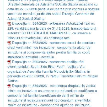
Direcției Generale de Asistență SOcială Slatina începând cu
data de 27.07.2026 până la ocuparea prin concurs a postului
vacant de consilier juridic din cadrul Direcției Generale de
Asistență Socială Slatina
Dispoziția nr. 864/2026 - eliberarea Autorizației Taxi nr.
228, valabilă până la data de 31.12.2028, transportatorului
autorizat SC FLOAREA ILIE MARIAN SRL, ca urmare a
înlocuirii autovehiculului cu destinația taxi
Dispoziția nr. 863/2026 - aprobarea cererii de acordare
drept venit minim de incluziune - componenta ajutor de
incluziune și componenta ajutor pentru familia cu copii;
stabilirea cuantumului acestuia
Dispoziția nr. 860/2026 - aprobarea desfășurării
evenimentului „South Side Biker Fest” - ediția a V-a,
organizat de Asociația Familia Motocicliștilor Slatina, în
perioada 24-25.07.2026, în Parcul Tineretului din municipiul
Slatina
Dispoziția nr. 859/2026 - menținerea dreptului la venitul
minim de incluziune ca urmare a producerii de modificare a
componenței familiei beneficiare de venit minim de
incluziune și recalcularea unui nou cuantum al venitului
minim de incluziune - componenta ajutor de incluziune,