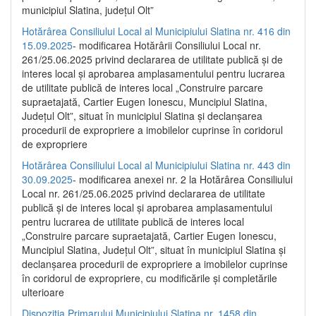
municipiul Slatina, județul Olt”
Hotărârea Consiliului Local al Municipiului Slatina nr. 416 din
15.09.2025
- modificarea Hotărârii Consiliului Local nr.
261/25.06.2025 privind declararea de utilitate publică și de
interes local și aprobarea amplasamentului pentru lucrarea
de utilitate publică de interes local „Construire parcare
supraetajată, Cartier Eugen Ionescu, Muncipiul Slatina,
Județul Olt”, situat în municipiul Slatina și declanșarea
procedurii de expropriere a imobilelor cuprinse în coridorul
de expropriere
Hotărârea Consiliului Local al Municipiului Slatina nr. 443 din
30.09.2025
- modificarea anexei nr. 2 la Hotărârea Consiliului
Local nr. 261/25.06.2025 privind declararea de utilitate
publică şi de interes local şi aprobarea amplasamentului
pentru lucrarea de utilitate publică de interes local
„Construire parcare supraetajată, Cartier Eugen Ionescu,
Muncipiul Slatina, Judeţul Olt”, situat în municipiul Slatina şi
declanşarea procedurii de expropriere a imobilelor cuprinse
în coridorul de expropriere, cu modificările şi completările
ulterioare
Dispoziția Primarului Municipiului Slatina nr. 1458 din