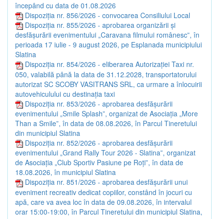
începând cu data de 01.08.2026
Dispoziția nr. 856/2026 - convocarea Consiliului Local
Dispoziția nr. 855/2026 - aprobarea organizării și
desfășurării evenimentului „Caravana filmului românesc”, în
perioada 17 iulie - 9 august 2026, pe Esplanada municipiului
Slatina
Dispoziția nr. 854/2026 - eliberarea Autorizației Taxi nr.
050, valabilă până la data de 31.12.2028, transportatorului
autorizat SC SCOBY VASITRANS SRL, ca urmare a înlocuirii
autovehiculului cu destinația taxi
Dispoziția nr. 853/2026 - aprobarea desfășurării
evenimentului „Smile Splash”, organizat de Asociația „More
Than a Smile”, în data de 08.08.2026, în Parcul Tineretului
din municipiul Slatina
Dispoziția nr. 852/2026 - aprobarea desfășurării
evenimentului „Grand Rally Tour 2026 - Slatina”, organizat
de Asociația „Club Sportiv Pasiune pe Roți”, în data de
18.08.2026, în municipiul Slatina
Dispoziția nr. 851/2026 - aprobarea desfășurării unui
eveniment recreativ dedicat copiilor, constând în jocuri cu
apă, care va avea loc în data de 09.08.2026, în intervalul
orar 15:00-19:00, în Parcul Tineretului din municipiul Slatina,