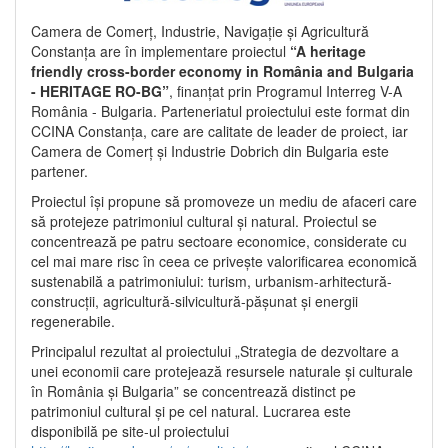
Camera de Comerț, Industrie, Navigație și Agricultură
Constanța are în implementare proiectul
“A heritage
friendly cross-border economy in România and Bulgaria
- HERITAGE RO-BG”
, finanțat prin Programul Interreg V-A
România - Bulgaria. Parteneriatul proiectului este format din
CCINA Constanța, care are calitate de leader de proiect, iar
Camera de Comerț și Industrie Dobrich din Bulgaria este
partener.
Proiectul își propune să promoveze un mediu de afaceri care
să protejeze patrimoniul cultural și natural. Proiectul se
concentrează pe patru sectoare economice, considerate cu
cel mai mare risc în ceea ce privește valorificarea economică
sustenabilă a patrimoniului: turism, urbanism-arhitectură-
construcții, agricultură-silvicultură-pășunat și energii
regenerabile.
Principalul rezultat al proiectului „Strategia de dezvoltare a
unei economii care protejează resursele naturale și culturale
în România și Bulgaria” se concentrează distinct pe
patrimoniul cultural și pe cel natural. Lucrarea este
disponibilă pe site-ul proiectului