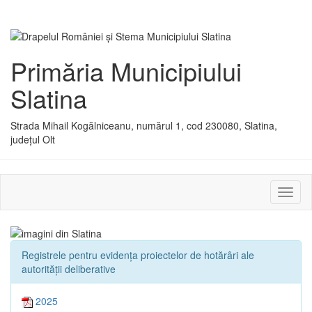
Primăria Municipiului
Slatina
Strada Mihail Kogălniceanu, numărul 1, cod 230080, Slatina,
județul Olt
Activ
sau
dezac
meniu
Registrele pentru evidența proiectelor de hotărâri ale
autorității deliberative
2025