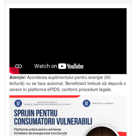
Atenție!
Acordarea suplimentului pentru energie (50
lei/lună) nu se face automat. Beneficiarii trebuie să depună o
cerere în platforma ePIDS, conform procedurii legale.