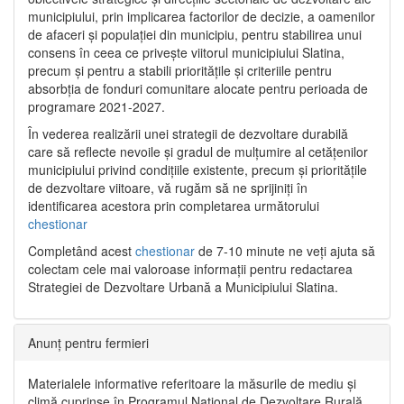
municipiului, prin implicarea factorilor de decizie, a oamenilor
de afaceri și populației din municipiu, pentru stabilirea unui
consens în ceea ce privește viitorul municipiului Slatina,
precum și pentru a stabili prioritățile și criteriile pentru
absorbția de fonduri comunitare alocate pentru perioada de
programare 2021-2027.
În vederea realizării unei strategii de dezvoltare durabilă
care să reflecte nevoile și gradul de mulțumire al cetățenilor
municipiului privind condițiile existente, precum și prioritățile
de dezvoltare viitoare, vă rugăm să ne sprijiniți în
identificarea acestora prin completarea următorului
chestionar
Completând acest
chestionar
de 7-10 minute ne veți ajuta să
colectam cele mai valoroase informații pentru redactarea
Strategiei de Dezvoltare Urbană a Municipiului Slatina.
Anunț pentru fermieri
Materialele informative referitoare la măsurile de mediu și
climă cuprinse în Programul Național de Dezvoltare Rurală