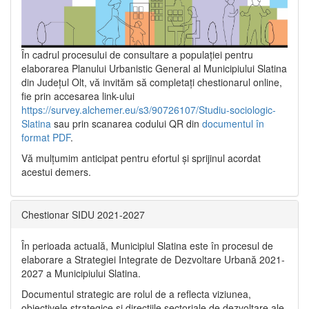
În cadrul procesului de consultare a populaţiei pentru
elaborarea Planului Urbanistic General al Municipiului Slatina
din Județul Olt, vă invităm să completați chestionarul online,
fie prin accesarea link-ului
https://survey.alchemer.eu/s3/90726107/Studiu-sociologic-
Slatina
sau prin scanarea codului QR din
documentul în
format PDF
.
Vă mulţumim anticipat pentru efortul şi sprijinul acordat
acestui demers.
Chestionar SIDU 2021-2027
În perioada actuală, Municipiul Slatina este în procesul de
elaborare a Strategiei Integrate de Dezvoltare Urbană 2021‐
2027 a Municipiului Slatina.
Documentul strategic are rolul de a reflecta viziunea,
obiectivele strategice și direcțiile sectoriale de dezvoltare ale