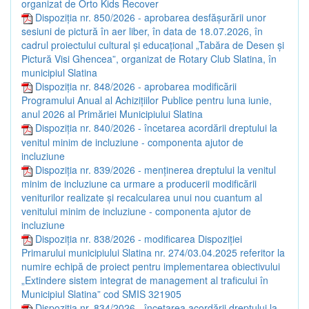
organizat de Orto Kids Recover
Dispoziția nr. 850/2026 - aprobarea desfășurării unor
sesiuni de pictură în aer liber, în data de 18.07.2026, în
cadrul proiectului cultural și educațional „Tabăra de Desen și
Pictură Visi Ghencea”, organizat de Rotary Club Slatina, în
municipiul Slatina
Dispoziția nr. 848/2026 - aprobarea modificării
Programului Anual al Achizițiilor Publice pentru luna iunie,
anul 2026 al Primăriei Municipiului Slatina
Dispoziția nr. 840/2026 - încetarea acordării dreptului la
venitul minim de incluziune - componenta ajutor de
incluziune
Dispoziția nr. 839/2026 - menținerea dreptului la venitul
minim de incluziune ca urmare a producerii modificării
veniturilor realizate și recalcularea unui nou cuantum al
venitului minim de incluziune - componenta ajutor de
incluziune
Dispoziția nr. 838/2026 - modificarea Dispoziției
Primarului municipiului Slatina nr. 274/03.04.2025 referitor la
numire echipă de proiect pentru implementarea obiectivului
„Extindere sistem integrat de management al traficului în
Municipiul Slatina” cod SMIS 321905
Dispoziția nr. 834/2026 - încetarea acordării dreptului la