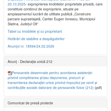
20.10.2025
- exproprierea imobilelor proprietate privată, care
constituie coridorul de expropriere, situate pe
amplasamentul lucrării de utilitate publică „Construire
parcare supraetajată, Cartier Eugen Ionescu, Municipiul
Slatina, Județul Olt”
Tabel cu imobilele și cu proprietarii
Hotărâri de stabilire a despăgubirilor
Anunțul nr. 18594/24.02.2026
Anunț - Declarația unică 212
Persoanele desemnate pentru acordarea asistenței
privind completarea și/sau depunerea, precum și
transmiterea declarației unice privind impozitul pe venit și
contribuțiile sociale datorare de persoanele fizice (212)
(pdf)
Comunicat de presă proiecte