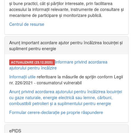
și bune practici, cât și părților interesate, prin facilitarea
accesului la informații relevante, instrumente de consultare și
mecanisme de participare și monitorizare publică.
Centrul de resurse
Anunț important acordare ajutor pentru încălzirea locuinței și
supliment pentru energie
Informare privind acordarea
ACTUALIZARE (23.12.2025)
ajutorului pentru încălzire
Informații utile
referitoare la măsurile de sprijin conform Legii
nr. 226/2021 - consumatorul vulnerabil
Anunț privind acordarea ajutorului pentru încălzirea locuinței
cu gaze naturale, energie electrică sau lemne, cărbuni,
combustibili petrolieri și a suplimentului pentru energie
Formular cerere-declarație pe proprie răspundere
ePIDS