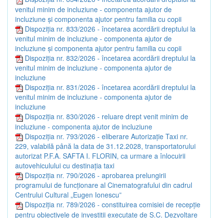
venitul minim de incluziune - componenta ajutor de
incluziune și componenta ajutor pentru familia cu copii
Dispoziția nr. 833/2026 - încetarea acordării dreptului la
venitul minim de incluziune - componenta ajutor de
incluziune și componenta ajutor pentru familia cu copii
Dispoziția nr. 832/2026 - încetarea acordării dreptului la
venitul minim de incluziune - componenta ajutor de
incluziune
Dispoziția nr. 831/2026 - încetarea acordării dreptului la
venitul minim de incluziune - componenta ajutor de
incluziune
Dispoziția nr. 830/2026 - reluare drept venit minim de
incluziune - componenta ajutor de incluziune
Dispoziția nr. 793/2026 - eliberare Autorizație Taxi nr.
229, valabilă până la data de 31.12.2028, transportatorului
autorizat P.F.A. SAFTA I. FLORIN, ca urmare a înlocuirii
autovehiculului cu destinația taxi
Dispoziția nr. 790/2026 - aprobarea prelungirii
programului de funcționare al Cinematografului din cadrul
Centrului Cultural „Eugen Ionescu”
Dispoziția nr. 789/2026 - constituirea comisiei de recepție
pentru obiectivele de investiții executate de S.C. Dezvoltare