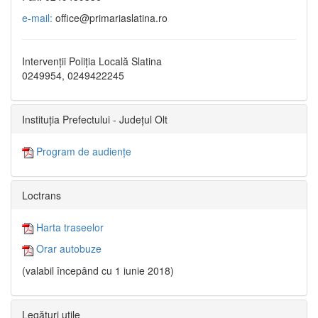
e-mail:
office@primariaslatina.ro
Intervenții Poliția Locală Slatina
0249954, 0249422245
Instituția Prefectului - Județul Olt
Program de audiențe
Loctrans
Harta traseelor
Orar autobuze
(valabil începând cu 1 iunie 2018)
Legături utile