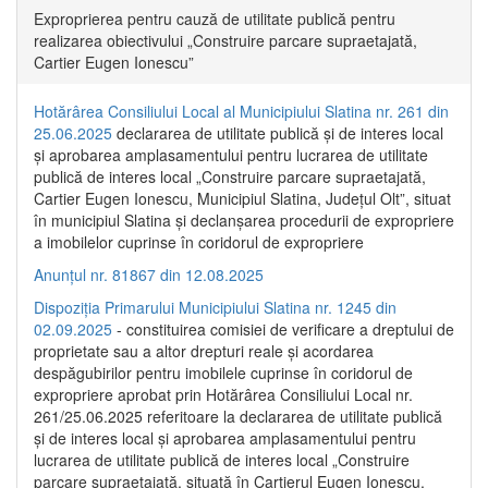
Exproprierea pentru cauză de utilitate publică pentru
realizarea obiectivului „Construire parcare supraetajată,
Cartier Eugen Ionescu”
Hotărârea Consiliului Local al Municipiului Slatina nr. 261 din
25.06.2025
declararea de utilitate publică și de interes local
și aprobarea amplasamentului pentru lucrarea de utilitate
publică de interes local „Construire parcare supraetajată,
Cartier Eugen Ionescu, Municipiul Slatina, Județul Olt”, situat
în municipiul Slatina și declanșarea procedurii de expropriere
a imobilelor cuprinse în coridorul de expropriere
Anunțul nr. 81867 din 12.08.2025
Dispoziția Primarului Municipiului Slatina nr. 1245 din
02.09.2025
- constituirea comisiei de verificare a dreptului de
proprietate sau a altor drepturi reale și acordarea
despăgubirilor pentru imobilele cuprinse în coridorul de
expropriere aprobat prin Hotărârea Consiliului Local nr.
261/25.06.2025 referitoare la declararea de utilitate publică
și de interes local și aprobarea amplasamentului pentru
lucrarea de utilitate publică de interes local „Construire
parcare supraetajată, situată în Cartierul Eugen Ionescu,