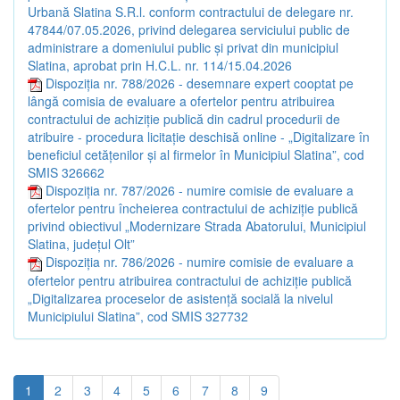
Urbană Slatina S.R.l. conform contractului de delegare nr.
47844/07.05.2026, privind delegarea serviciului public de
administrare a domeniului public și privat din municipiul
Slatina, aprobat prin H.C.L. nr. 114/15.04.2026
Dispoziția nr. 788/2026 - desemnare expert cooptat pe
lângă comisia de evaluare a ofertelor pentru atribuirea
contractului de achiziție publică din cadrul procedurii de
atribuire - procedura licitație deschisă online - „Digitalizare în
beneficiul cetățenilor și al firmelor în Municipiul Slatina”, cod
SMIS 326662
Dispoziția nr. 787/2026 - numire comisie de evaluare a
ofertelor pentru încheierea contractului de achiziție publică
privind obiectivul „Modernizare Strada Abatorului, Municipiul
Slatina, județul Olt”
Dispoziția nr. 786/2026 - numire comisie de evaluare a
ofertelor pentru atribuirea contractului de achiziție publică
„Digitalizarea proceselor de asistență socială la nivelul
Municipiului Slatina”, cod SMIS 327732
1
2
3
4
5
6
7
8
9