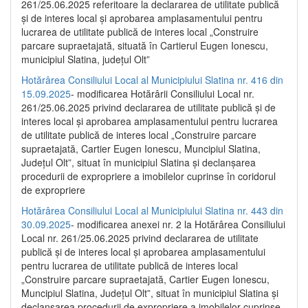
261/25.06.2025 referitoare la declararea de utilitate publică
și de interes local și aprobarea amplasamentului pentru
lucrarea de utilitate publică de interes local „Construire
parcare supraetajată, situată în Cartierul Eugen Ionescu,
municipiul Slatina, județul Olt”
Hotărârea Consiliului Local al Municipiului Slatina nr. 416 din
15.09.2025
- modificarea Hotărârii Consiliului Local nr.
261/25.06.2025 privind declararea de utilitate publică și de
interes local și aprobarea amplasamentului pentru lucrarea
de utilitate publică de interes local „Construire parcare
supraetajată, Cartier Eugen Ionescu, Muncipiul Slatina,
Județul Olt”, situat în municipiul Slatina și declanșarea
procedurii de expropriere a imobilelor cuprinse în coridorul
de expropriere
Hotărârea Consiliului Local al Municipiului Slatina nr. 443 din
30.09.2025
- modificarea anexei nr. 2 la Hotărârea Consiliului
Local nr. 261/25.06.2025 privind declararea de utilitate
publică şi de interes local şi aprobarea amplasamentului
pentru lucrarea de utilitate publică de interes local
„Construire parcare supraetajată, Cartier Eugen Ionescu,
Muncipiul Slatina, Judeţul Olt”, situat în municipiul Slatina şi
declanşarea procedurii de expropriere a imobilelor cuprinse