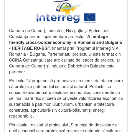
Camera de Comerț, Industrie, Navigație și Agricultură
Constanța are în implementare proiectul
“A heritage
friendly cross-border economy in România and Bulgaria
- HERITAGE RO-BG”
, finanțat prin Programul Interreg V-A
România - Bulgaria. Parteneriatul proiectului este format din
CCINA Constanța, care are calitate de leader de proiect, iar
Camera de Comerț și Industrie Dobrich din Bulgaria este
partener.
Proiectul își propune să promoveze un mediu de afaceri care
să protejeze patrimoniul cultural și natural. Proiectul se
concentrează pe patru sectoare economice, considerate cu
cel mai mare risc în ceea ce privește valorificarea economică
sustenabilă a patrimoniului: turism, urbanism-arhitectură-
construcții, agricultură-silvicultură-pășunat și energii
regenerabile.
Principalul rezultat al proiectului „Strategia de dezvoltare a
unei economii care protejează resursele naturale și culturale