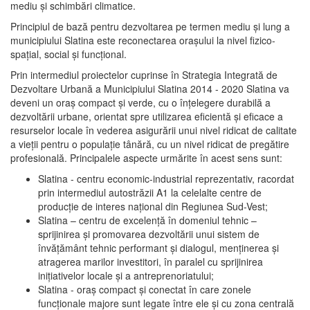
mediu şi schimbări climatice.
Principiul de bază pentru dezvoltarea pe termen mediu şi lung a
municipiului Slatina este reconectarea oraşului la nivel fizico-
spaţial, social şi funcţional.
Prin intermediul proiectelor cuprinse în Strategia Integrată de
Dezvoltare Urbană a Municipiului Slatina 2014 - 2020 Slatina va
deveni un oraş compact şi verde, cu o înţelegere durabilă a
dezvoltării urbane, orientat spre utilizarea eficientă şi eficace a
resurselor locale în vederea asigurării unui nivel ridicat de calitate
a vieţii pentru o populaţie tânără, cu un nivel ridicat de pregătire
profesională. Principalele aspecte urmărite în acest sens sunt:
Slatina - centru economic-industrial reprezentativ, racordat
prin intermediul autostrăzii A1 la celelalte centre de
producţie de interes naţional din Regiunea Sud-Vest;
Slatina – centru de excelenţă în domeniul tehnic –
sprijinirea şi promovarea dezvoltării unui sistem de
învăţământ tehnic performant şi dialogul, menţinerea şi
atragerea marilor investitori, în paralel cu sprijinirea
iniţiativelor locale şi a antreprenoriatului;
Slatina - oraş compact şi conectat în care zonele
funcţionale majore sunt legate între ele şi cu zona centrală