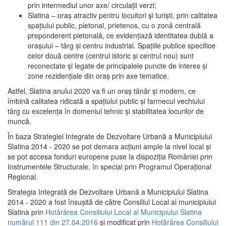
prin intermediul unor axe/ circulații verzi;
Slatina – oraş atractiv pentru locuitori şi turişti, prin calitatea
spaţiului public, pietonal, prietenos, cu o zonă centrală
preponderent pietonală, ce evidenţiază identitatea dublă a
oraşului – târg şi centru industrial. Spaţiile publice specifice
celor două centre (centrul istoric şi centrul nou) sunt
reconectate şi legate de principalele puncte de interes şi
zone rezidenţiale din oraş prin axe tematice.
Astfel, Slatina anului 2020 va fi un oraş tânăr şi modern, ce
îmbină calitatea ridicată a spaţiului public şi farmecul vechiului
târg cu excelenţa în domeniul tehnic şi stabilitatea locurilor de
muncă.
În baza Strategiei Integrate de Dezvoltare Urbană a Municipiului
Slatina 2014 - 2020 se pot demara acţiuni ample la nivel local şi
se pot accesa fonduri europene puse la dispoziţia României prin
Instrumentele Structurale, în special prin Programul Operațional
Regional.
Strategia Integrată de Dezvoltare Urbană a Municipiului Slatina
2014 - 2020 a fost însuşită de către Consiliul Local al municipiului
Slatina prin
Hotărârea Consiliului Local al Municipiului Slatina
numărul 111 din 27.04.2016
și modificat prin
Hotărârea Consiliului