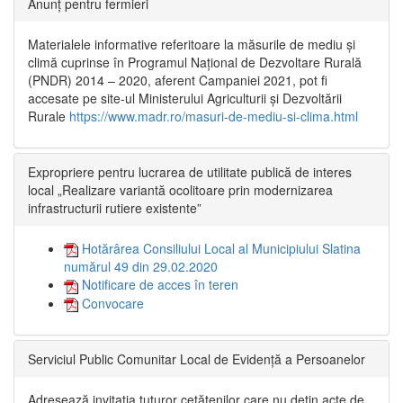
Anunț pentru fermieri
Materialele informative referitoare la măsurile de mediu și
climă cuprinse în Programul Național de Dezvoltare Rurală
(PNDR) 2014 – 2020, aferent Campaniei 2021, pot fi
accesate pe site-ul Ministerului Agriculturii și Dezvoltării
Rurale
https://www.madr.ro/masuri-de-mediu-si-clima.html
Expropriere pentru lucrarea de utilitate publică de interes
local „Realizare variantă ocolitoare prin modernizarea
infrastructurii rutiere existente”
Hotărârea Consiliului Local al Municipiului Slatina
numărul 49 din 29.02.2020
Notificare de acces în teren
Convocare
Serviciul Public Comunitar Local de Evidență a Persoanelor
Adresează invitația tuturor cetățenilor care nu dețin acte de