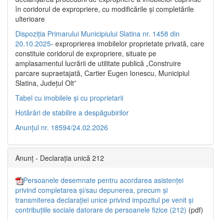
în coridorul de expropriere, cu modificările şi completările
ulterioare
Dispoziția Primarului Municipiului Slatina nr. 1458 din
20.10.2025
- exproprierea imobilelor proprietate privată, care
constituie coridorul de expropriere, situate pe
amplasamentul lucrării de utilitate publică „Construire
parcare supraetajată, Cartier Eugen Ionescu, Municipiul
Slatina, Județul Olt”
Tabel cu imobilele și cu proprietarii
Hotărâri de stabilire a despăgubirilor
Anunțul nr. 18594/24.02.2026
Anunț - Declarația unică 212
Persoanele desemnate pentru acordarea asistenței
privind completarea și/sau depunerea, precum și
transmiterea declarației unice privind impozitul pe venit și
contribuțiile sociale datorare de persoanele fizice (212)
(pdf)