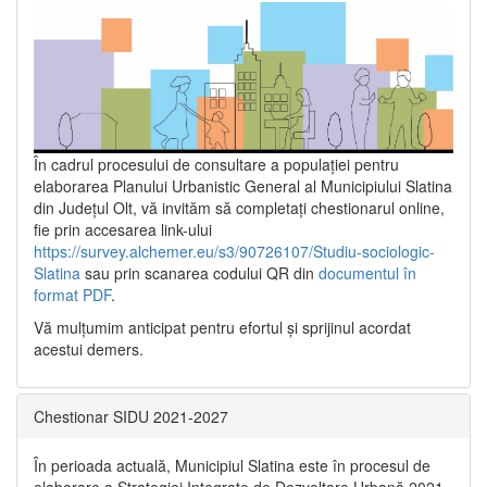
În cadrul procesului de consultare a populaţiei pentru
elaborarea Planului Urbanistic General al Municipiului Slatina
din Județul Olt, vă invităm să completați chestionarul online,
fie prin accesarea link-ului
https://survey.alchemer.eu/s3/90726107/Studiu-sociologic-
Slatina
sau prin scanarea codului QR din
documentul în
format PDF
.
Vă mulţumim anticipat pentru efortul şi sprijinul acordat
acestui demers.
Chestionar SIDU 2021-2027
În perioada actuală, Municipiul Slatina este în procesul de
elaborare a Strategiei Integrate de Dezvoltare Urbană 2021‐