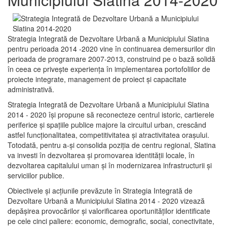
Strategia Integrată de Dezvoltare Urbană a Municipiului Slatina
pentru perioada 2014 -2020 vine în continuarea demersurilor din
perioada de programare 2007-2013, construind pe o bază solidă
în ceea ce priveşte experienţa în implementarea portofoliilor de
proiecte integrate, management de proiect și capacitate
administrativă.
Strategia Integrată de Dezvoltare Urbană a Municipiului Slatina
2014 - 2020 își propune să reconecteze centrul istoric, cartierele
periferice şi spaţiile publice majore la circuitul urban, crescând
astfel funcţionalitatea, competitivitatea şi atractivitatea oraşului.
Totodată, pentru a-şi consolida poziţia de centru regional, Slatina
va investi în dezvoltarea şi promovarea identităţii locale, în
dezvoltarea capitalului uman şi în modernizarea infrastructurii şi
serviciilor publice.
Obiectivele şi acţiunile prevăzute în Strategia Integrată de
Dezvoltare Urbană a Municipiului Slatina 2014 - 2020 vizează
depășirea provocărilor şi valorificarea oportunităţilor identificate
pe cele cinci paliere: economic, demografic, social, conectivitate,