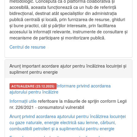
metodologic. Concepută ca o platformă colaborativă și
accesibilă, aceasta funcționează ca un hub de referință
bidirecțional, destinat atât specialiștilor din administrația
publică centrală și locală, prin furnizarea de resurse, ghiduri
și bune practici, cât și părților interesate, prin facilitarea
accesului la informații relevante, instrumente de consultare și
mecanisme de participare și monitorizare publică.
Centrul de resurse
Anunț important acordare ajutor pentru încălzirea locuinței și
supliment pentru energie
Informare privind acordarea
ACTUALIZARE (23.12.2025)
ajutorului pentru încălzire
Informații utile
referitoare la măsurile de sprijin conform Legii
nr. 226/2021 - consumatorul vulnerabil
Anunț privind acordarea ajutorului pentru încălzirea locuinței
cu gaze naturale, energie electrică sau lemne, cărbuni,
combustibili petrolieri și a suplimentului pentru energie