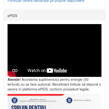
Formular cerere-declarație pe proprie răspundere
ePIDS
Atenție!
Acordarea suplimentului pentru energie (50
lei/lună) nu se face automat. Beneficiarii trebuie să depună o
cerere în platforma ePIDS, conform procedurii legale.