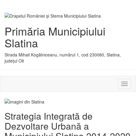
Primăria Municipiului
Slatina
Strada Mihail Kogălniceanu, numărul 1, cod 230080, Slatina,
județul Olt
Activ
sau
dezac
meniu
Strategia Integrată de
Dezvoltare Urbană a
Municipiului Slatina 2014-2020