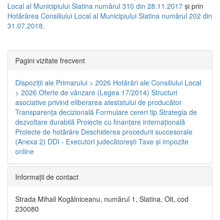
Local al Municipiului Slatina numărul 310 din 28.11.2017
și prin
Hotărârea Consiliului Local al Municipiului Slatina numărul 202 din
31.07.2018
.
Pagini vizitate frecvent
Dispoziţii ale Primarului > 2026
Hotărâri ale Consiliului Local
> 2026
Oferte de vânzare (Legea 17/2014)
Structuri
asociative privind eliberarea atestatului de producător
Transparenţa decizională
Formulare cereri tip
Strategia de
dezvoltare durabilă
Proiecte cu finanţare internaţională
Proiecte de hotărâre
Deschiderea procedurii succesorale
(Anexa 2)
DDI - Executori judecătorești
Taxe şi impozite
online
Informaţii de contact
Strada Mihail Kogălniceanu, numărul 1, Slatina, Olt, cod
230080