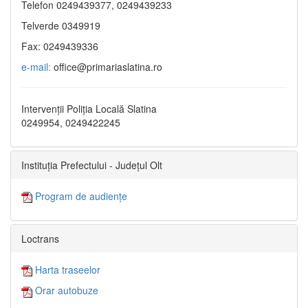
Telefon 0249439377, 0249439233
Telverde 0349919
Fax: 0249439336
e-mail:
office@primariaslatina.ro
Intervenții Poliția Locală Slatina
0249954, 0249422245
Instituția Prefectului - Județul Olt
Program de audiențe
Loctrans
Harta traseelor
Orar autobuze