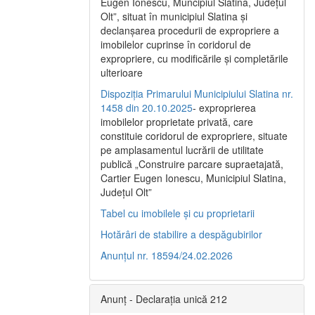
Eugen Ionescu, Muncipiul Slatina, Judeţul
Olt”, situat în municipiul Slatina şi
declanşarea procedurii de expropriere a
imobilelor cuprinse în coridorul de
expropriere, cu modificările şi completările
ulterioare
Dispoziția Primarului Municipiului Slatina nr.
1458 din 20.10.2025
- exproprierea
imobilelor proprietate privată, care
constituie coridorul de expropriere, situate
pe amplasamentul lucrării de utilitate
publică „Construire parcare supraetajată,
Cartier Eugen Ionescu, Municipiul Slatina,
Județul Olt”
Tabel cu imobilele și cu proprietarii
Hotărâri de stabilire a despăgubirilor
Anunțul nr. 18594/24.02.2026
Anunț - Declarația unică 212