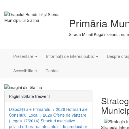
Primăria Muni
Strada Mihail Kogălniceanu, numă
Prezentare
Informații de interes public
Despre ora
Accesibilitate
Contact
Pagini vizitate frecvent
Strateg
Municip
Dispoziţii ale Primarului > 2026
Hotărâri ale
Consiliului Local > 2026
Oferte de vânzare
(Legea 17/2014)
Structuri asociative
privind eliberarea atestatului de producător
Strategia Integ