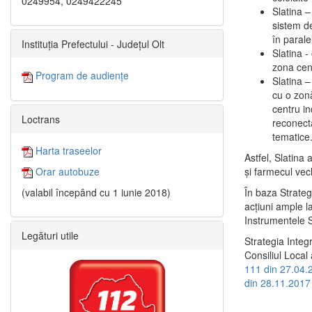
0249954, 0249422245
Slatina –
sistem de
în paralel
Instituția Prefectului - Județul Olt
Slatina -
zona cent
Program de audiențe
Slatina – 
cu o zonă
centru in
Loctrans
reconecta
tematice
Harta traseelor
Astfel, Slatina 
şi farmecul vec
Orar autobuze
În baza Strateg
(valabil începând cu 1 iunie 2018)
acţiuni ample l
Instrumentele S
Legături utile
Strategia Integ
Consiliul Local 
111 din 27.04.
din 28.11.2017