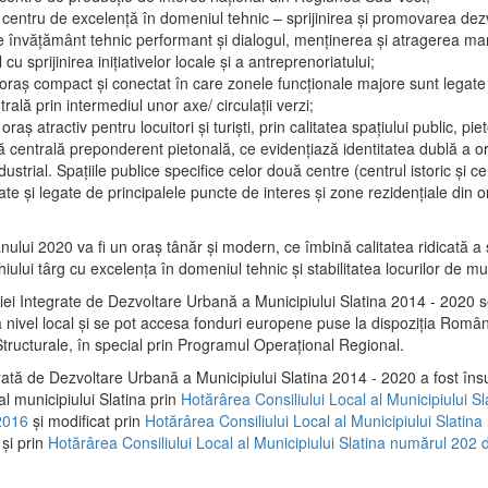
 centru de excelenţă în domeniul tehnic – sprijinirea şi promovarea dezv
 învăţământ tehnic performant şi dialogul, menţinerea şi atragerea maril
 cu sprijinirea iniţiativelor locale şi a antreprenoriatului;
 oraş compact şi conectat în care zonele funcţionale majore sunt legate 
rală prin intermediul unor axe/ circulații verzi;
oraş atractiv pentru locuitori şi turişti, prin calitatea spaţiului public, pi
 centrală preponderent pietonală, ce evidenţiază identitatea dublă a ora
dustrial. Spaţiile publice specifice celor două centre (centrul istoric şi c
te şi legate de principalele puncte de interes şi zone rezidenţiale din o
.
anului 2020 va fi un oraş tânăr şi modern, ce îmbină calitatea ridicată a 
hiului târg cu excelenţa în domeniul tehnic şi stabilitatea locurilor de m
iei Integrate de Dezvoltare Urbană a Municipiului Slatina 2014 - 2020
a nivel local şi se pot accesa fonduri europene puse la dispoziţia Român
tructurale, în special prin Programul Operațional Regional.
rată de Dezvoltare Urbană a Municipiului Slatina 2014 - 2020 a fost îns
al municipiului Slatina prin
Hotărârea Consiliului Local al Municipiului S
2016
și modificat prin
Hotărârea Consiliului Local al Municipiului Slatin
și prin
Hotărârea Consiliului Local al Municipiului Slatina numărul 202