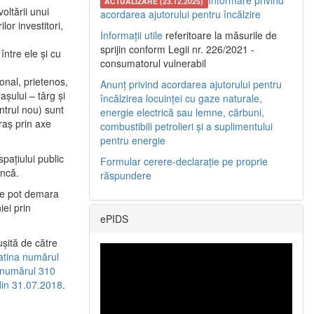
Informare privind
ACTUALIZARE (23.12.2025)
oltării unui
acordarea ajutorului pentru încălzire
or investitori,
Informații utile
referitoare la măsurile de
sprijin conform Legii nr. 226/2021 -
între ele şi cu
consumatorul vulnerabil
etonal, prietenos,
Anunț privind acordarea ajutorului pentru
şului – târg şi
încălzirea locuinței cu gaze naturale,
entrul nou) sunt
energie electrică sau lemne, cărbuni,
raş prin axe
combustibili petrolieri și a suplimentului
pentru energie
spaţiului public
Formular cerere-declarație pe proprie
uncă.
răspundere
 se pot demara
iei prin
ePIDS
uşită de către
latina numărul
a numărul 310
 din 31.07.2018
.