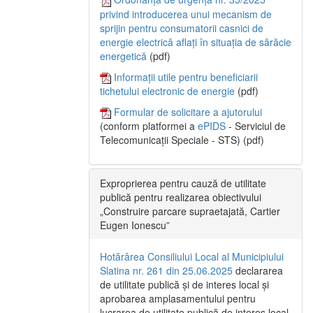
privind introducerea unui mecanism de
sprijin pentru consumatorii casnici de
energie electrică aflați în situația de sărăcie
energetică
(pdf)
Informații utile pentru beneficiarii
tichetului electronic de energie
(pdf)
Formular de solicitare a ajutorului
(conform platformei a
ePIDS
- Serviciul de
Telecomunicații Speciale - STS) (pdf)
Exproprierea pentru cauză de utilitate
publică pentru realizarea obiectivului
„Construire parcare supraetajată, Cartier
Eugen Ionescu”
Hotărârea Consiliului Local al Municipiului
Slatina nr. 261 din 25.06.2025
declararea
de utilitate publică și de interes local și
aprobarea amplasamentului pentru
lucrarea de utilitate publică de interes local