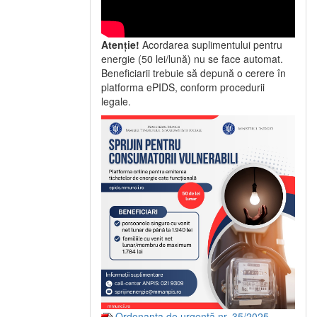
Atenție!
Acordarea suplimentului pentru
energie (50 lei/lună) nu se face automat.
Beneficiarii trebuie să depună o cerere în
platforma ePIDS, conform procedurii
legale.
Ordonanța de urgență nr. 35/2025