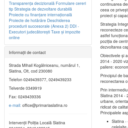
Transparenţa decizională
Formulare cereri
continuarea de
tip
Strategia de dezvoltare durabilă
ceea ce priveşt
Proiecte cu finanţare internaţională
proiect și capac
Proiecte de hotărâre
Deschiderea
Strategia Integ
procedurii succesorale (Anexa 2)
DDI -
reconecteze cent
Executori judecătorești
Taxe şi impozite
astfel funcţiona
online
poziţia de centr
dezvoltarea capi
Informaţii de contact
Obiectivele şi 
2014 - 2020 vize
Strada Mihail Kogălniceanu, numărul 1,
paliere: econom
Slatina, Olt, cod 230080
Principiul de b
Telefon 0249439377, 0249439233
reconectarea ora
Telverde 0349919
Prin intermediu
Slatina 2014 - 
Fax: 0249439336
urbane, orientat
e-mail:
office@primariaslatina.ro
ridicat de calit
Principalele as
Slatina -
Intervenții Poliția Locală Slatina
celelalte