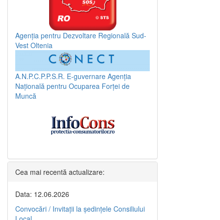
Agenția pentru Dezvoltare Regională Sud-
Vest Oltenia
A.N.P.C.P.P.S.R.
E-guvernare
Agenția
Națională pentru Ocuparea Forței de
Muncă
Cea mai recentă actualizare:
Data: 12.06.2026
Convocări / Invitaţii la şedinţele Consiliului
Local