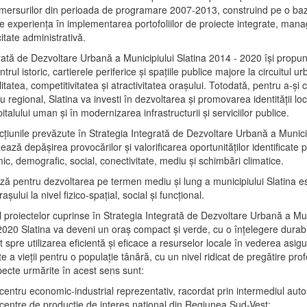
mersurilor din perioada de programare 2007-2013, construind pe o baz
e experienţa în implementarea portofoliilor de proiecte integrate, ma
itate administrativă.
rată de Dezvoltare Urbană a Municipiului Slatina 2014 - 2020 își propu
rul istoric, cartierele periferice şi spaţiile publice majore la circuitul 
litatea, competitivitatea şi atractivitatea oraşului. Totodată, pentru a-şi 
u regional, Slatina va investi în dezvoltarea şi promovarea identităţii loc
talului uman şi în modernizarea infrastructurii şi serviciilor publice.
acţiunile prevăzute în Strategia Integrată de Dezvoltare Urbană a Municip
ază depășirea provocărilor şi valorificarea oportunităţilor identificate p
ic, demografic, social, conectivitate, mediu şi schimbări climatice.
ază pentru dezvoltarea pe termen mediu şi lung a municipiului Slatina e
şului la nivel fizico-spaţial, social şi funcţional.
l proiectelor cuprinse în Strategia Integrată de Dezvoltare Urbană a Mun
2020 Slatina va deveni un oraş compact şi verde, cu o înţelegere durabil
 spre utilizarea eficientă şi eficace a resurselor locale în vederea asigur
ate a vieţii pentru o populaţie tânără, cu un nivel ridicat de pregătire pro
pecte urmărite în acest sens sunt:
 centru economic-industrial reprezentativ, racordat prin intermediul autos
 centre de producţie de interes naţional din Regiunea Sud-Vest;