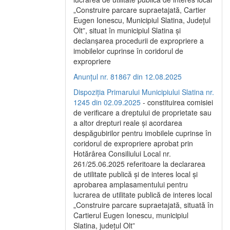
„Construire parcare supraetajată, Cartier
Eugen Ionescu, Municipiul Slatina, Județul
Olt”, situat în municipiul Slatina și
declanșarea procedurii de expropriere a
imobilelor cuprinse în coridorul de
expropriere
Anunțul nr. 81867 din 12.08.2025
Dispoziția Primarului Municipiului Slatina nr.
1245 din 02.09.2025
- constituirea comisiei
de verificare a dreptului de proprietate sau
a altor drepturi reale și acordarea
despăgubirilor pentru imobilele cuprinse în
coridorul de expropriere aprobat prin
Hotărârea Consiliului Local nr.
261/25.06.2025 referitoare la declararea
de utilitate publică și de interes local și
aprobarea amplasamentului pentru
lucrarea de utilitate publică de interes local
„Construire parcare supraetajată, situată în
Cartierul Eugen Ionescu, municipiul
Slatina, județul Olt”