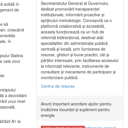
Secretariatului General al Guvernului,
ă solidă în
dedicat promovării transparenței
nagement de
instituționale, informării proactive și
sprijinului metodologic. Concepută ca o
ne să
platformă colaborativă și accesibilă,
urban, crescând
aceasta funcționează ca un hub de
consolida
referință bidirecțional, destinat atât
ale, în
specialiștilor din administrația publică
centrală și locală, prin furnizarea de
resurse, ghiduri și bune practici, cât și
iului Slatina
părților interesate, prin facilitarea accesului
e cele cinci
la informații relevante, instrumente de
consultare și mecanisme de participare și
ste
monitorizare publică.
Centrul de resurse
icipiului
ă a dezvoltării
ării unui nivel
Anunț important acordare ajutor pentru
fesională.
încălzirea locuinței și supliment pentru
energie
trăzii A1 la