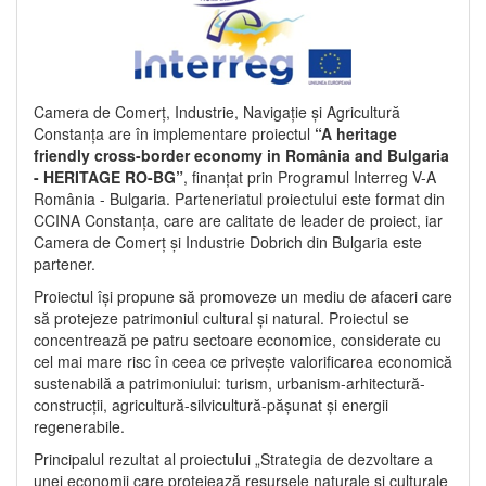
Camera de Comerț, Industrie, Navigație și Agricultură
Constanța are în implementare proiectul
“A heritage
friendly cross-border economy in România and Bulgaria
- HERITAGE RO-BG”
, finanțat prin Programul Interreg V-A
România - Bulgaria. Parteneriatul proiectului este format din
CCINA Constanța, care are calitate de leader de proiect, iar
Camera de Comerț și Industrie Dobrich din Bulgaria este
partener.
Proiectul își propune să promoveze un mediu de afaceri care
să protejeze patrimoniul cultural și natural. Proiectul se
concentrează pe patru sectoare economice, considerate cu
cel mai mare risc în ceea ce privește valorificarea economică
sustenabilă a patrimoniului: turism, urbanism-arhitectură-
construcții, agricultură-silvicultură-pășunat și energii
regenerabile.
Principalul rezultat al proiectului „Strategia de dezvoltare a
unei economii care protejează resursele naturale și culturale