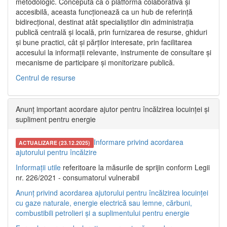
metodologic. Concepută ca o platformă colaborativă și
accesibilă, aceasta funcționează ca un hub de referință
bidirecțional, destinat atât specialiștilor din administrația
publică centrală și locală, prin furnizarea de resurse, ghiduri
și bune practici, cât și părților interesate, prin facilitarea
accesului la informații relevante, instrumente de consultare și
mecanisme de participare și monitorizare publică.
Centrul de resurse
Anunț important acordare ajutor pentru încălzirea locuinței și
supliment pentru energie
Informare privind acordarea
ACTUALIZARE (23.12.2025)
ajutorului pentru încălzire
Informații utile
referitoare la măsurile de sprijin conform Legii
nr. 226/2021 - consumatorul vulnerabil
Anunț privind acordarea ajutorului pentru încălzirea locuinței
cu gaze naturale, energie electrică sau lemne, cărbuni,
combustibili petrolieri și a suplimentului pentru energie