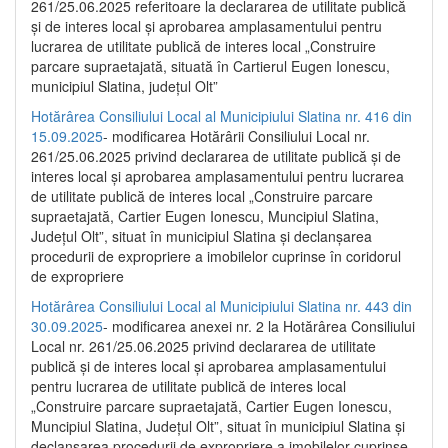
261/25.06.2025 referitoare la declararea de utilitate publică
și de interes local și aprobarea amplasamentului pentru
lucrarea de utilitate publică de interes local „Construire
parcare supraetajată, situată în Cartierul Eugen Ionescu,
municipiul Slatina, județul Olt”
Hotărârea Consiliului Local al Municipiului Slatina nr. 416 din
15.09.2025
- modificarea Hotărârii Consiliului Local nr.
261/25.06.2025 privind declararea de utilitate publică și de
interes local și aprobarea amplasamentului pentru lucrarea
de utilitate publică de interes local „Construire parcare
supraetajată, Cartier Eugen Ionescu, Muncipiul Slatina,
Județul Olt”, situat în municipiul Slatina și declanșarea
procedurii de expropriere a imobilelor cuprinse în coridorul
de expropriere
Hotărârea Consiliului Local al Municipiului Slatina nr. 443 din
30.09.2025
- modificarea anexei nr. 2 la Hotărârea Consiliului
Local nr. 261/25.06.2025 privind declararea de utilitate
publică şi de interes local şi aprobarea amplasamentului
pentru lucrarea de utilitate publică de interes local
„Construire parcare supraetajată, Cartier Eugen Ionescu,
Muncipiul Slatina, Judeţul Olt”, situat în municipiul Slatina şi
declanşarea procedurii de expropriere a imobilelor cuprinse