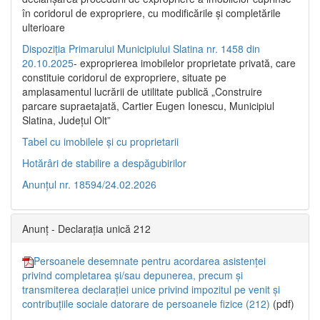
în coridorul de expropriere, cu modificările şi completările
ulterioare
Dispoziția Primarului Municipiului Slatina nr. 1458 din
20.10.2025
- exproprierea imobilelor proprietate privată, care
constituie coridorul de expropriere, situate pe
amplasamentul lucrării de utilitate publică „Construire
parcare supraetajată, Cartier Eugen Ionescu, Municipiul
Slatina, Județul Olt”
Tabel cu imobilele și cu proprietarii
Hotărâri de stabilire a despăgubirilor
Anunțul nr. 18594/24.02.2026
Anunț - Declarația unică 212
Persoanele desemnate pentru acordarea asistenței
privind completarea și/sau depunerea, precum și
transmiterea declarației unice privind impozitul pe venit și
contribuțiile sociale datorare de persoanele fizice (212)
(pdf)