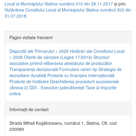
Local al Municipiului Slatina numărul 310 din 28.11.2017
și prin
Hotărârea Consiliului Local al Municipiului Slatina numărul 202 din
31.07.2018
.
Pagini vizitate frecvent
Dispoziţii ale Primarului > 2026
Hotărâri ale Consiliului Local
> 2026
Oferte de vânzare (Legea 17/2014)
Structuri
asociative privind eliberarea atestatului de producător
Transparenţa decizională
Formulare cereri tip
Strategia de
dezvoltare durabilă
Proiecte cu finanţare internaţională
Proiecte de hotărâre
Deschiderea procedurii succesorale
(Anexa 2)
DDI - Executori judecătorești
Taxe şi impozite
online
Informaţii de contact
Strada Mihail Kogălniceanu, numărul 1, Slatina, Olt, cod
230080