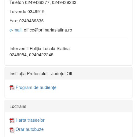
Telefon 0249439377, 0249439233
Telverde 0349919
Fax: 0249439336
e-mail:
office@primariaslatina.ro
Intervenții Poliția Locală Slatina
0249954, 0249422245
Instituția Prefectului - Județul Olt
Program de audiențe
Loctrans
Harta traseelor
Orar autobuze