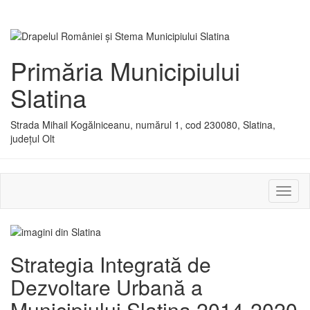
Primăria Municipiului
Slatina
Strada Mihail Kogălniceanu, numărul 1, cod 230080, Slatina,
județul Olt
Activ
sau
dezac
meniu
Strategia Integrată de
Dezvoltare Urbană a
Municipiului Slatina 2014-2020