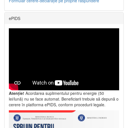
Formular cerere-declarație pe proprie răspundere
ePIDS
Atenție!
Acordarea suplimentului pentru energie (50
lei/lună) nu se face automat. Beneficiarii trebuie să depună o
cerere în platforma ePIDS, conform procedurii legale.