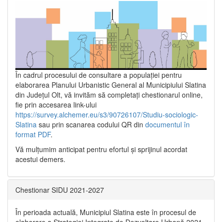
În cadrul procesului de consultare a populaţiei pentru
elaborarea Planului Urbanistic General al Municipiului Slatina
din Județul Olt, vă invităm să completați chestionarul online,
fie prin accesarea link-ului
https://survey.alchemer.eu/s3/90726107/Studiu-sociologic-
Slatina
sau prin scanarea codului QR din
documentul în
format PDF
.
Vă mulţumim anticipat pentru efortul şi sprijinul acordat
acestui demers.
Chestionar SIDU 2021-2027
În perioada actuală, Municipiul Slatina este în procesul de
elaborare a Strategiei Integrate de Dezvoltare Urbană 2021‐