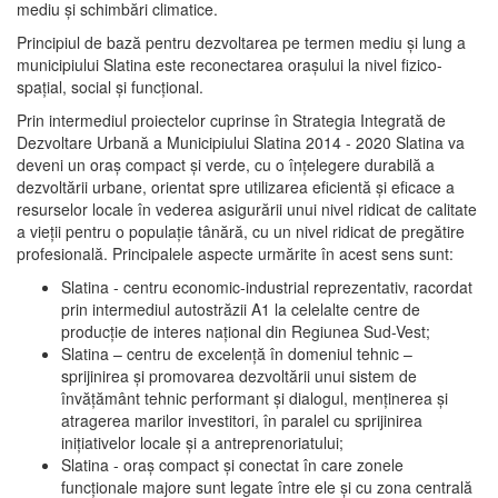
mediu şi schimbări climatice.
Principiul de bază pentru dezvoltarea pe termen mediu şi lung a
municipiului Slatina este reconectarea oraşului la nivel fizico-
spaţial, social şi funcţional.
Prin intermediul proiectelor cuprinse în Strategia Integrată de
Dezvoltare Urbană a Municipiului Slatina 2014 - 2020 Slatina va
deveni un oraş compact şi verde, cu o înţelegere durabilă a
dezvoltării urbane, orientat spre utilizarea eficientă şi eficace a
resurselor locale în vederea asigurării unui nivel ridicat de calitate
a vieţii pentru o populaţie tânără, cu un nivel ridicat de pregătire
profesională. Principalele aspecte urmărite în acest sens sunt:
Slatina - centru economic-industrial reprezentativ, racordat
prin intermediul autostrăzii A1 la celelalte centre de
producţie de interes naţional din Regiunea Sud-Vest;
Slatina – centru de excelenţă în domeniul tehnic –
sprijinirea şi promovarea dezvoltării unui sistem de
învăţământ tehnic performant şi dialogul, menţinerea şi
atragerea marilor investitori, în paralel cu sprijinirea
iniţiativelor locale şi a antreprenoriatului;
Slatina - oraş compact şi conectat în care zonele
funcţionale majore sunt legate între ele şi cu zona centrală