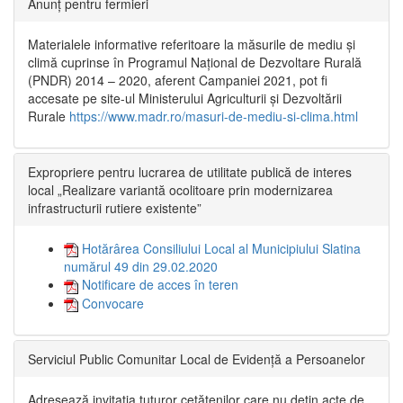
Anunț pentru fermieri
Materialele informative referitoare la măsurile de mediu și
climă cuprinse în Programul Național de Dezvoltare Rurală
(PNDR) 2014 – 2020, aferent Campaniei 2021, pot fi
accesate pe site-ul Ministerului Agriculturii și Dezvoltării
Rurale
https://www.madr.ro/masuri-de-mediu-si-clima.html
Expropriere pentru lucrarea de utilitate publică de interes
local „Realizare variantă ocolitoare prin modernizarea
infrastructurii rutiere existente”
Hotărârea Consiliului Local al Municipiului Slatina
numărul 49 din 29.02.2020
Notificare de acces în teren
Convocare
Serviciul Public Comunitar Local de Evidență a Persoanelor
Adresează invitația tuturor cetățenilor care nu dețin acte de