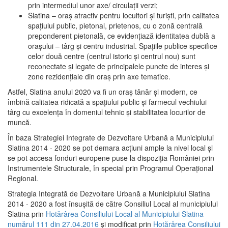
prin intermediul unor axe/ circulații verzi;
Slatina – oraş atractiv pentru locuitori şi turişti, prin calitatea
spaţiului public, pietonal, prietenos, cu o zonă centrală
preponderent pietonală, ce evidenţiază identitatea dublă a
oraşului – târg şi centru industrial. Spaţiile publice specifice
celor două centre (centrul istoric şi centrul nou) sunt
reconectate şi legate de principalele puncte de interes şi
zone rezidenţiale din oraş prin axe tematice.
Astfel, Slatina anului 2020 va fi un oraş tânăr şi modern, ce
îmbină calitatea ridicată a spaţiului public şi farmecul vechiului
târg cu excelenţa în domeniul tehnic şi stabilitatea locurilor de
muncă.
În baza Strategiei Integrate de Dezvoltare Urbană a Municipiului
Slatina 2014 - 2020 se pot demara acţiuni ample la nivel local şi
se pot accesa fonduri europene puse la dispoziţia României prin
Instrumentele Structurale, în special prin Programul Operațional
Regional.
Strategia Integrată de Dezvoltare Urbană a Municipiului Slatina
2014 - 2020 a fost însuşită de către Consiliul Local al municipiului
Slatina prin
Hotărârea Consiliului Local al Municipiului Slatina
numărul 111 din 27.04.2016
și modificat prin
Hotărârea Consiliului