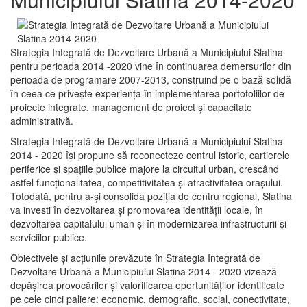
Strategia Integrată de Dezvoltare Urbană a Municipiului Slatina
pentru perioada 2014 -2020 vine în continuarea demersurilor din
perioada de programare 2007-2013, construind pe o bază solidă
în ceea ce priveşte experienţa în implementarea portofoliilor de
proiecte integrate, management de proiect și capacitate
administrativă.
Strategia Integrată de Dezvoltare Urbană a Municipiului Slatina
2014 - 2020 își propune să reconecteze centrul istoric, cartierele
periferice şi spaţiile publice majore la circuitul urban, crescând
astfel funcţionalitatea, competitivitatea şi atractivitatea oraşului.
Totodată, pentru a-şi consolida poziţia de centru regional, Slatina
va investi în dezvoltarea şi promovarea identităţii locale, în
dezvoltarea capitalului uman şi în modernizarea infrastructurii şi
serviciilor publice.
Obiectivele şi acţiunile prevăzute în Strategia Integrată de
Dezvoltare Urbană a Municipiului Slatina 2014 - 2020 vizează
depășirea provocărilor şi valorificarea oportunităţilor identificate
pe cele cinci paliere: economic, demografic, social, conectivitate,