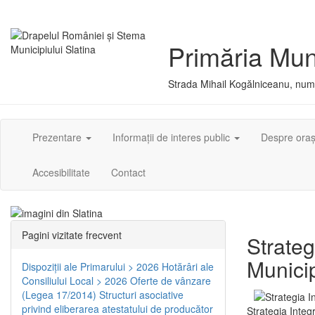
Primăria Muni
Strada Mihail Kogălniceanu, numă
Prezentare
Informații de interes public
Despre ora
Accesibilitate
Contact
Pagini vizitate frecvent
Strateg
Municip
Dispoziţii ale Primarului > 2026
Hotărâri ale
Consiliului Local > 2026
Oferte de vânzare
(Legea 17/2014)
Structuri asociative
privind eliberarea atestatului de producător
Strategia Integ