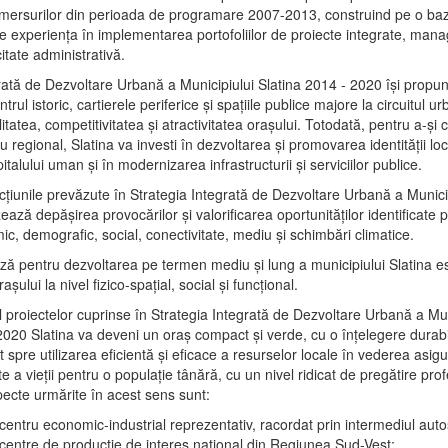
mersurilor din perioada de programare 2007-2013, construind pe o baz
e experienţa în implementarea portofoliilor de proiecte integrate, ma
itate administrativă.
rată de Dezvoltare Urbană a Municipiului Slatina 2014 - 2020 își propu
rul istoric, cartierele periferice şi spaţiile publice majore la circuitul 
litatea, competitivitatea şi atractivitatea oraşului. Totodată, pentru a-şi 
u regional, Slatina va investi în dezvoltarea şi promovarea identităţii loc
talului uman şi în modernizarea infrastructurii şi serviciilor publice.
acţiunile prevăzute în Strategia Integrată de Dezvoltare Urbană a Municip
ază depășirea provocărilor şi valorificarea oportunităţilor identificate p
ic, demografic, social, conectivitate, mediu şi schimbări climatice.
ază pentru dezvoltarea pe termen mediu şi lung a municipiului Slatina e
şului la nivel fizico-spaţial, social şi funcţional.
l proiectelor cuprinse în Strategia Integrată de Dezvoltare Urbană a Mun
2020 Slatina va deveni un oraş compact şi verde, cu o înţelegere durabil
 spre utilizarea eficientă şi eficace a resurselor locale în vederea asigur
ate a vieţii pentru o populaţie tânără, cu un nivel ridicat de pregătire pro
pecte urmărite în acest sens sunt:
 centru economic-industrial reprezentativ, racordat prin intermediul autos
 centre de producţie de interes naţional din Regiunea Sud-Vest;