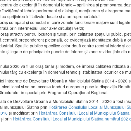
 centru de excelenţă în domeniul tehnic – sprijinirea şi promovarea dezv
 învăţământ tehnic performant şi dialogul, menţinerea şi atragerea maril
 cu sprijinirea iniţiativelor locale şi a antreprenoriatului;
 oraş compact şi conectat în care zonele funcţionale majore sunt legate 
rală prin intermediul unor axe/ circulații verzi;
oraş atractiv pentru locuitori şi turişti, prin calitatea spaţiului public, pi
 centrală preponderent pietonală, ce evidenţiază identitatea dublă a ora
dustrial. Spaţiile publice specifice celor două centre (centrul istoric şi c
te şi legate de principalele puncte de interes şi zone rezidenţiale din o
.
anului 2020 va fi un oraş tânăr şi modern, ce îmbină calitatea ridicată a 
hiului târg cu excelenţa în domeniul tehnic şi stabilitatea locurilor de m
iei Integrate de Dezvoltare Urbană a Municipiului Slatina 2014 - 2020
a nivel local şi se pot accesa fonduri europene puse la dispoziţia Român
tructurale, în special prin Programul Operațional Regional.
rată de Dezvoltare Urbană a Municipiului Slatina 2014 - 2020 a fost îns
al municipiului Slatina prin
Hotărârea Consiliului Local al Municipiului S
2016
și modificat prin
Hotărârea Consiliului Local al Municipiului Slatin
și prin
Hotărârea Consiliului Local al Municipiului Slatina numărul 202