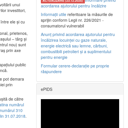
Informare privind
ACTUALIZARE (23.12.2025)
oltării unui
acordarea ajutorului pentru încălzire
or investitori,
Informații utile
referitoare la măsurile de
sprijin conform Legii nr. 226/2021 -
între ele şi cu
consumatorul vulnerabil
etonal, prietenos,
Anunț privind acordarea ajutorului pentru
şului – târg şi
încălzirea locuinței cu gaze naturale,
entrul nou) sunt
energie electrică sau lemne, cărbuni,
raş prin axe
combustibili petrolieri și a suplimentului
pentru energie
spaţiului public
Formular cerere-declarație pe proprie
uncă.
răspundere
 se pot demara
iei prin
ePIDS
uşită de către
latina numărul
a numărul 310
 din 31.07.2018
.