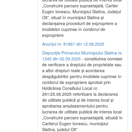
„Construire parcare supraetajată, Cartier
Eugen Ionescu, Municipiul Slatina, Județul
Olt”, situat în municipiul Slatina și
declanșarea procedurii de expropriere a
imobilelor cuprinse în coridorul de
expropriere
Anunțul nr. 81867 din 12.08.2025
Dispoziția Primarului Municipiului Slatina nr.
1245 din 02.09.2025
- constituirea comisiei
de verificare a dreptului de proprietate sau
a altor drepturi reale și acordarea
despăgubirilor pentru imobilele cuprinse în
coridorul de expropriere aprobat prin
Hotărârea Consiliului Local nr.
261/25.06.2025 referitoare la declararea
de utilitate publică și de interes local și
aprobarea amplasamentului pentru
lucrarea de utilitate publică de interes local
„Construire parcare supraetajată, situată în
Cartierul Eugen Ionescu, municipiul
Slatina, județul Olt”