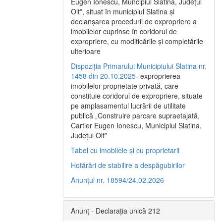
Eugen Ionescu, Muncipiul Slatina, Judeţul
Olt”, situat în municipiul Slatina şi
declanşarea procedurii de expropriere a
imobilelor cuprinse în coridorul de
expropriere, cu modificările şi completările
ulterioare
Dispoziția Primarului Municipiului Slatina nr.
1458 din 20.10.2025
- exproprierea
imobilelor proprietate privată, care
constituie coridorul de expropriere, situate
pe amplasamentul lucrării de utilitate
publică „Construire parcare supraetajată,
Cartier Eugen Ionescu, Municipiul Slatina,
Județul Olt”
Tabel cu imobilele și cu proprietarii
Hotărâri de stabilire a despăgubirilor
Anunțul nr. 18594/24.02.2026
Anunț - Declarația unică 212