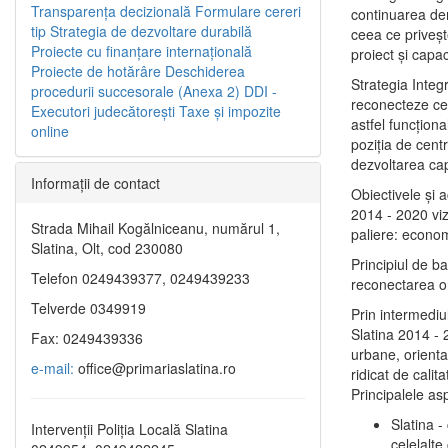
Transparenţa decizională
Formulare cereri
continuarea de
tip
Strategia de dezvoltare durabilă
ceea ce priveşt
Proiecte cu finanţare internaţională
proiect și capac
Proiecte de hotărâre
Deschiderea
Strategia Integ
procedurii succesorale (Anexa 2)
DDI -
reconecteze cent
Executori judecătorești
Taxe şi impozite
astfel funcţiona
online
poziţia de centr
dezvoltarea capi
Informaţii de contact
Obiectivele şi 
2014 - 2020 vize
Strada Mihail Kogălniceanu, numărul 1,
paliere: econom
Slatina, Olt, cod 230080
Principiul de b
Telefon 0249439377, 0249439233
reconectarea ora
Telverde 0349919
Prin intermediu
Slatina 2014 - 
Fax: 0249439336
urbane, orientat
e-mail:
office@primariaslatina.ro
ridicat de calit
Principalele as
Slatina -
Intervenții Poliția Locală Slatina
celelalte