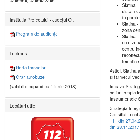
0249954, 0249422245
Slatina –
sistem de
în paralel
Instituția Prefectului - Județul Olt
Slatina -
zona cent
Program de audiențe
Slatina – 
cu o zonă
centru in
Loctrans
reconecta
tematice
Harta traseelor
Astfel, Slatina 
şi farmecul vec
Orar autobuze
În baza Strateg
(valabil începând cu 1 iunie 2018)
acţiuni ample l
Instrumentele S
Legături utile
Strategia Integ
Consiliul Local 
111 din 27.04.
din 28.11.2017