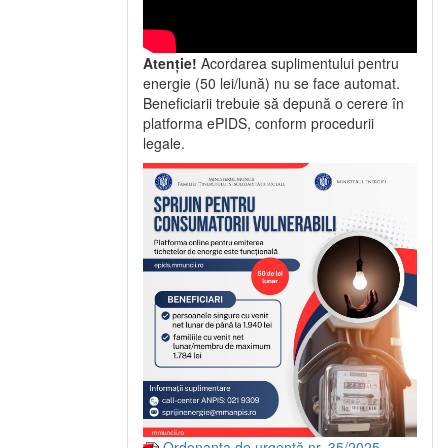
Atenție!
Acordarea suplimentului pentru
energie (50 lei/lună) nu se face automat.
Beneficiarii trebuie să depună o cerere în
platforma ePIDS, conform procedurii
legale.
Ordonanța de urgență nr. 35/2025