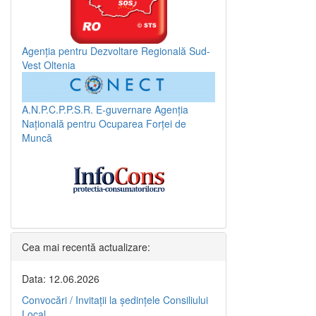
Agenția pentru Dezvoltare Regională Sud-
Vest Oltenia
A.N.P.C.P.P.S.R.
E-guvernare
Agenția
Națională pentru Ocuparea Forței de
Muncă
Cea mai recentă actualizare:
Data: 12.06.2026
Convocări / Invitaţii la şedinţele Consiliului
Local