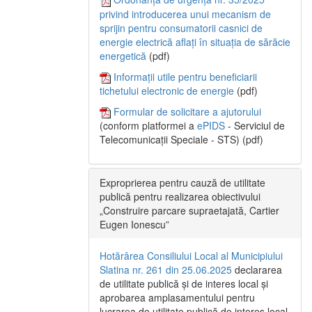
privind introducerea unui mecanism de
sprijin pentru consumatorii casnici de
energie electrică aflați în situația de sărăcie
energetică
(pdf)
Informații utile pentru beneficiarii
tichetului electronic de energie
(pdf)
Formular de solicitare a ajutorului
(conform platformei a
ePIDS
- Serviciul de
Telecomunicații Speciale - STS) (pdf)
Exproprierea pentru cauză de utilitate
publică pentru realizarea obiectivului
„Construire parcare supraetajată, Cartier
Eugen Ionescu”
Hotărârea Consiliului Local al Municipiului
Slatina nr. 261 din 25.06.2025
declararea
de utilitate publică și de interes local și
aprobarea amplasamentului pentru
lucrarea de utilitate publică de interes local