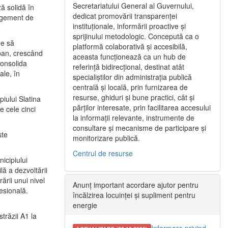
Secretariatului General al Guvernului,
ă solidă în
dedicat promovării transparenței
nagement de
instituționale, informării proactive și
sprijinului metodologic. Concepută ca o
ne să
platformă colaborativă și accesibilă,
urban, crescând
aceasta funcționează ca un hub de
consolida
referință bidirecțional, destinat atât
ale, în
specialiștilor din administrația publică
centrală și locală, prin furnizarea de
resurse, ghiduri și bune practici, cât și
iului Slatina
părților interesate, prin facilitarea accesului
e cele cinci
la informații relevante, instrumente de
consultare și mecanisme de participare și
ste
monitorizare publică.
Centrul de resurse
icipiului
ă a dezvoltării
ării unui nivel
Anunț important acordare ajutor pentru
fesională.
încălzirea locuinței și supliment pentru
energie
trăzii A1 la