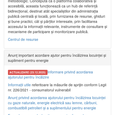
metodologic. Concepută ca o platformă colaborativă și
accesibilă, aceasta funcționează ca un hub de referință
bidirecțional, destinat atât specialiștilor din administrația
publică centrală și locală, prin furnizarea de resurse, ghiduri
și bune practici, cât și părților interesate, prin facilitarea
accesului la informații relevante, instrumente de consultare și
mecanisme de participare și monitorizare publică.
Centrul de resurse
Anunț important acordare ajutor pentru încălzirea locuinței și
supliment pentru energie
Informare privind acordarea
ACTUALIZARE (23.12.2025)
ajutorului pentru încălzire
Informații utile
referitoare la măsurile de sprijin conform Legii
nr. 226/2021 - consumatorul vulnerabil
Anunț privind acordarea ajutorului pentru încălzirea locuinței
cu gaze naturale, energie electrică sau lemne, cărbuni,
combustibili petrolieri și a suplimentului pentru energie