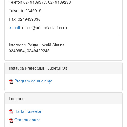
Telefon 0249439377, 0249439233
Telverde 0349919
Fax: 0249439336
e-mail:
office@primariaslatina.ro
Intervenții Poliția Locală Slatina
0249954, 0249422245
Instituția Prefectului - Județul Olt
Program de audiențe
Loctrans
Harta traseelor
Orar autobuze