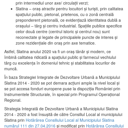
prin intermediul unor axe/ circulații verzi;
Slatina – oraş atractiv pentru locuitori şi turişti, prin calitatea
spaţiului public, pietonal, prietenos, cu o zonă centrală
preponderent pietonală, ce evidenţiază identitatea dublă a
oraşului – târg şi centru industrial. Spaţiile publice specifice
celor două centre (centrul istoric şi centrul nou) sunt
reconectate şi legate de principalele puncte de interes şi
zone rezidenţiale din oraş prin axe tematice.
Astfel, Slatina anului 2020 va fi un oraş tânăr şi modern, ce
îmbină calitatea ridicată a spaţiului public şi farmecul vechiului
târg cu excelenţa în domeniul tehnic şi stabilitatea locurilor de
muncă.
În baza Strategiei Integrate de Dezvoltare Urbană a Municipiului
Slatina 2014 - 2020 se pot demara acţiuni ample la nivel local şi
se pot accesa fonduri europene puse la dispoziţia României prin
Instrumentele Structurale, în special prin Programul Operațional
Regional.
Strategia Integrată de Dezvoltare Urbană a Municipiului Slatina
2014 - 2020 a fost însuşită de către Consiliul Local al municipiului
Slatina prin
Hotărârea Consiliului Local al Municipiului Slatina
numărul 111 din 27.04.2016
și modificat prin
Hotărârea Consiliului