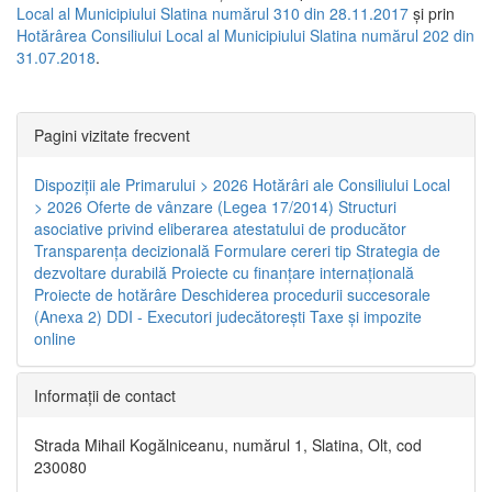
Local al Municipiului Slatina numărul 310 din 28.11.2017
și prin
Hotărârea Consiliului Local al Municipiului Slatina numărul 202 din
31.07.2018
.
Pagini vizitate frecvent
Dispoziţii ale Primarului > 2026
Hotărâri ale Consiliului Local
> 2026
Oferte de vânzare (Legea 17/2014)
Structuri
asociative privind eliberarea atestatului de producător
Transparenţa decizională
Formulare cereri tip
Strategia de
dezvoltare durabilă
Proiecte cu finanţare internaţională
Proiecte de hotărâre
Deschiderea procedurii succesorale
(Anexa 2)
DDI - Executori judecătorești
Taxe şi impozite
online
Informaţii de contact
Strada Mihail Kogălniceanu, numărul 1, Slatina, Olt, cod
230080