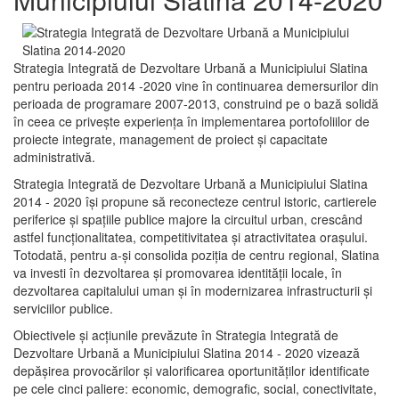
Strategia Integrată de Dezvoltare Urbană a Municipiului Slatina
pentru perioada 2014 -2020 vine în continuarea demersurilor din
perioada de programare 2007-2013, construind pe o bază solidă
în ceea ce priveşte experienţa în implementarea portofoliilor de
proiecte integrate, management de proiect și capacitate
administrativă.
Strategia Integrată de Dezvoltare Urbană a Municipiului Slatina
2014 - 2020 își propune să reconecteze centrul istoric, cartierele
periferice şi spaţiile publice majore la circuitul urban, crescând
astfel funcţionalitatea, competitivitatea şi atractivitatea oraşului.
Totodată, pentru a-şi consolida poziţia de centru regional, Slatina
va investi în dezvoltarea şi promovarea identităţii locale, în
dezvoltarea capitalului uman şi în modernizarea infrastructurii şi
serviciilor publice.
Obiectivele şi acţiunile prevăzute în Strategia Integrată de
Dezvoltare Urbană a Municipiului Slatina 2014 - 2020 vizează
depășirea provocărilor şi valorificarea oportunităţilor identificate
pe cele cinci paliere: economic, demografic, social, conectivitate,