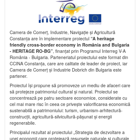
Camera de Comerț, Industrie, Navigație și Agricultură
Constanța are în implementare proiectul
“A heritage
friendly cross-border economy in România and Bulgaria
- HERITAGE RO-BG”
, finanțat prin Programul Interreg V-A
România - Bulgaria. Parteneriatul proiectului este format din
CCINA Constanța, care are calitate de leader de proiect, iar
Camera de Comerț și Industrie Dobrich din Bulgaria este
partener.
Proiectul își propune să promoveze un mediu de afaceri care
să protejeze patrimoniul cultural și natural. Proiectul se
concentrează pe patru sectoare economice, considerate cu
cel mai mare risc în ceea ce privește valorificarea economică
sustenabilă a patrimoniului: turism, urbanism-arhitectură-
construcții, agricultură-silvicultură-pășunat și energii
regenerabile.
Principalul rezultat al proiectului „Strategia de dezvoltare a
unei economii care protejează resursele naturale și culturale