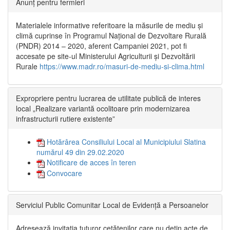
Anunț pentru fermieri
Materialele informative referitoare la măsurile de mediu și
climă cuprinse în Programul Național de Dezvoltare Rurală
(PNDR) 2014 – 2020, aferent Campaniei 2021, pot fi
accesate pe site-ul Ministerului Agriculturii și Dezvoltării
Rurale
https://www.madr.ro/masuri-de-mediu-si-clima.html
Expropriere pentru lucrarea de utilitate publică de interes
local „Realizare variantă ocolitoare prin modernizarea
infrastructurii rutiere existente”
Hotărârea Consiliului Local al Municipiului Slatina
numărul 49 din 29.02.2020
Notificare de acces în teren
Convocare
Serviciul Public Comunitar Local de Evidență a Persoanelor
Adresează invitația tuturor cetățenilor care nu dețin acte de