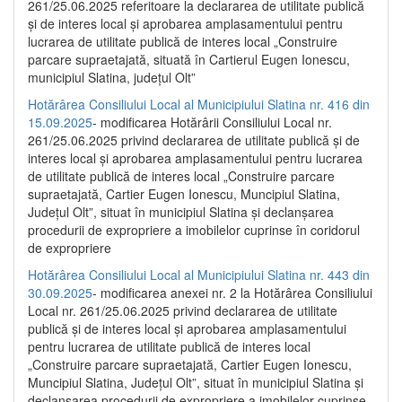
261/25.06.2025 referitoare la declararea de utilitate publică
și de interes local și aprobarea amplasamentului pentru
lucrarea de utilitate publică de interes local „Construire
parcare supraetajată, situată în Cartierul Eugen Ionescu,
municipiul Slatina, județul Olt”
Hotărârea Consiliului Local al Municipiului Slatina nr. 416 din
15.09.2025
- modificarea Hotărârii Consiliului Local nr.
261/25.06.2025 privind declararea de utilitate publică și de
interes local și aprobarea amplasamentului pentru lucrarea
de utilitate publică de interes local „Construire parcare
supraetajată, Cartier Eugen Ionescu, Muncipiul Slatina,
Județul Olt”, situat în municipiul Slatina și declanșarea
procedurii de expropriere a imobilelor cuprinse în coridorul
de expropriere
Hotărârea Consiliului Local al Municipiului Slatina nr. 443 din
30.09.2025
- modificarea anexei nr. 2 la Hotărârea Consiliului
Local nr. 261/25.06.2025 privind declararea de utilitate
publică şi de interes local şi aprobarea amplasamentului
pentru lucrarea de utilitate publică de interes local
„Construire parcare supraetajată, Cartier Eugen Ionescu,
Muncipiul Slatina, Judeţul Olt”, situat în municipiul Slatina şi
declanşarea procedurii de expropriere a imobilelor cuprinse