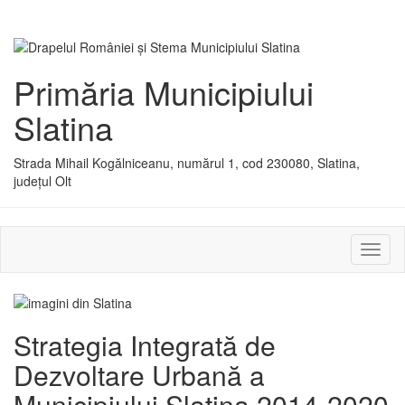
Primăria Municipiului
Slatina
Strada Mihail Kogălniceanu, numărul 1, cod 230080, Slatina,
județul Olt
Activ
sau
dezac
meniu
Strategia Integrată de
Dezvoltare Urbană a
Municipiului Slatina 2014-2020