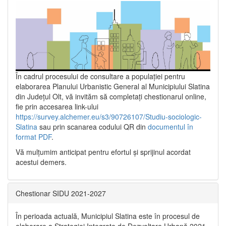
În cadrul procesului de consultare a populaţiei pentru
elaborarea Planului Urbanistic General al Municipiului Slatina
din Județul Olt, vă invităm să completați chestionarul online,
fie prin accesarea link-ului
https://survey.alchemer.eu/s3/90726107/Studiu-sociologic-
Slatina
sau prin scanarea codului QR din
documentul în
format PDF
.
Vă mulţumim anticipat pentru efortul şi sprijinul acordat
acestui demers.
Chestionar SIDU 2021-2027
În perioada actuală, Municipiul Slatina este în procesul de
elaborare a Strategiei Integrate de Dezvoltare Urbană 2021‐