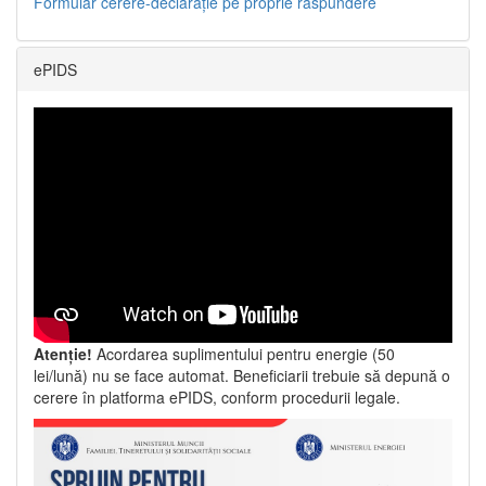
Formular cerere-declarație pe proprie răspundere
ePIDS
Atenție!
Acordarea suplimentului pentru energie (50
lei/lună) nu se face automat. Beneficiarii trebuie să depună o
cerere în platforma ePIDS, conform procedurii legale.