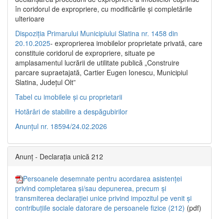
în coridorul de expropriere, cu modificările şi completările
ulterioare
Dispoziția Primarului Municipiului Slatina nr. 1458 din
20.10.2025
- exproprierea imobilelor proprietate privată, care
constituie coridorul de expropriere, situate pe
amplasamentul lucrării de utilitate publică „Construire
parcare supraetajată, Cartier Eugen Ionescu, Municipiul
Slatina, Județul Olt”
Tabel cu imobilele și cu proprietarii
Hotărâri de stabilire a despăgubirilor
Anunțul nr. 18594/24.02.2026
Anunț - Declarația unică 212
Persoanele desemnate pentru acordarea asistenței
privind completarea și/sau depunerea, precum și
transmiterea declarației unice privind impozitul pe venit și
contribuțiile sociale datorare de persoanele fizice (212)
(pdf)