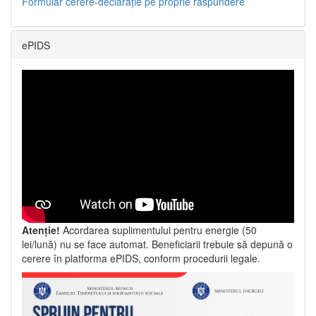
Formular cerere-declarație pe proprie răspundere
ePIDS
Atenție!
Acordarea suplimentului pentru energie (50
lei/lună) nu se face automat. Beneficiarii trebuie să depună o
cerere în platforma ePIDS, conform procedurii legale.