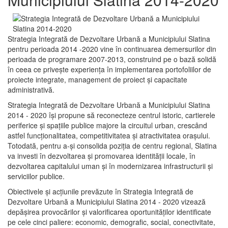
Strategia Integrată de Dezvoltare Urbană a Municipiului Slatina
pentru perioada 2014 -2020 vine în continuarea demersurilor din
perioada de programare 2007-2013, construind pe o bază solidă
în ceea ce priveşte experienţa în implementarea portofoliilor de
proiecte integrate, management de proiect și capacitate
administrativă.
Strategia Integrată de Dezvoltare Urbană a Municipiului Slatina
2014 - 2020 își propune să reconecteze centrul istoric, cartierele
periferice şi spaţiile publice majore la circuitul urban, crescând
astfel funcţionalitatea, competitivitatea şi atractivitatea oraşului.
Totodată, pentru a-şi consolida poziţia de centru regional, Slatina
va investi în dezvoltarea şi promovarea identităţii locale, în
dezvoltarea capitalului uman şi în modernizarea infrastructurii şi
serviciilor publice.
Obiectivele şi acţiunile prevăzute în Strategia Integrată de
Dezvoltare Urbană a Municipiului Slatina 2014 - 2020 vizează
depășirea provocărilor şi valorificarea oportunităţilor identificate
pe cele cinci paliere: economic, demografic, social, conectivitate,