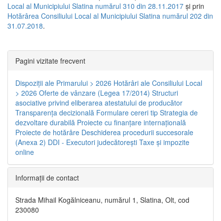
Local al Municipiului Slatina numărul 310 din 28.11.2017
și prin
Hotărârea Consiliului Local al Municipiului Slatina numărul 202 din
31.07.2018
.
Pagini vizitate frecvent
Dispoziţii ale Primarului > 2026
Hotărâri ale Consiliului Local
> 2026
Oferte de vânzare (Legea 17/2014)
Structuri
asociative privind eliberarea atestatului de producător
Transparenţa decizională
Formulare cereri tip
Strategia de
dezvoltare durabilă
Proiecte cu finanţare internaţională
Proiecte de hotărâre
Deschiderea procedurii succesorale
(Anexa 2)
DDI - Executori judecătorești
Taxe şi impozite
online
Informaţii de contact
Strada Mihail Kogălniceanu, numărul 1, Slatina, Olt, cod
230080