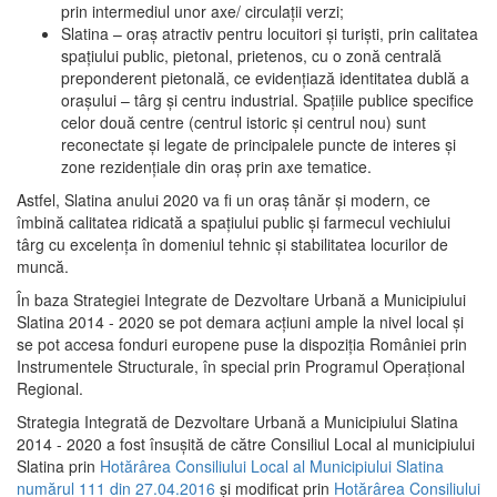
prin intermediul unor axe/ circulații verzi;
Slatina – oraş atractiv pentru locuitori şi turişti, prin calitatea
spaţiului public, pietonal, prietenos, cu o zonă centrală
preponderent pietonală, ce evidenţiază identitatea dublă a
oraşului – târg şi centru industrial. Spaţiile publice specifice
celor două centre (centrul istoric şi centrul nou) sunt
reconectate şi legate de principalele puncte de interes şi
zone rezidenţiale din oraş prin axe tematice.
Astfel, Slatina anului 2020 va fi un oraş tânăr şi modern, ce
îmbină calitatea ridicată a spaţiului public şi farmecul vechiului
târg cu excelenţa în domeniul tehnic şi stabilitatea locurilor de
muncă.
În baza Strategiei Integrate de Dezvoltare Urbană a Municipiului
Slatina 2014 - 2020 se pot demara acţiuni ample la nivel local şi
se pot accesa fonduri europene puse la dispoziţia României prin
Instrumentele Structurale, în special prin Programul Operațional
Regional.
Strategia Integrată de Dezvoltare Urbană a Municipiului Slatina
2014 - 2020 a fost însuşită de către Consiliul Local al municipiului
Slatina prin
Hotărârea Consiliului Local al Municipiului Slatina
numărul 111 din 27.04.2016
și modificat prin
Hotărârea Consiliului