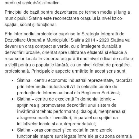
mediu şi schimbări climatice.
Principiul de bază pentru dezvoltarea pe termen mediu şi lung a
municipiului Slatina este reconectarea oraşului la nivel fizico-
spaţial, social şi funcţional.
Prin intermediul proiectelor cuprinse în Strategia Integrată de
Dezvoltare Urbană a Municipiului Slatina 2014 - 2020 Slatina va
deveni un oraş compact şi verde, cu o înţelegere durabilă a
dezvoltării urbane, orientat spre utilizarea eficientă şi eficace a
resurselor locale în vederea asigurării unui nivel ridicat de calitate
a vieţii pentru o populaţie tânără, cu un nivel ridicat de pregătire
profesională. Principalele aspecte urmărite în acest sens sunt:
Slatina - centru economic-industrial reprezentativ, racordat
prin intermediul autostrăzii A1 la celelalte centre de
producţie de interes naţional din Regiunea Sud-Vest;
Slatina – centru de excelenţă în domeniul tehnic –
sprijinirea şi promovarea dezvoltării unui sistem de
învăţământ tehnic performant şi dialogul, menţinerea şi
atragerea marilor investitori, în paralel cu sprijinirea
iniţiativelor locale şi a antreprenoriatului;
Slatina - oraş compact şi conectat în care zonele
funcţionale majore sunt legate între ele şi cu zona centrală