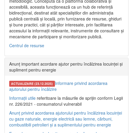
metodologic. Concepută ca o platformă colaborativă și
accesibilă, aceasta funcționează ca un hub de referință
bidirecțional, destinat atât specialiștilor din administrația
publică centrală și locală, prin furnizarea de resurse, ghiduri
și bune practici, cât și părților interesate, prin facilitarea
accesului la informații relevante, instrumente de consultare și
mecanisme de participare și monitorizare publică.
Centrul de resurse
Anunț important acordare ajutor pentru încălzirea locuinței și
supliment pentru energie
Informare privind acordarea
ACTUALIZARE (23.12.2025)
ajutorului pentru încălzire
Informații utile
referitoare la măsurile de sprijin conform Legii
nr. 226/2021 - consumatorul vulnerabil
Anunț privind acordarea ajutorului pentru încălzirea locuinței
cu gaze naturale, energie electrică sau lemne, cărbuni,
combustibili petrolieri și a suplimentului pentru energie