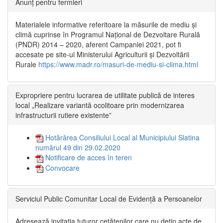
Anunț pentru fermieri
Materialele informative referitoare la măsurile de mediu și
climă cuprinse în Programul Național de Dezvoltare Rurală
(PNDR) 2014 – 2020, aferent Campaniei 2021, pot fi
accesate pe site-ul Ministerului Agriculturii și Dezvoltării
Rurale
https://www.madr.ro/masuri-de-mediu-si-clima.html
Expropriere pentru lucrarea de utilitate publică de interes
local „Realizare variantă ocolitoare prin modernizarea
infrastructurii rutiere existente”
Hotărârea Consiliului Local al Municipiului Slatina
numărul 49 din 29.02.2020
Notificare de acces în teren
Convocare
Serviciul Public Comunitar Local de Evidență a Persoanelor
Adresează invitația tuturor cetățenilor care nu dețin acte de