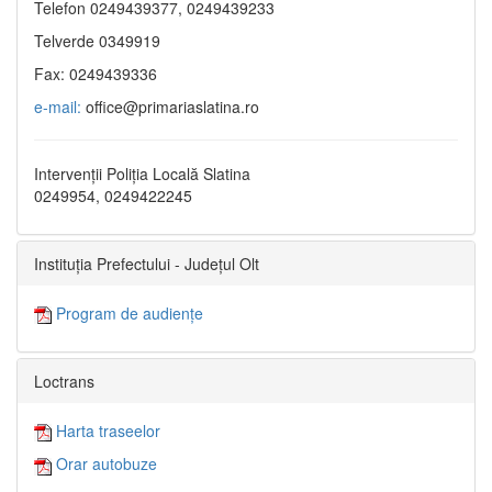
Telefon 0249439377, 0249439233
Telverde 0349919
Fax: 0249439336
e-mail:
office@primariaslatina.ro
Intervenții Poliția Locală Slatina
0249954, 0249422245
Instituția Prefectului - Județul Olt
Program de audiențe
Loctrans
Harta traseelor
Orar autobuze