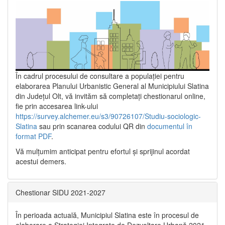
În cadrul procesului de consultare a populaţiei pentru
elaborarea Planului Urbanistic General al Municipiului Slatina
din Județul Olt, vă invităm să completați chestionarul online,
fie prin accesarea link-ului
https://survey.alchemer.eu/s3/90726107/Studiu-sociologic-
Slatina
sau prin scanarea codului QR din
documentul în
format PDF
.
Vă mulţumim anticipat pentru efortul şi sprijinul acordat
acestui demers.
Chestionar SIDU 2021-2027
În perioada actuală, Municipiul Slatina este în procesul de
elaborare a Strategiei Integrate de Dezvoltare Urbană 2021‐