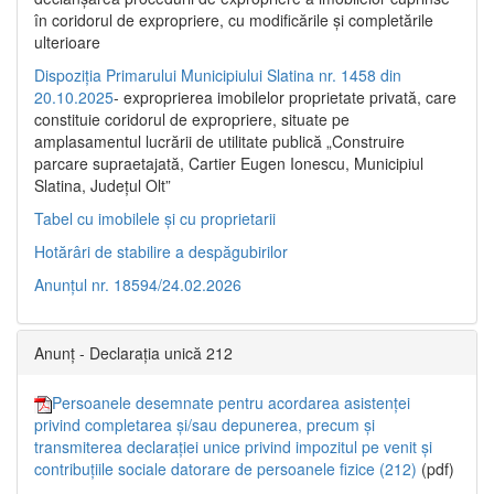
în coridorul de expropriere, cu modificările şi completările
ulterioare
Dispoziția Primarului Municipiului Slatina nr. 1458 din
20.10.2025
- exproprierea imobilelor proprietate privată, care
constituie coridorul de expropriere, situate pe
amplasamentul lucrării de utilitate publică „Construire
parcare supraetajată, Cartier Eugen Ionescu, Municipiul
Slatina, Județul Olt”
Tabel cu imobilele și cu proprietarii
Hotărâri de stabilire a despăgubirilor
Anunțul nr. 18594/24.02.2026
Anunț - Declarația unică 212
Persoanele desemnate pentru acordarea asistenței
privind completarea și/sau depunerea, precum și
transmiterea declarației unice privind impozitul pe venit și
contribuțiile sociale datorare de persoanele fizice (212)
(pdf)