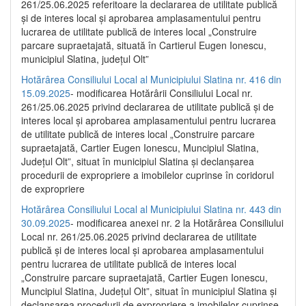
261/25.06.2025 referitoare la declararea de utilitate publică
și de interes local și aprobarea amplasamentului pentru
lucrarea de utilitate publică de interes local „Construire
parcare supraetajată, situată în Cartierul Eugen Ionescu,
municipiul Slatina, județul Olt”
Hotărârea Consiliului Local al Municipiului Slatina nr. 416 din
15.09.2025
- modificarea Hotărârii Consiliului Local nr.
261/25.06.2025 privind declararea de utilitate publică și de
interes local și aprobarea amplasamentului pentru lucrarea
de utilitate publică de interes local „Construire parcare
supraetajată, Cartier Eugen Ionescu, Muncipiul Slatina,
Județul Olt”, situat în municipiul Slatina și declanșarea
procedurii de expropriere a imobilelor cuprinse în coridorul
de expropriere
Hotărârea Consiliului Local al Municipiului Slatina nr. 443 din
30.09.2025
- modificarea anexei nr. 2 la Hotărârea Consiliului
Local nr. 261/25.06.2025 privind declararea de utilitate
publică şi de interes local şi aprobarea amplasamentului
pentru lucrarea de utilitate publică de interes local
„Construire parcare supraetajată, Cartier Eugen Ionescu,
Muncipiul Slatina, Judeţul Olt”, situat în municipiul Slatina şi
declanşarea procedurii de expropriere a imobilelor cuprinse