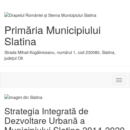
Primăria Municipiului
Slatina
Strada Mihail Kogălniceanu, numărul 1, cod 230080, Slatina,
județul Olt
Activ
sau
dezac
meniu
Strategia Integrată de
Dezvoltare Urbană a
Municipiului Slatina 2014-2020