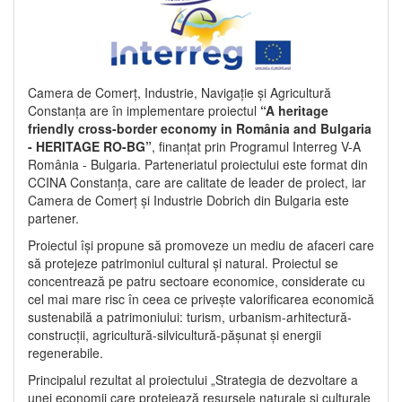
Camera de Comerț, Industrie, Navigație și Agricultură
Constanța are în implementare proiectul
“A heritage
friendly cross-border economy in România and Bulgaria
- HERITAGE RO-BG”
, finanțat prin Programul Interreg V-A
România - Bulgaria. Parteneriatul proiectului este format din
CCINA Constanța, care are calitate de leader de proiect, iar
Camera de Comerț și Industrie Dobrich din Bulgaria este
partener.
Proiectul își propune să promoveze un mediu de afaceri care
să protejeze patrimoniul cultural și natural. Proiectul se
concentrează pe patru sectoare economice, considerate cu
cel mai mare risc în ceea ce privește valorificarea economică
sustenabilă a patrimoniului: turism, urbanism-arhitectură-
construcții, agricultură-silvicultură-pășunat și energii
regenerabile.
Principalul rezultat al proiectului „Strategia de dezvoltare a
unei economii care protejează resursele naturale și culturale