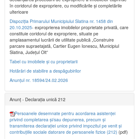
în coridorul de expropriere, cu modificările şi completările
ulterioare
Dispoziția Primarului Municipiului Slatina nr. 1458 din
20.10.2025
- exproprierea imobilelor proprietate privată, care
constituie coridorul de expropriere, situate pe
amplasamentul lucrării de utilitate publică „Construire
parcare supraetajată, Cartier Eugen Ionescu, Municipiul
Slatina, Județul Olt”
Tabel cu imobilele și cu proprietarii
Hotărâri de stabilire a despăgubirilor
Anunțul nr. 18594/24.02.2026
Anunț - Declarația unică 212
Persoanele desemnate pentru acordarea asistenței
privind completarea și/sau depunerea, precum și
transmiterea declarației unice privind impozitul pe venit și
contribuțiile sociale datorare de persoanele fizice (212)
(pdf)