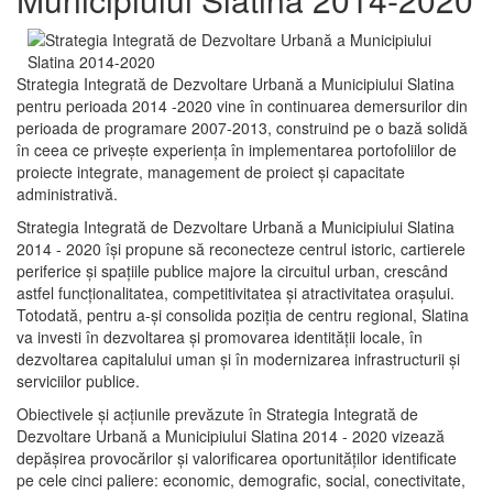
Strategia Integrată de Dezvoltare Urbană a Municipiului Slatina
pentru perioada 2014 -2020 vine în continuarea demersurilor din
perioada de programare 2007-2013, construind pe o bază solidă
în ceea ce priveşte experienţa în implementarea portofoliilor de
proiecte integrate, management de proiect și capacitate
administrativă.
Strategia Integrată de Dezvoltare Urbană a Municipiului Slatina
2014 - 2020 își propune să reconecteze centrul istoric, cartierele
periferice şi spaţiile publice majore la circuitul urban, crescând
astfel funcţionalitatea, competitivitatea şi atractivitatea oraşului.
Totodată, pentru a-şi consolida poziţia de centru regional, Slatina
va investi în dezvoltarea şi promovarea identităţii locale, în
dezvoltarea capitalului uman şi în modernizarea infrastructurii şi
serviciilor publice.
Obiectivele şi acţiunile prevăzute în Strategia Integrată de
Dezvoltare Urbană a Municipiului Slatina 2014 - 2020 vizează
depășirea provocărilor şi valorificarea oportunităţilor identificate
pe cele cinci paliere: economic, demografic, social, conectivitate,