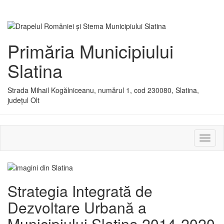
Primăria Municipiului
Slatina
Strada Mihail Kogălniceanu, numărul 1, cod 230080, Slatina,
județul Olt
Activ
sau
dezac
meniu
Strategia Integrată de
Dezvoltare Urbană a
Municipiului Slatina 2014-2020