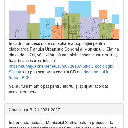
În cadrul procesului de consultare a populaţiei pentru
elaborarea Planului Urbanistic General al Municipiului Slatina
din Județul Olt, vă invităm să completați chestionarul online,
fie prin accesarea link-ului
https://survey.alchemer.eu/s3/90726107/Studiu-sociologic-
Slatina
sau prin scanarea codului QR din
documentul în
format PDF
.
Vă mulţumim anticipat pentru efortul şi sprijinul acordat
acestui demers.
Chestionar SIDU 2021-2027
În perioada actuală, Municipiul Slatina este în procesul de
elaborare a Strategiei Integrate de Dezvoltare Urbană 2021‐