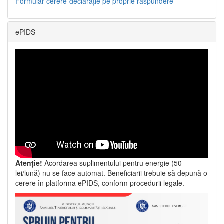
Formular cerere-declarație pe proprie răspundere
ePIDS
Atenție!
Acordarea suplimentului pentru energie (50
lei/lună) nu se face automat. Beneficiarii trebuie să depună o
cerere în platforma ePIDS, conform procedurii legale.