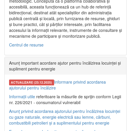
metodologic. Concepută ca o platformă colaborativă și
accesibilă, aceasta funcționează ca un hub de referință
bidirecțional, destinat atât specialiștilor din administrația
publică centrală și locală, prin furnizarea de resurse, ghiduri
și bune practici, cât și părților interesate, prin facilitarea
accesului la informații relevante, instrumente de consultare și
mecanisme de participare și monitorizare publică.
Centrul de resurse
Anunț important acordare ajutor pentru încălzirea locuinței și
supliment pentru energie
Informare privind acordarea
ACTUALIZARE (23.12.2025)
ajutorului pentru încălzire
Informații utile
referitoare la măsurile de sprijin conform Legii
nr. 226/2021 - consumatorul vulnerabil
Anunț privind acordarea ajutorului pentru încălzirea locuinței
cu gaze naturale, energie electrică sau lemne, cărbuni,
combustibili petrolieri și a suplimentului pentru energie