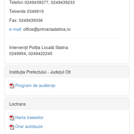
Telefon 0249439377, 0249439233
Telverde 0349919
Fax: 0249439336
e-mail:
office@primariaslatina.ro
Intervenții Poliția Locală Slatina
0249954, 0249422245
Instituția Prefectului - Județul Olt
Program de audiențe
Loctrans
Harta traseelor
Orar autobuze