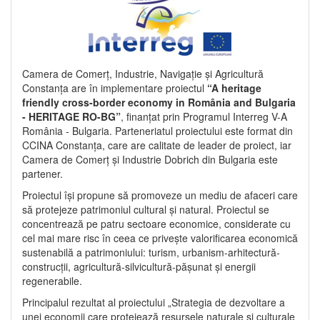
Camera de Comerț, Industrie, Navigație și Agricultură
Constanța are în implementare proiectul
“A heritage
friendly cross-border economy in România and Bulgaria
- HERITAGE RO-BG”
, finanțat prin Programul Interreg V-A
România - Bulgaria. Parteneriatul proiectului este format din
CCINA Constanța, care are calitate de leader de proiect, iar
Camera de Comerț și Industrie Dobrich din Bulgaria este
partener.
Proiectul își propune să promoveze un mediu de afaceri care
să protejeze patrimoniul cultural și natural. Proiectul se
concentrează pe patru sectoare economice, considerate cu
cel mai mare risc în ceea ce privește valorificarea economică
sustenabilă a patrimoniului: turism, urbanism-arhitectură-
construcții, agricultură-silvicultură-pășunat și energii
regenerabile.
Principalul rezultat al proiectului „Strategia de dezvoltare a
unei economii care protejează resursele naturale și culturale