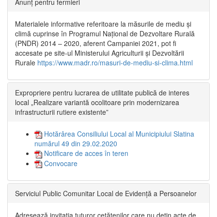
Anunț pentru fermieri
Materialele informative referitoare la măsurile de mediu și
climă cuprinse în Programul Național de Dezvoltare Rurală
(PNDR) 2014 – 2020, aferent Campaniei 2021, pot fi
accesate pe site-ul Ministerului Agriculturii și Dezvoltării
Rurale
https://www.madr.ro/masuri-de-mediu-si-clima.html
Expropriere pentru lucrarea de utilitate publică de interes
local „Realizare variantă ocolitoare prin modernizarea
infrastructurii rutiere existente”
Hotărârea Consiliului Local al Municipiului Slatina
numărul 49 din 29.02.2020
Notificare de acces în teren
Convocare
Serviciul Public Comunitar Local de Evidență a Persoanelor
Adresează invitația tuturor cetățenilor care nu dețin acte de