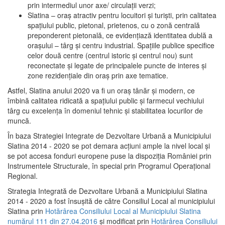
prin intermediul unor axe/ circulații verzi;
Slatina – oraş atractiv pentru locuitori şi turişti, prin calitatea
spaţiului public, pietonal, prietenos, cu o zonă centrală
preponderent pietonală, ce evidenţiază identitatea dublă a
oraşului – târg şi centru industrial. Spaţiile publice specifice
celor două centre (centrul istoric şi centrul nou) sunt
reconectate şi legate de principalele puncte de interes şi
zone rezidenţiale din oraş prin axe tematice.
Astfel, Slatina anului 2020 va fi un oraş tânăr şi modern, ce
îmbină calitatea ridicată a spaţiului public şi farmecul vechiului
târg cu excelenţa în domeniul tehnic şi stabilitatea locurilor de
muncă.
În baza Strategiei Integrate de Dezvoltare Urbană a Municipiului
Slatina 2014 - 2020 se pot demara acţiuni ample la nivel local şi
se pot accesa fonduri europene puse la dispoziţia României prin
Instrumentele Structurale, în special prin Programul Operațional
Regional.
Strategia Integrată de Dezvoltare Urbană a Municipiului Slatina
2014 - 2020 a fost însuşită de către Consiliul Local al municipiului
Slatina prin
Hotărârea Consiliului Local al Municipiului Slatina
numărul 111 din 27.04.2016
și modificat prin
Hotărârea Consiliului