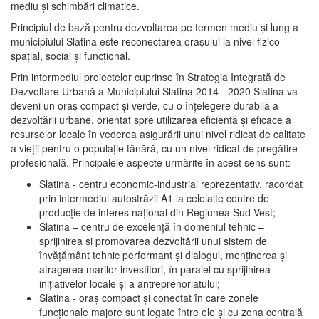
mediu şi schimbări climatice.
Principiul de bază pentru dezvoltarea pe termen mediu şi lung a
municipiului Slatina este reconectarea oraşului la nivel fizico-
spaţial, social şi funcţional.
Prin intermediul proiectelor cuprinse în Strategia Integrată de
Dezvoltare Urbană a Municipiului Slatina 2014 - 2020 Slatina va
deveni un oraş compact şi verde, cu o înţelegere durabilă a
dezvoltării urbane, orientat spre utilizarea eficientă şi eficace a
resurselor locale în vederea asigurării unui nivel ridicat de calitate
a vieţii pentru o populaţie tânără, cu un nivel ridicat de pregătire
profesională. Principalele aspecte urmărite în acest sens sunt:
Slatina - centru economic-industrial reprezentativ, racordat
prin intermediul autostrăzii A1 la celelalte centre de
producţie de interes naţional din Regiunea Sud-Vest;
Slatina – centru de excelenţă în domeniul tehnic –
sprijinirea şi promovarea dezvoltării unui sistem de
învăţământ tehnic performant şi dialogul, menţinerea şi
atragerea marilor investitori, în paralel cu sprijinirea
iniţiativelor locale şi a antreprenoriatului;
Slatina - oraş compact şi conectat în care zonele
funcţionale majore sunt legate între ele şi cu zona centrală