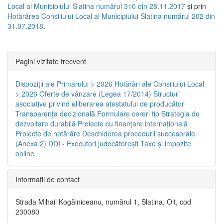
Local al Municipiului Slatina numărul 310 din 28.11.2017
și prin
Hotărârea Consiliului Local al Municipiului Slatina numărul 202 din
31.07.2018
.
Pagini vizitate frecvent
Dispoziţii ale Primarului > 2026
Hotărâri ale Consiliului Local
> 2026
Oferte de vânzare (Legea 17/2014)
Structuri
asociative privind eliberarea atestatului de producător
Transparenţa decizională
Formulare cereri tip
Strategia de
dezvoltare durabilă
Proiecte cu finanţare internaţională
Proiecte de hotărâre
Deschiderea procedurii succesorale
(Anexa 2)
DDI - Executori judecătorești
Taxe şi impozite
online
Informaţii de contact
Strada Mihail Kogălniceanu, numărul 1, Slatina, Olt, cod
230080