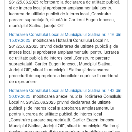
261/25.06.2025 referitoare la declararea de utilitate publică
și de interes local și aprobarea amplasamentului pentru
lucrarea de utilitate publică de interes local „Construire
parcare supraetajată, situată în Cartierul Eugen Ionescu,
municipiul Slatina, județul Olt”
Hotărârea Consiliului Local al Municipiului Slatina nr. 416 din
15.09.2025
- modificarea Hotărârii Consiliului Local nr.
261/25.06.2025 privind declararea de utilitate publică și de
interes local și aprobarea amplasamentului pentru lucrarea
de utilitate publică de interes local „Construire parcare
supraetajată, Cartier Eugen Ionescu, Muncipiul Slatina,
Județul Olt”, situat în municipiul Slatina și declanșarea
procedurii de expropriere a imobilelor cuprinse în coridorul
de expropriere
Hotărârea Consiliului Local al Municipiului Slatina nr. 443 din
30.09.2025
- modificarea anexei nr. 2 la Hotărârea Consiliului
Local nr. 261/25.06.2025 privind declararea de utilitate
publică şi de interes local şi aprobarea amplasamentului
pentru lucrarea de utilitate publică de interes local
„Construire parcare supraetajată, Cartier Eugen Ionescu,
Muncipiul Slatina, Judeţul Olt”, situat în municipiul Slatina şi
declanşarea procedurii de expropriere a imobilelor cuprinse