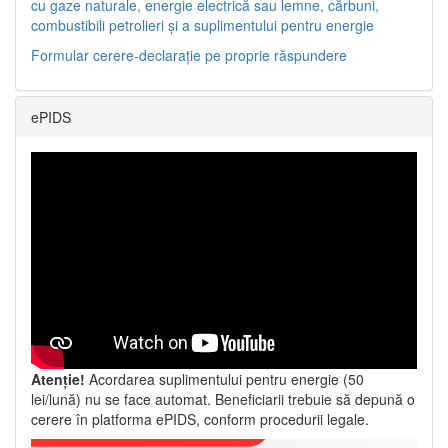
cu gaze naturale, energie electrică sau lemne, cărbuni,
combustibili petrolieri și a suplimentului pentru energie
Formular cerere-declarație pe proprie răspundere
ePIDS
Atenție!
Acordarea suplimentului pentru energie (50
lei/lună) nu se face automat. Beneficiarii trebuie să depună o
cerere în platforma ePIDS, conform procedurii legale.