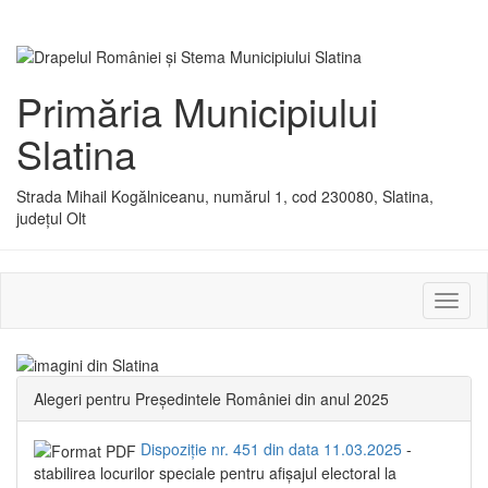
Primăria Municipiului
Slatina
Strada Mihail Kogălniceanu, numărul 1, cod 230080, Slatina,
județul Olt
Activ
sau
dezac
meniu
Alegeri pentru Președintele României din anul 2025
Dispoziție nr. 451 din data 11.03.2025
-
stabilirea locurilor speciale pentru afișajul electoral la