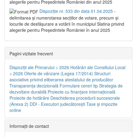
alegerile pentru Președintele României din anul 2025
Dispoziție nr. 533 din data 01.04.2025
-
delimitarea şi numerotarea secţiilor de votare, precum şi
locurile de desfăşurare a votării în municipiul Slatina privind
alegerile pentru Preşedintele României în anul 2025
Pagini vizitate frecvent
Dispoziţii ale Primarului > 2026
Hotărâri ale Consiliului Local
> 2026
Oferte de vânzare (Legea 17/2014)
Structuri
asociative privind eliberarea atestatului de producător
Transparenţa decizională
Formulare cereri tip
Strategia de
dezvoltare durabilă
Proiecte cu finanţare internaţională
Proiecte de hotărâre
Deschiderea procedurii succesorale
(Anexa 2)
DDI - Executori judecătorești
Taxe şi impozite
online
Informaţii de contact