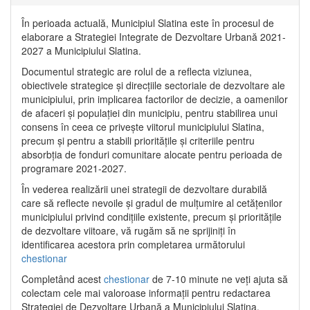
În perioada actuală, Municipiul Slatina este în procesul de
elaborare a Strategiei Integrate de Dezvoltare Urbană 2021‐
2027 a Municipiului Slatina.
Documentul strategic are rolul de a reflecta viziunea,
obiectivele strategice și direcțiile sectoriale de dezvoltare ale
municipiului, prin implicarea factorilor de decizie, a oamenilor
de afaceri și populației din municipiu, pentru stabilirea unui
consens în ceea ce privește viitorul municipiului Slatina,
precum și pentru a stabili prioritățile și criteriile pentru
absorbția de fonduri comunitare alocate pentru perioada de
programare 2021-2027.
În vederea realizării unei strategii de dezvoltare durabilă
care să reflecte nevoile și gradul de mulțumire al cetățenilor
municipiului privind condițiile existente, precum și prioritățile
de dezvoltare viitoare, vă rugăm să ne sprijiniți în
identificarea acestora prin completarea următorului
chestionar
Completând acest
chestionar
de 7-10 minute ne veți ajuta să
colectam cele mai valoroase informații pentru redactarea
Strategiei de Dezvoltare Urbană a Municipiului Slatina.