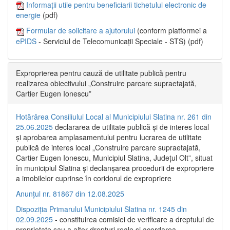
Informații utile pentru beneficiarii tichetului electronic de
energie
(pdf)
Formular de solicitare a ajutorului
(conform platformei a
ePIDS
- Serviciul de Telecomunicații Speciale - STS) (pdf)
Exproprierea pentru cauză de utilitate publică pentru
realizarea obiectivului „Construire parcare supraetajată,
Cartier Eugen Ionescu”
Hotărârea Consiliului Local al Municipiului Slatina nr. 261 din
25.06.2025
declararea de utilitate publică și de interes local
și aprobarea amplasamentului pentru lucrarea de utilitate
publică de interes local „Construire parcare supraetajată,
Cartier Eugen Ionescu, Municipiul Slatina, Județul Olt”, situat
în municipiul Slatina și declanșarea procedurii de expropriere
a imobilelor cuprinse în coridorul de expropriere
Anunțul nr. 81867 din 12.08.2025
Dispoziția Primarului Municipiului Slatina nr. 1245 din
02.09.2025
- constituirea comisiei de verificare a dreptului de
proprietate sau a altor drepturi reale și acordarea