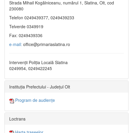
Strada Mihail Kogălniceanu, numărul 1, Slatina, Olt, cod
230080
Telefon 0249439377, 0249439233
Telverde 0349919
Fax: 0249439336
e-mail:
office@primariaslatina.ro
Intervenții Poliția Locală Slatina
0249954, 0249422245
Instituția Prefectului - Județul Olt
Program de audiențe
Loctrans
Harta traseelor