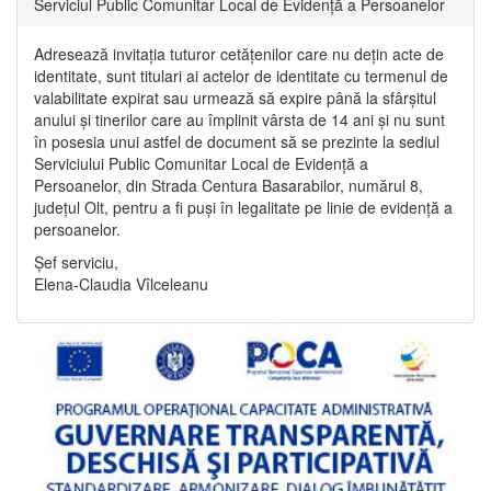
Serviciul Public Comunitar Local de Evidență a Persoanelor
Adresează invitația tuturor cetățenilor care nu dețin acte de
identitate, sunt titulari ai actelor de identitate cu termenul de
valabilitate expirat sau urmează să expire până la sfârșitul
anului și tinerilor care au împlinit vârsta de 14 ani și nu sunt
în posesia unui astfel de document să se prezinte la sediul
Serviciului Public Comunitar Local de Evidență a
Persoanelor, din Strada Centura Basarabilor, numărul 8,
județul Olt, pentru a fi puși în legalitate pe linie de evidență a
persoanelor.
Șef serviciu,
Elena-Claudia Vîlceleanu