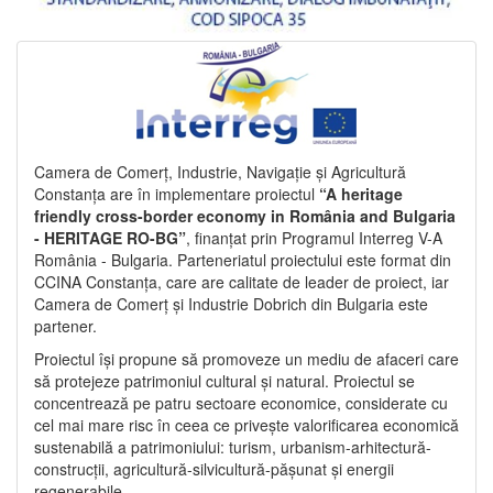
Camera de Comerț, Industrie, Navigație și Agricultură
Constanța are în implementare proiectul
“A heritage
friendly cross-border economy in România and Bulgaria
- HERITAGE RO-BG”
, finanțat prin Programul Interreg V-A
România - Bulgaria. Parteneriatul proiectului este format din
CCINA Constanța, care are calitate de leader de proiect, iar
Camera de Comerț și Industrie Dobrich din Bulgaria este
partener.
Proiectul își propune să promoveze un mediu de afaceri care
să protejeze patrimoniul cultural și natural. Proiectul se
concentrează pe patru sectoare economice, considerate cu
cel mai mare risc în ceea ce privește valorificarea economică
sustenabilă a patrimoniului: turism, urbanism-arhitectură-
construcții, agricultură-silvicultură-pășunat și energii
regenerabile.