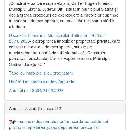
„Construire parcare supraetajată, Cartier Eugen Ionescu,
Muncipiul Slatina, Judeţul Olt”, situat în municipiul Slatina şi
declanşarea procedurii de expropriere a imobilelor cuprinse
în coridorul de expropriere, cu modificările şi completările
ulterioare
Dispoziția Primarului Municipiului Slatina nr. 1458 din
20.10.2025
- exproprierea imobilelor proprietate privată, care
constituie coridorul de expropriere, situate pe
amplasamentul lucrării de utilitate publică „Construire
parcare supraetajată, Cartier Eugen Ionescu, Municipiul
Slatina, Județul Olt”
Tabel cu imobilele și cu proprietarii
Hotărâri de stabilire a despăgubirilor
Anunțul nr. 18594/24.02.2026
Anunț - Declarația unică 212
Persoanele desemnate pentru acordarea asistenței
privind completarea și/sau depunerea, precum și