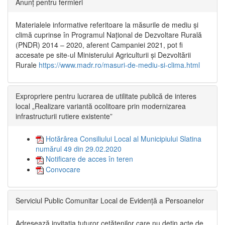
Anunț pentru fermieri
Materialele informative referitoare la măsurile de mediu și
climă cuprinse în Programul Național de Dezvoltare Rurală
(PNDR) 2014 – 2020, aferent Campaniei 2021, pot fi
accesate pe site-ul Ministerului Agriculturii și Dezvoltării
Rurale
https://www.madr.ro/masuri-de-mediu-si-clima.html
Expropriere pentru lucrarea de utilitate publică de interes
local „Realizare variantă ocolitoare prin modernizarea
infrastructurii rutiere existente”
Hotărârea Consiliului Local al Municipiului Slatina
numărul 49 din 29.02.2020
Notificare de acces în teren
Convocare
Serviciul Public Comunitar Local de Evidență a Persoanelor
Adresează invitația tuturor cetățenilor care nu dețin acte de