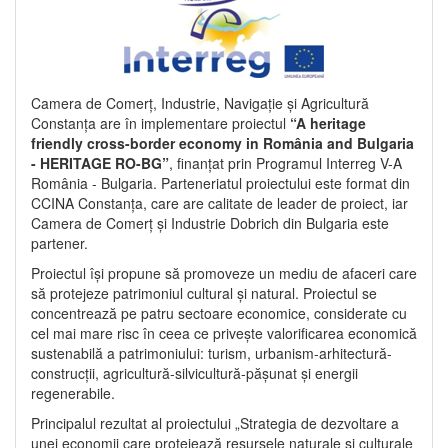
Camera de Comerț, Industrie, Navigație și Agricultură
Constanța are în implementare proiectul
“A heritage
friendly cross-border economy in România and Bulgaria
- HERITAGE RO-BG”
, finanțat prin Programul Interreg V-A
România - Bulgaria. Parteneriatul proiectului este format din
CCINA Constanța, care are calitate de leader de proiect, iar
Camera de Comerț și Industrie Dobrich din Bulgaria este
partener.
Proiectul își propune să promoveze un mediu de afaceri care
să protejeze patrimoniul cultural și natural. Proiectul se
concentrează pe patru sectoare economice, considerate cu
cel mai mare risc în ceea ce privește valorificarea economică
sustenabilă a patrimoniului: turism, urbanism-arhitectură-
construcții, agricultură-silvicultură-pășunat și energii
regenerabile.
Principalul rezultat al proiectului „Strategia de dezvoltare a
unei economii care protejează resursele naturale și culturale