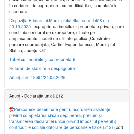
în coridorul de expropriere, cu modificările şi completările
ulterioare
Dispoziția Primarului Municipiului Slatina nr. 1458 din
20.10.2025
- exproprierea imobilelor proprietate privată, care
constituie coridorul de expropriere, situate pe
amplasamentul lucrării de utilitate publică „Construire
parcare supraetajată, Cartier Eugen Ionescu, Municipiul
Slatina, Județul Olt”
Tabel cu imobilele și cu proprietarii
Hotărâri de stabilire a despăgubirilor
Anunțul nr. 18594/24.02.2026
Anunț - Declarația unică 212
Persoanele desemnate pentru acordarea asistenței
privind completarea și/sau depunerea, precum și
transmiterea declarației unice privind impozitul pe venit și
contribuțiile sociale datorare de persoanele fizice (212)
(pdf)