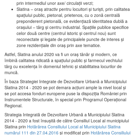
prin intermediul unor axe/ circulații verzi;
Slatina – oraş atractiv pentru locuitori şi turişti, prin calitatea
spaţiului public, pietonal, prietenos, cu o zonă centrală
preponderent pietonală, ce evidenţiază identitatea dublă a
oraşului – târg şi centru industrial. Spaţiile publice specifice
celor două centre (centrul istoric şi centrul nou) sunt
reconectate şi legate de principalele puncte de interes şi
zone rezidenţiale din oraş prin axe tematice.
Astfel, Slatina anului 2020 va fi un oraş tânăr şi modern, ce
îmbină calitatea ridicată a spaţiului public şi farmecul vechiului
târg cu excelenţa în domeniul tehnic şi stabilitatea locurilor de
muncă.
În baza Strategiei Integrate de Dezvoltare Urbană a Municipiului
Slatina 2014 - 2020 se pot demara acţiuni ample la nivel local şi
se pot accesa fonduri europene puse la dispoziţia României prin
Instrumentele Structurale, în special prin Programul Operațional
Regional.
Strategia Integrată de Dezvoltare Urbană a Municipiului Slatina
2014 - 2020 a fost însuşită de către Consiliul Local al municipiului
Slatina prin
Hotărârea Consiliului Local al Municipiului Slatina
numărul 111 din 27.04.2016
și modificat prin
Hotărârea Consiliului