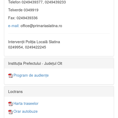
Telefon 0249439377, 0249439233
Telverde 0349919
Fax: 0249439336
e-mail:
office@primariaslatina.ro
Intervenții Poliția Locală Slatina
0249954, 0249422245
Instituția Prefectului - Județul Olt
Program de audiențe
Loctrans
Harta traseelor
Orar autobuze