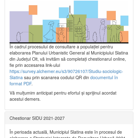
În cadrul procesului de consultare a populaţiei pentru
elaborarea Planului Urbanistic General al Municipiului Slatina
din Județul Olt, vă invităm să completați chestionarul online,
fie prin accesarea link-ului
https://survey.alchemer.eu/s3/90726107/Studiu-sociologic-
Slatina
sau prin scanarea codului QR din
documentul în
format PDF
.
Vă mulţumim anticipat pentru efortul şi sprijinul acordat
acestui demers.
Chestionar SIDU 2021-2027
În perioada actuală, Municipiul Slatina este în procesul de
elaborare a Strategiei Integrate de Dezvoltare Urbană 2021‐