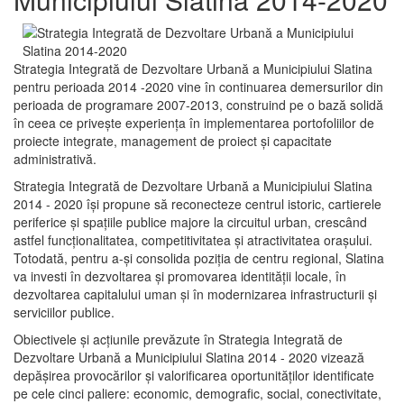
Strategia Integrată de Dezvoltare Urbană a Municipiului Slatina
pentru perioada 2014 -2020 vine în continuarea demersurilor din
perioada de programare 2007-2013, construind pe o bază solidă
în ceea ce priveşte experienţa în implementarea portofoliilor de
proiecte integrate, management de proiect și capacitate
administrativă.
Strategia Integrată de Dezvoltare Urbană a Municipiului Slatina
2014 - 2020 își propune să reconecteze centrul istoric, cartierele
periferice şi spaţiile publice majore la circuitul urban, crescând
astfel funcţionalitatea, competitivitatea şi atractivitatea oraşului.
Totodată, pentru a-şi consolida poziţia de centru regional, Slatina
va investi în dezvoltarea şi promovarea identităţii locale, în
dezvoltarea capitalului uman şi în modernizarea infrastructurii şi
serviciilor publice.
Obiectivele şi acţiunile prevăzute în Strategia Integrată de
Dezvoltare Urbană a Municipiului Slatina 2014 - 2020 vizează
depășirea provocărilor şi valorificarea oportunităţilor identificate
pe cele cinci paliere: economic, demografic, social, conectivitate,