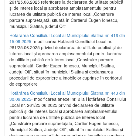
261/25.06.2025 referitoare la declararea de utilitate publică
și de interes local și aprobarea amplasamentului pentru
lucrarea de utilitate publică de interes local „Construire
parcare supraetajată, situată în Cartierul Eugen Ionescu,
municipiul Slatina, județul Olt”
Hotărârea Consiliului Local al Municipiului Slatina nr. 416 din
15.09.2025
- modificarea Hotărârii Consiliului Local nr.
261/25.06.2025 privind declararea de utilitate publică și de
interes local și aprobarea amplasamentului pentru lucrarea
de utilitate publică de interes local „Construire parcare
supraetajată, Cartier Eugen Ionescu, Muncipiul Slatina,
Județul Olt”, situat în municipiul Slatina și declanșarea
procedurii de expropriere a imobilelor cuprinse în coridorul
de expropriere
Hotărârea Consiliului Local al Municipiului Slatina nr. 443 din
30.09.2025
- modificarea anexei nr. 2 la Hotărârea Consiliului
Local nr. 261/25.06.2025 privind declararea de utilitate
publică şi de interes local şi aprobarea amplasamentului
pentru lucrarea de utilitate publică de interes local
„Construire parcare supraetajată, Cartier Eugen Ionescu,
Muncipiul Slatina, Judeţul Olt”, situat în municipiul Slatina şi
declanşarea procedurii de expropriere a imobilelor cuprinse