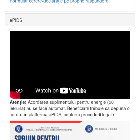
Formular cerere-declarație pe proprie răspundere
ePIDS
Atenție!
Acordarea suplimentului pentru energie (50
lei/lună) nu se face automat. Beneficiarii trebuie să depună o
cerere în platforma ePIDS, conform procedurii legale.