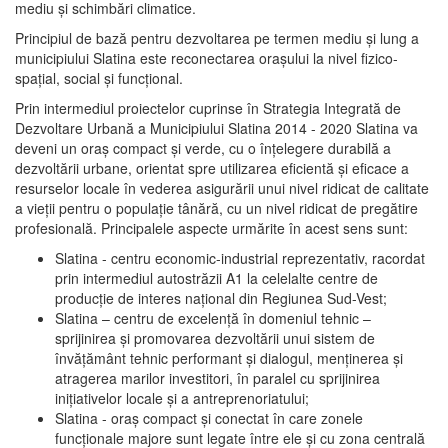
mediu şi schimbări climatice.
Principiul de bază pentru dezvoltarea pe termen mediu şi lung a
municipiului Slatina este reconectarea oraşului la nivel fizico-
spaţial, social şi funcţional.
Prin intermediul proiectelor cuprinse în Strategia Integrată de
Dezvoltare Urbană a Municipiului Slatina 2014 - 2020 Slatina va
deveni un oraş compact şi verde, cu o înţelegere durabilă a
dezvoltării urbane, orientat spre utilizarea eficientă şi eficace a
resurselor locale în vederea asigurării unui nivel ridicat de calitate
a vieţii pentru o populaţie tânără, cu un nivel ridicat de pregătire
profesională. Principalele aspecte urmărite în acest sens sunt:
Slatina - centru economic-industrial reprezentativ, racordat
prin intermediul autostrăzii A1 la celelalte centre de
producţie de interes naţional din Regiunea Sud-Vest;
Slatina – centru de excelenţă în domeniul tehnic –
sprijinirea şi promovarea dezvoltării unui sistem de
învăţământ tehnic performant şi dialogul, menţinerea şi
atragerea marilor investitori, în paralel cu sprijinirea
iniţiativelor locale şi a antreprenoriatului;
Slatina - oraş compact şi conectat în care zonele
funcţionale majore sunt legate între ele şi cu zona centrală