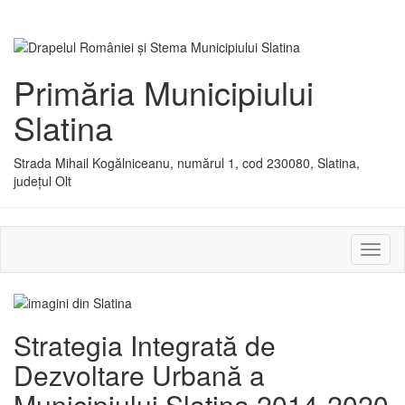
Primăria Municipiului
Slatina
Strada Mihail Kogălniceanu, numărul 1, cod 230080, Slatina,
județul Olt
Activ
sau
dezac
meniu
Strategia Integrată de
Dezvoltare Urbană a
Municipiului Slatina 2014-2020