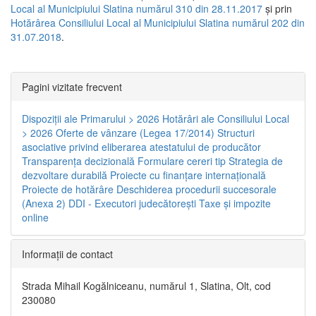
Local al Municipiului Slatina numărul 310 din 28.11.2017
și prin
Hotărârea Consiliului Local al Municipiului Slatina numărul 202 din
31.07.2018
.
Pagini vizitate frecvent
Dispoziţii ale Primarului > 2026
Hotărâri ale Consiliului Local
> 2026
Oferte de vânzare (Legea 17/2014)
Structuri
asociative privind eliberarea atestatului de producător
Transparenţa decizională
Formulare cereri tip
Strategia de
dezvoltare durabilă
Proiecte cu finanţare internaţională
Proiecte de hotărâre
Deschiderea procedurii succesorale
(Anexa 2)
DDI - Executori judecătorești
Taxe şi impozite
online
Informaţii de contact
Strada Mihail Kogălniceanu, numărul 1, Slatina, Olt, cod
230080