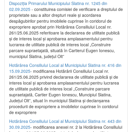
Dispoziția Primarului Municipiului Slatina nr. 1245 din
02.09.2025
- constituirea comisiei de verificare a dreptului de
proprietate sau a altor drepturi reale și acordarea
despăgubirilor pentru imobilele cuprinse în coridorul de
expropriere aprobat prin Hotărârea Consiliului Local nr.
261/25.06.2025 referitoare la declararea de utilitate publică
și de interes local și aprobarea amplasamentului pentru
lucrarea de utilitate publică de interes local „Construire
parcare supraetajată, situată în Cartierul Eugen Ionescu,
municipiul Slatina, județul Olt”
Hotărârea Consiliului Local al Municipiului Slatina nr. 416 din
15.09.2025
- modificarea Hotărârii Consiliului Local nr.
261/25.06.2025 privind declararea de utilitate publică și de
interes local și aprobarea amplasamentului pentru lucrarea
de utilitate publică de interes local „Construire parcare
supraetajată, Cartier Eugen Ionescu, Muncipiul Slatina,
Județul Olt”, situat în municipiul Slatina și declanșarea
procedurii de expropriere a imobilelor cuprinse în coridorul
de expropriere
Hotărârea Consiliului Local al Municipiului Slatina nr. 443 din
30.09.2025
- modificarea anexei nr. 2 la Hotărârea Consiliului