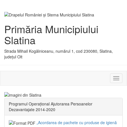
Primăria Municipiului
Slatina
Strada Mihail Kogălniceanu, numărul 1, cod 230080, Slatina,
județul Olt
Activ
sau
dezac
meniu
Programul Operațional Ajutorarea Persoanelor
Dezavantajate 2014-2020
„Acordarea de pachete cu produse de igienă