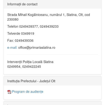
Informaţii de contact
Strada Mihail Kogălniceanu, numărul 1, Slatina, Olt, cod
230080
Telefon 0249439377, 0249439233
Telverde 0349919
Fax: 0249439336
e-mail:
office@primariaslatina.ro
Intervenții Poliția Locală Slatina
0249954, 0249422245
Instituția Prefectului - Județul Olt
Program de audiențe