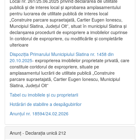
Local nr. 261/25.06.2025 privind declararea de utilitate
publică şi de interes local şi aprobarea amplasamentului
pentru lucrarea de utilitate publică de interes local
„Construire parcare supraetajată, Cartier Eugen Ionescu,
Muncipiul Slatina, Judeţul Olt”, situat în municipiul Slatina şi
declanşarea procedurii de expropriere a imobilelor cuprinse
în coridorul de expropriere, cu modificările şi completările
ulterioare
Dispoziția Primarului Municipiului Slatina nr. 1458 din
20.10.2025
- exproprierea imobilelor proprietate privată, care
constituie coridorul de expropriere, situate pe
amplasamentul lucrării de utilitate publică „Construire
parcare supraetajată, Cartier Eugen Ionescu, Municipiul
Slatina, Județul Olt”
Tabel cu imobilele și cu proprietarii
Hotărâri de stabilire a despăgubirilor
Anunțul nr. 18594/24.02.2026
Anunț - Declarația unică 212