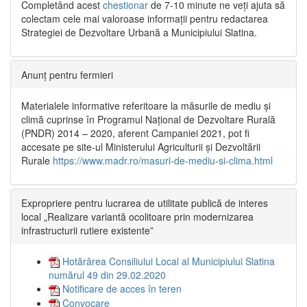
Completând acest
chestionar
de 7-10 minute ne veți ajuta să
colectam cele mai valoroase informații pentru redactarea
Strategiei de Dezvoltare Urbană a Municipiului Slatina.
Anunț pentru fermieri
Materialele informative referitoare la măsurile de mediu și
climă cuprinse în Programul Național de Dezvoltare Rurală
(PNDR) 2014 – 2020, aferent Campaniei 2021, pot fi
accesate pe site-ul Ministerului Agriculturii și Dezvoltării
Rurale
https://www.madr.ro/masuri-de-mediu-si-clima.html
Expropriere pentru lucrarea de utilitate publică de interes
local „Realizare variantă ocolitoare prin modernizarea
infrastructurii rutiere existente”
Hotărârea Consiliului Local al Municipiului Slatina
numărul 49 din 29.02.2020
Notificare de acces în teren
Convocare