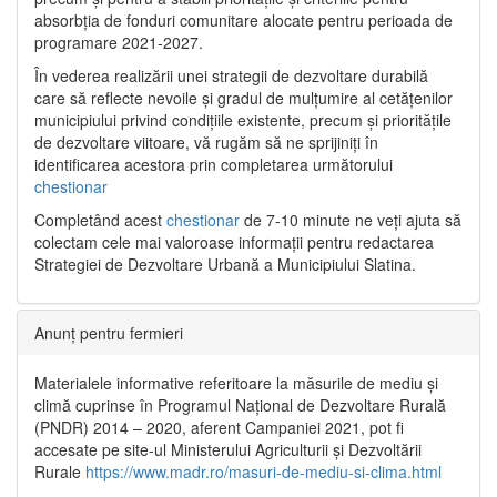
absorbția de fonduri comunitare alocate pentru perioada de
programare 2021-2027.
În vederea realizării unei strategii de dezvoltare durabilă
care să reflecte nevoile și gradul de mulțumire al cetățenilor
municipiului privind condițiile existente, precum și prioritățile
de dezvoltare viitoare, vă rugăm să ne sprijiniți în
identificarea acestora prin completarea următorului
chestionar
Completând acest
chestionar
de 7-10 minute ne veți ajuta să
colectam cele mai valoroase informații pentru redactarea
Strategiei de Dezvoltare Urbană a Municipiului Slatina.
Anunț pentru fermieri
Materialele informative referitoare la măsurile de mediu și
climă cuprinse în Programul Național de Dezvoltare Rurală
(PNDR) 2014 – 2020, aferent Campaniei 2021, pot fi
accesate pe site-ul Ministerului Agriculturii și Dezvoltării
Rurale
https://www.madr.ro/masuri-de-mediu-si-clima.html