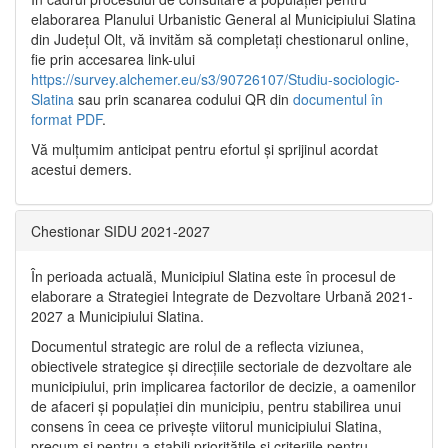
elaborarea Planului Urbanistic General al Municipiului Slatina
din Județul Olt, vă invităm să completați chestionarul online,
fie prin accesarea link-ului
https://survey.alchemer.eu/s3/90726107/Studiu-sociologic-
Slatina
sau prin scanarea codului QR din
documentul în
format PDF
.
Vă mulţumim anticipat pentru efortul şi sprijinul acordat
acestui demers.
Chestionar SIDU 2021-2027
În perioada actuală, Municipiul Slatina este în procesul de
elaborare a Strategiei Integrate de Dezvoltare Urbană 2021‐
2027 a Municipiului Slatina.
Documentul strategic are rolul de a reflecta viziunea,
obiectivele strategice și direcțiile sectoriale de dezvoltare ale
municipiului, prin implicarea factorilor de decizie, a oamenilor
de afaceri și populației din municipiu, pentru stabilirea unui
consens în ceea ce privește viitorul municipiului Slatina,
precum și pentru a stabili prioritățile și criteriile pentru