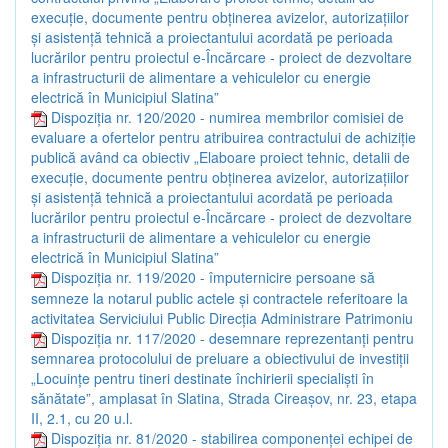
execuție, documente pentru obținerea avizelor, autorizațiilor
și asistență tehnică a proiectantului acordată pe perioada
lucrărilor pentru proiectul e-Încărcare - proiect de dezvoltare
a infrastructurii de alimentare a vehiculelor cu energie
electrică în Municipiul Slatina”
Dispoziția nr. 120/2020 - numirea membrilor comisiei de
evaluare a ofertelor pentru atribuirea contractului de achiziție
publică având ca obiectiv „Elaboare proiect tehnic, detalii de
execuție, documente pentru obținerea avizelor, autorizațiilor
și asistență tehnică a proiectantului acordată pe perioada
lucrărilor pentru proiectul e-Încărcare - proiect de dezvoltare
a infrastructurii de alimentare a vehiculelor cu energie
electrică în Municipiul Slatina”
Dispoziția nr. 119/2020 - împuternicire persoane să
semneze la notarul public actele și contractele referitoare la
activitatea Serviciului Public Direcția Administrare Patrimoniu
Dispoziția nr. 117/2020 - desemnare reprezentanți pentru
semnarea protocolului de preluare a obiectivului de investiții
„Locuințe pentru tineri destinate închirierii specialiști în
sănătate”, amplasat în Slatina, Strada Cireașov, nr. 23, etapa
II, 2.1, cu 20 u.l.
Dispoziția nr. 81/2020 - stabilirea componenței echipei de