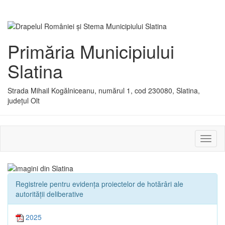
Primăria Municipiului
Slatina
Strada Mihail Kogălniceanu, numărul 1, cod 230080, Slatina,
județul Olt
Activ
sau
dezac
meniu
Registrele pentru evidența proiectelor de hotărâri ale
autorității deliberative
2025