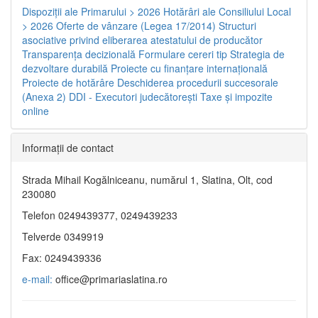
Dispoziţii ale Primarului > 2026
Hotărâri ale Consiliului Local
> 2026
Oferte de vânzare (Legea 17/2014)
Structuri
asociative privind eliberarea atestatului de producător
Transparenţa decizională
Formulare cereri tip
Strategia de
dezvoltare durabilă
Proiecte cu finanţare internaţională
Proiecte de hotărâre
Deschiderea procedurii succesorale
(Anexa 2)
DDI - Executori judecătorești
Taxe şi impozite
online
Informaţii de contact
Strada Mihail Kogălniceanu, numărul 1, Slatina, Olt, cod
230080
Telefon 0249439377, 0249439233
Telverde 0349919
Fax: 0249439336
e-mail:
office@primariaslatina.ro