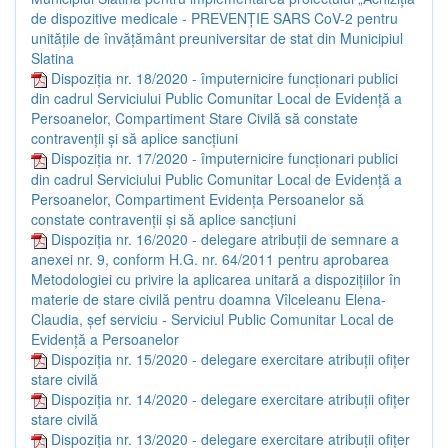
de dispozitive medicale - PREVENȚIE SARS CoV-2 pentru
unitățile de învățământ preuniversitar de stat din Municipiul
Slatina
Dispoziția nr. 18/2020 - împuternicire funcționari publici
din cadrul Serviciului Public Comunitar Local de Evidență a
Persoanelor, Compartiment Stare Civilă să constate
contravenții și să aplice sancțiuni
Dispoziția nr. 17/2020 - împuternicire funcționari publici
din cadrul Serviciului Public Comunitar Local de Evidență a
Persoanelor, Compartiment Evidența Persoanelor să
constate contravenții și să aplice sancțiuni
Dispoziția nr. 16/2020 - delegare atribuții de semnare a
anexei nr. 9, conform H.G. nr. 64/2011 pentru aprobarea
Metodologiei cu privire la aplicarea unitară a dispozițiilor în
materie de stare civilă pentru doamna Vîlceleanu Elena-
Claudia, șef serviciu - Serviciul Public Comunitar Local de
Evidență a Persoanelor
Dispoziția nr. 15/2020 - delegare exercitare atribuții ofițer
stare civilă
Dispoziția nr. 14/2020 - delegare exercitare atribuții ofițer
stare civilă
Dispoziția nr. 13/2020 - delegare exercitare atribuții ofițer