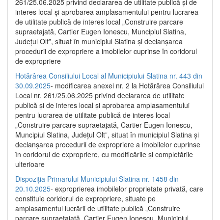
261/25.06.2025 privind declararea de utilitate publică și de
interes local și aprobarea amplasamentului pentru lucrarea
de utilitate publică de interes local „Construire parcare
supraetajată, Cartier Eugen Ionescu, Muncipiul Slatina,
Județul Olt”, situat în municipiul Slatina și declanșarea
procedurii de expropriere a imobilelor cuprinse în coridorul
de expropriere
Hotărârea Consiliului Local al Municipiului Slatina nr. 443 din
30.09.2025
- modificarea anexei nr. 2 la Hotărârea Consiliului
Local nr. 261/25.06.2025 privind declararea de utilitate
publică şi de interes local şi aprobarea amplasamentului
pentru lucrarea de utilitate publică de interes local
„Construire parcare supraetajată, Cartier Eugen Ionescu,
Muncipiul Slatina, Judeţul Olt”, situat în municipiul Slatina şi
declanşarea procedurii de expropriere a imobilelor cuprinse
în coridorul de expropriere, cu modificările şi completările
ulterioare
Dispoziția Primarului Municipiului Slatina nr. 1458 din
20.10.2025
- exproprierea imobilelor proprietate privată, care
constituie coridorul de expropriere, situate pe
amplasamentul lucrării de utilitate publică „Construire
parcare supraetajată, Cartier Eugen Ionescu, Municipiul