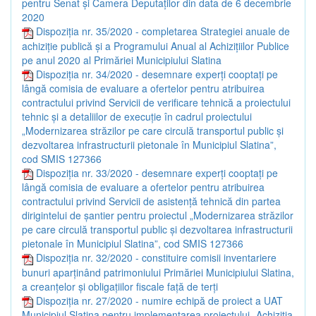
pentru Senat și Camera Deputaților din data de 6 decembrie
2020
Dispoziția nr. 35/2020 - completarea Strategiei anuale de
achiziție publică și a Programului Anual al Achizițiilor Publice
pe anul 2020 al Primăriei Municipiului Slatina
Dispoziția nr. 34/2020 - desemnare experți cooptați pe
lângă comisia de evaluare a ofertelor pentru atribuirea
contractului privind Servicii de verificare tehnică a proiectului
tehnic și a detaliilor de execuție în cadrul proiectului
„Modernizarea străzilor pe care circulă transportul public și
dezvoltarea infrastructurii pietonale în Municipiul Slatina”,
cod SMIS 127366
Dispoziția nr. 33/2020 - desemnare experți cooptați pe
lângă comisia de evaluare a ofertelor pentru atribuirea
contractului privind Servicii de asistență tehnică din partea
dirigintelui de șantier pentru proiectul „Modernizarea străzilor
pe care circulă transportul public și dezvoltarea infrastructurii
pietonale în Municipiul Slatina”, cod SMIS 127366
Dispoziția nr. 32/2020 - constituire comisii inventariere
bunuri aparținând patrimoniului Primăriei Municipiului Slatina,
a creanțelor și obligațiilor fiscale față de terți
Dispoziția nr. 27/2020 - numire echipă de proiect a UAT
Municipiul Slatina pentru implementarea proiectului „Achiziția