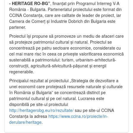
- HERITAGE RO-BG”
, finanțat prin Programul Interreg V-A
România - Bulgaria. Parteneriatul proiectului este format din
CCINA Constanța, care are calitate de leader de proiect, iar
Camera de Comerț și Industrie Dobrich din Bulgaria este
partener.
Proiectul își propune să promoveze un mediu de afaceri care
să protejeze patrimoniul cultural și natural. Proiectul se
concentrează pe patru sectoare economice, considerate cu
cel mai mare risc în ceea ce privește valorificarea economică
sustenabilă a patrimoniului: turism, urbanism-arhitectură-
construcții, agricultură-silvicultură-pășunat și energii
regenerabile.
Principalul rezultat al proiectului „Strategia de dezvoltare a
unei economii care protejează resursele naturale și culturale
în România și Bulgaria” se concentrează distinct pe
patrimoniul cultural și pe cel natural. Lucrarea este
disponibilă pe site-ul proiectului
http://heritagerobg.eu/ro/rezultate/
sau pe site-ul CCINA
Constanța la adresa
https://www.ccina.ro/proiecte/in-
derulare/heritage
.