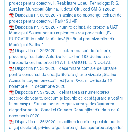
proiect pentru obiectivul „Reabilitare Liceul Tehnologic P. S.
Aurelian Municipiul Slatina, județul Olt”, cod SMIS 126621
Dispoziția nr. 80/2020 - stabilirea componenței echipei de
proiect pentru obiectivul Park4SUMP
Dispoziția nr. 79/2020 - numire echipă de proiect a UAT
Municipiul Slatina pentru implementarea proiectului „E-
EUDCAȚIE în unitățile din învățământul preuniversitar din
Municipiul Slatina”
Dispoziția nr. 39/2020 - încetare măsuri de reținere,
precum și restituire Autorizație Taxi nr. 103 deținută de
transportatorul autorizat PFA FIERARU N. E. NICOLAE
Dispoziția nr. 38/2020 - desemnare comisie de jurizare
pentru concursul de creație literară și arte vizuale „Slatina.
Acasă la Eugen Ionescu” - ediția a IX=a, în perioada 12
noiembrie - 4 decembrie 2020
Dispoziția nr. 37/2020 - delimitarea și numerotarea
secțiilor de votare, precum și locurile de desfășurare a votării
în municipiul Slatina. pentru organizarea și desfășurarea
alegerilor pentru Senat și Camera Deputaților din data de 6
decembrie 2020
Dispoziția nr. 36/2020 - stabilirea locurilor speciale pentru
afișaj electoral, privind organizarea și desfășurarea alegerilor