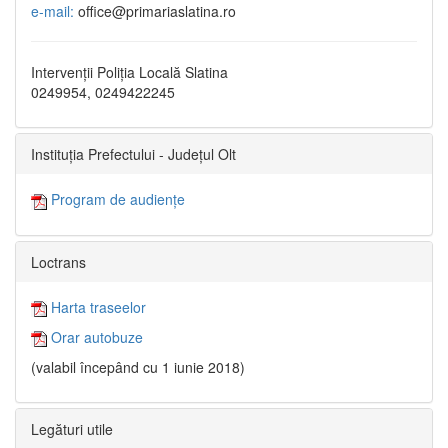
e-mail:
office@primariaslatina.ro
Intervenții Poliția Locală Slatina
0249954, 0249422245
Instituția Prefectului - Județul Olt
Program de audiențe
Loctrans
Harta traseelor
Orar autobuze
(valabil începând cu 1 iunie 2018)
Legături utile