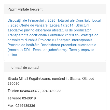
Pagini vizitate frecvent
Dispoziţii ale Primarului > 2026
Hotărâri ale Consiliului Local
> 2026
Oferte de vânzare (Legea 17/2014)
Structuri
asociative privind eliberarea atestatului de producător
Transparenţa decizională
Formulare cereri tip
Strategia de
dezvoltare durabilă
Proiecte cu finanţare internaţională
Proiecte de hotărâre
Deschiderea procedurii succesorale
(Anexa 2)
DDI - Executori judecătorești
Taxe şi impozite
online
Informaţii de contact
Strada Mihail Kogălniceanu, numărul 1, Slatina, Olt, cod
230080
Telefon 0249439377, 0249439233
Telverde 0349919
Fax: 0249439336