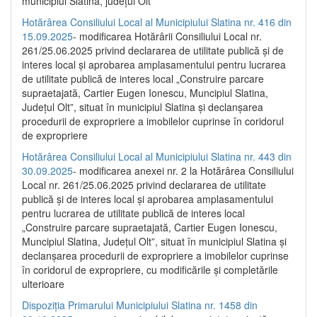
municipiul Slatina, județul Olt”
Hotărârea Consiliului Local al Municipiului Slatina nr. 416 din
15.09.2025
- modificarea Hotărârii Consiliului Local nr.
261/25.06.2025 privind declararea de utilitate publică și de
interes local și aprobarea amplasamentului pentru lucrarea
de utilitate publică de interes local „Construire parcare
supraetajată, Cartier Eugen Ionescu, Muncipiul Slatina,
Județul Olt”, situat în municipiul Slatina și declanșarea
procedurii de expropriere a imobilelor cuprinse în coridorul
de expropriere
Hotărârea Consiliului Local al Municipiului Slatina nr. 443 din
30.09.2025
- modificarea anexei nr. 2 la Hotărârea Consiliului
Local nr. 261/25.06.2025 privind declararea de utilitate
publică şi de interes local şi aprobarea amplasamentului
pentru lucrarea de utilitate publică de interes local
„Construire parcare supraetajată, Cartier Eugen Ionescu,
Muncipiul Slatina, Judeţul Olt”, situat în municipiul Slatina şi
declanşarea procedurii de expropriere a imobilelor cuprinse
în coridorul de expropriere, cu modificările şi completările
ulterioare
Dispoziția Primarului Municipiului Slatina nr. 1458 din