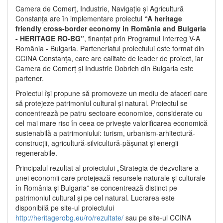
Camera de Comerț, Industrie, Navigație și Agricultură
Constanța are în implementare proiectul
“A heritage
friendly cross-border economy in România and Bulgaria
- HERITAGE RO-BG”
, finanțat prin Programul Interreg V-A
România - Bulgaria. Parteneriatul proiectului este format din
CCINA Constanța, care are calitate de leader de proiect, iar
Camera de Comerț și Industrie Dobrich din Bulgaria este
partener.
Proiectul își propune să promoveze un mediu de afaceri care
să protejeze patrimoniul cultural și natural. Proiectul se
concentrează pe patru sectoare economice, considerate cu
cel mai mare risc în ceea ce privește valorificarea economică
sustenabilă a patrimoniului: turism, urbanism-arhitectură-
construcții, agricultură-silvicultură-pășunat și energii
regenerabile.
Principalul rezultat al proiectului „Strategia de dezvoltare a
unei economii care protejează resursele naturale și culturale
în România și Bulgaria” se concentrează distinct pe
patrimoniul cultural și pe cel natural. Lucrarea este
disponibilă pe site-ul proiectului
http://heritagerobg.eu/ro/rezultate/
sau pe site-ul CCINA