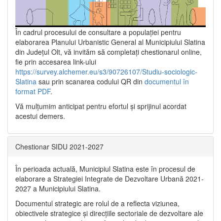
În cadrul procesului de consultare a populaţiei pentru
elaborarea Planului Urbanistic General al Municipiului Slatina
din Județul Olt, vă invităm să completați chestionarul online,
fie prin accesarea link-ului
https://survey.alchemer.eu/s3/90726107/Studiu-sociologic-
Slatina
sau prin scanarea codului QR din
documentul în
format PDF
.
Vă mulţumim anticipat pentru efortul şi sprijinul acordat
acestui demers.
Chestionar SIDU 2021-2027
În perioada actuală, Municipiul Slatina este în procesul de
elaborare a Strategiei Integrate de Dezvoltare Urbană 2021‐
2027 a Municipiului Slatina.
Documentul strategic are rolul de a reflecta viziunea,
obiectivele strategice și direcțiile sectoriale de dezvoltare ale