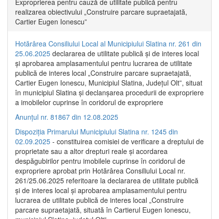
Exproprierea pentru cauză de utilitate publică pentru
realizarea obiectivului „Construire parcare supraetajată,
Cartier Eugen Ionescu”
Hotărârea Consiliului Local al Municipiului Slatina nr. 261 din
25.06.2025
declararea de utilitate publică și de interes local
și aprobarea amplasamentului pentru lucrarea de utilitate
publică de interes local „Construire parcare supraetajată,
Cartier Eugen Ionescu, Municipiul Slatina, Județul Olt”, situat
în municipiul Slatina și declanșarea procedurii de expropriere
a imobilelor cuprinse în coridorul de expropriere
Anunțul nr. 81867 din 12.08.2025
Dispoziția Primarului Municipiului Slatina nr. 1245 din
02.09.2025
- constituirea comisiei de verificare a dreptului de
proprietate sau a altor drepturi reale și acordarea
despăgubirilor pentru imobilele cuprinse în coridorul de
expropriere aprobat prin Hotărârea Consiliului Local nr.
261/25.06.2025 referitoare la declararea de utilitate publică
și de interes local și aprobarea amplasamentului pentru
lucrarea de utilitate publică de interes local „Construire
parcare supraetajată, situată în Cartierul Eugen Ionescu,