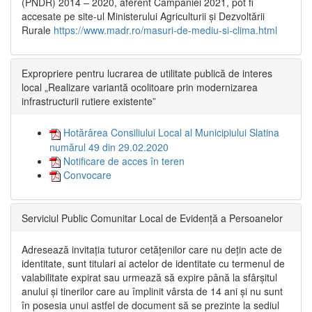
(PNDR) 2014 – 2020, aferent Campaniei 2021, pot fi
accesate pe site-ul Ministerului Agriculturii și Dezvoltării
Rurale
https://www.madr.ro/masuri-de-mediu-si-clima.html
Expropriere pentru lucrarea de utilitate publică de interes
local „Realizare variantă ocolitoare prin modernizarea
infrastructurii rutiere existente”
Hotărârea Consiliului Local al Municipiului Slatina
numărul 49 din 29.02.2020
Notificare de acces în teren
Convocare
Serviciul Public Comunitar Local de Evidență a Persoanelor
Adresează invitația tuturor cetățenilor care nu dețin acte de
identitate, sunt titulari ai actelor de identitate cu termenul de
valabilitate expirat sau urmează să expire până la sfârșitul
anului și tinerilor care au împlinit vârsta de 14 ani și nu sunt
în posesia unui astfel de document să se prezinte la sediul