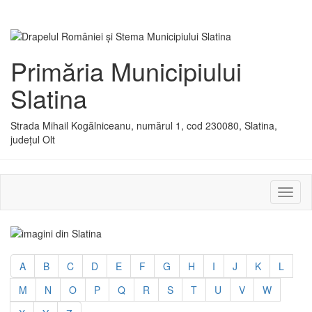
Primăria Municipiului
Slatina
Strada Mihail Kogălniceanu, numărul 1, cod 230080, Slatina,
județul Olt
Activ
sau
dezac
meniu
A
B
C
D
E
F
G
H
I
J
K
L
M
N
O
P
Q
R
S
T
U
V
W