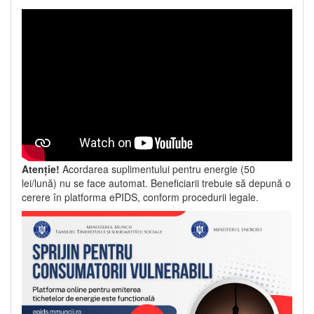
Atenție!
Acordarea suplimentului pentru energie (50
lei/lună) nu se face automat. Beneficiarii trebuie să depună o
cerere în platforma ePIDS, conform procedurii legale.