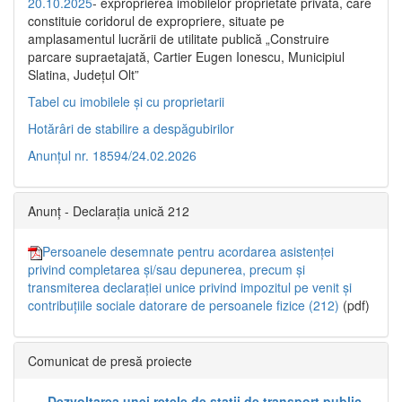
20.10.2025
- exproprierea imobilelor proprietate privată, care
constituie coridorul de expropriere, situate pe
amplasamentul lucrării de utilitate publică „Construire
parcare supraetajată, Cartier Eugen Ionescu, Municipiul
Slatina, Județul Olt”
Tabel cu imobilele și cu proprietarii
Hotărâri de stabilire a despăgubirilor
Anunțul nr. 18594/24.02.2026
Anunț - Declarația unică 212
Persoanele desemnate pentru acordarea asistenței
privind completarea și/sau depunerea, precum și
transmiterea declarației unice privind impozitul pe venit și
contribuțiile sociale datorare de persoanele fizice (212)
(pdf)
Comunicat de presă proiecte
„Dezvoltarea unei rețele de stații de transport public